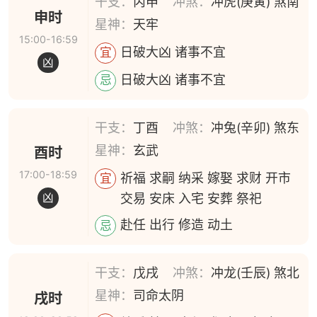
干支：
丙申
冲煞：
冲虎(庚寅) 煞南
申时
星神：
天牢
15:00-16:59
日破大凶 诸事不宜
宜
凶
日破大凶 诸事不宜
忌
干支：
丁酉
冲煞：
冲兔(辛卯) 煞东
星神：
玄武
酉时
17:00-18:59
祈福 求嗣 纳采 嫁娶 求财 开市
宜
交易 安床 入宅 安葬 祭祀
凶
赴任 出行 修造 动土
忌
干支：
戊戌
冲煞：
冲龙(壬辰) 煞北
星神：
司命太阴
戌时