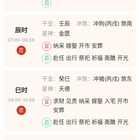
忌
干支：
壬辰
冲煞：
冲狗(丙戌) 煞南
辰时
星神：
金匮
07:00-08:59
纳采 嫁娶 开市 安葬
宜
吉
赴任 出行 祭祀 祈福 斋醮 开光
忌
干支：
癸巳
冲煞：
冲猪(丙戌) 煞东
星神：
天德
巳时
09:00-10:59
求财 见贵 纳采 嫁娶 入宅 开市
宜
安葬
吉
赴任 出行 祭祀 祈福 斋醮 开光
忌