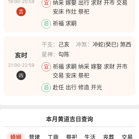
19:00-20:59
纳采 嫁娶 出行 求财 开市 交易
宜
安床 作灶 祭祀
吉
祈福 求嗣
忌
干支：
己亥
冲煞：
冲蛇(癸巳) 煞西
星神：
勾陈
亥时
21:00-22:59
祈福 求嗣 纳采 嫁娶 求财 开市
宜
交易 安床 祭祀
凶
赴任 出行 修造 开光
忌
本月黄道吉日查询
婚姻
营建
工商
祭祀
生活
丧葬
交易