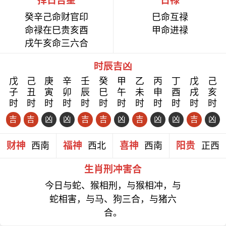
择日吉星
日禄
癸辛己命财官印
巳命互禄
命禄在巳贵亥酉
甲命进禄
戌午亥命三六合
时辰吉凶
戊
己
庚
辛
壬
癸
甲
乙
丙
丁
戊
己
子
丑
寅
卯
辰
巳
午
未
申
酉
戌
亥
时
时
时
时
时
时
时
时
时
时
时
时
吉
吉
凶
凶
吉
吉
凶
吉
凶
凶
吉
凶
财神
福神
喜神
阳贵
西南
西北
西南
正西
生肖刑冲害合
今日与蛇、猴相刑，与猴相冲，与
蛇相害，与马、狗三合，与猪六
合。