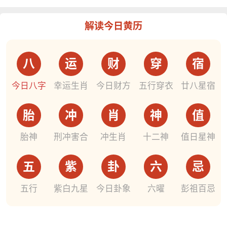
解读今日黄历
八
运
财
穿
宿
今日八字
幸运生肖
今日财方
五行穿衣
廿八星宿
胎
冲
肖
神
值
胎神
刑冲害合
冲生肖
十二神
值日星神
五
紫
卦
六
忌
五行
紫白九星
今日卦象
六曜
彭祖百忌