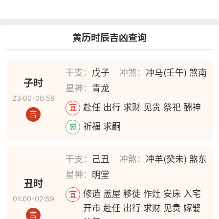
黄历时辰吉凶查询
干支：
戊子
冲煞：
冲马(壬午) 煞南
子时
星神：
青龙
23:00-00:59
赴任 出行 求财 见贵 祭祀 酬神
宜
吉
祈福 求嗣
忌
干支：
己丑
冲煞：
冲羊(癸未) 煞东
星神：
明堂
丑时
修造 盖屋 移徙 作灶 安床 入宅
宜
01:00-02:59
开市 赴任 出行 求财 见贵 嫁娶
吉