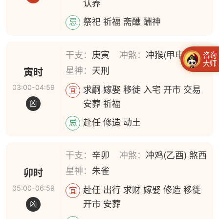
认养
祭祀 祈福 斋醮 酬神
忌
干支：
庚寅
冲煞：
冲猴(甲申) 煞北
咨询
大师
星神：
天刑
寅时
03:00-04:59
求嗣 嫁娶 移徙 入宅 开市 交易
宜
安葬 祈福
凶
赴任 修造 动土
忌
干支：
辛卯
冲煞：
冲鸡(乙酉) 煞西
星神：
朱雀
卯时
05:00-06:59
赴任 出行 求财 嫁娶 修造 移徙
宜
开市 安葬
凶