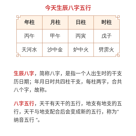
今天生辰八字五行
年柱
月柱
日柱
时柱
丙午
甲午
丙寅
戊子
天河水
沙中金
炉中火
劈雳火
生辰八字
，简称八字，是指一个人出生时的干支
历日期；年月日时共四柱干支，每柱两字，合共
八个字，故称。
八字五行
，天干有天干的五行，地支有地支的五
行，天干与地支配合后会变成新的五行，称为“
纳音五行 ”。