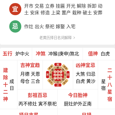
开市 交易 立券 挂匾 开光 解除 拆卸 动
宜
土 安床 修造 上梁 置产 栽种 破土 安葬
忌
作灶 出火 祭祀 嫁娶 入宅
老黄历择日名词解释
五行
冲煞
值神
炉中火
冲猴(庚申)煞北
白虎
吉神宜趋
凶神宜忌
建
二
月德 天恩
大煞 归忌
除
十
母仓 三合
白虎 黄沙
成
星
十
八
日
宿
二
星
彭祖百忌
今日胎神
神
宿
丙不修灶 寅不祭祀
厨灶炉外正南