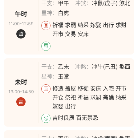
干支：
甲午
冲煞：
冲鼠(戊子) 煞北
星神：
白虎
午时
11:00-12:59
祈福 求嗣 纳采 嫁娶 出行 求财
宜
开市 交易 安床
凶
忌
干支：
乙未
冲煞：
冲牛(己丑) 煞西
星神：
玉堂
未时
修造 盖屋 移徙 安床 入宅 开市
宜
13:00-14:59
开仓 祭祀 祈福 求嗣 斋醮 纳采
吉
嫁娶 出行
吉时良辰 百无禁忌
忌