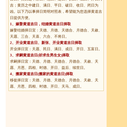
吉；黄历之中建日、满日、平日、破日、收日、闭日为
凶。以下乃以事择日简明对照表，希望能为您选择黄道吉
日提供方便。
1、
嫁娶黄道吉日
，结婚黄道吉日择取
嫁娶结婚择日宜：天德、月德、天德合、月德合、天赦、
天愿、三合、天喜、六合、不将日。
2、
开业黄道吉日
、新张、开业黄道吉日择取
开业择日宜：天愿、民日、满日、成日、开日、五富日。
3、
求嗣黄道吉日
(祈求生男生女)择取
求嗣择日宜：天德、月德、天德合、月德合、天赦、天
愿、月恩、四相、时德、开日、益后、续世日。
4、
搬家黄道吉日
(搬家的黄道吉日)择取
移徙择日宜：天德、月德、天德合、月德合、天赦、天
愿、月恩、四相、时德、开日、天马、成日。