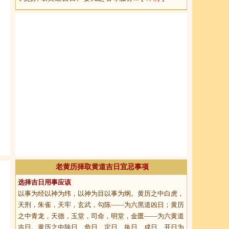
老黄历择取黄道吉日宜忌事项
选择吉日用事应该
以事为经以神为纬，以神为目以事为纲。黄历之中白虎，
天刑，朱雀，天牢，玄武，勾陈——为六黑道凶日；黄历
之中青龙，天德，玉堂，司命，明堂，金匮——为六黄道
吉日。黄历之中除日、危日、定日、执日、成日、开日为