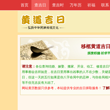
首页
查吉日
查吉时
万年历
祈福
联系
移柩黄道吉
捐资积德 祈求
请注意：
各位查询结婚、嫁娶、搬家、开业、动工、修造吉日
用事都会吉祥如意，在吉日里用事出凶事的人不在少数，关键
日，但这一天的五行如果是你八字命局中的忌神，与你命局相
等不但无吉反有大凶了。
网站黄历数据只供参考，本站提供专业的吉日择取服务！
了解