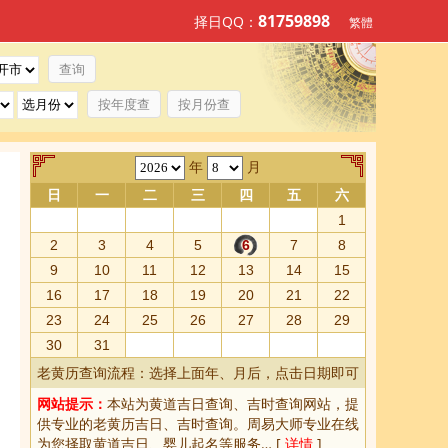
81759898
择日QQ：
繁體
按年度查
按月份查
年
月
日
一
二
三
四
五
六
1
2
3
4
5
6
7
8
9
10
11
12
13
14
15
16
17
18
19
20
21
22
23
24
25
26
27
28
29
30
31
老黄历查询流程：选择上面年、月后，点击日期即可
网站提示：
本站为
黄道吉日查询
、
吉时查询
网站，提
供专业的
老黄历吉日、吉时查询
。周易大师专业在线
为您择取
黄道吉日
、婴儿起名等服务… [
详情
]