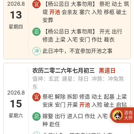
2026.8
【杨公忌日 大事勿用】 祭祀 动土 筑
宜
13
堤
开池
会亲友 塞穴 入殓 移柩 破土
安葬
星期四
【杨公忌日 大事勿用】 开光 出行
忌
修造 上梁 入宅 安门 作灶 裁衣
此日冲牛，不宜参加开池之事
冲
农历二零二六年七月初三
黑道日
值神：玄武
建星：除日
冲煞：冲兔煞
东
2026.8
祭祀 解除 拆卸 修造 动土 起基 上梁
宜
15
安床 安门 开渠
开池
入殓 破土 启钻
咨询
星期六
嫁娶 出行 进人口 作灶 入宅 移徙 栽
忌
大师
种 赴任