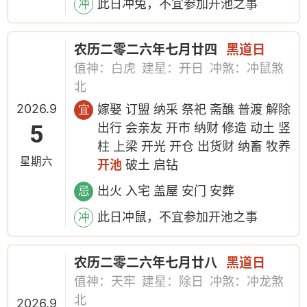
此日冲兔，不宜参加开池之事
冲
农历二零二六年七月廿四
黑道日
值神：白虎
建星：开日
冲煞：冲鼠煞
北
2026.9
嫁娶 订盟 纳采 祭祀 斋醮 普渡 解除
宜
5
出行 会亲友 开市 纳财 修造 动土 竖
柱 上梁 开光 开仓 出货财 纳畜 牧养
星期六
开池
破土 启钻
出火 入宅 盖屋 安门 安葬
忌
此日冲鼠，不宜参加开池之事
冲
农历二零二六年七月廿八
黑道日
值神：天牢
建星：除日
冲煞：冲龙煞
北
2026.9