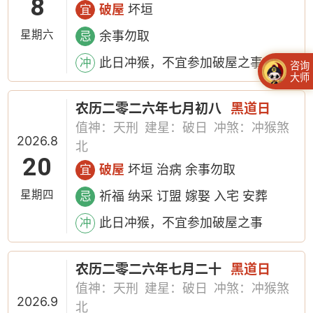
8
破屋
坏垣
宜
星期六
余事勿取
忌
此日冲猴，不宜参加破屋之事
冲
咨询
大师
农历二零二六年七月初八
黑道日
值神：天刑
建星：破日
冲煞：冲猴煞
2026.8
北
20
破屋
坏垣 治病 余事勿取
宜
星期四
祈福 纳采 订盟 嫁娶 入宅 安葬
忌
此日冲猴，不宜参加破屋之事
冲
农历二零二六年七月二十
黑道日
值神：天刑
建星：破日
冲煞：冲猴煞
2026.9
北