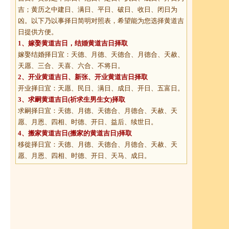
吉；黄历之中建日、满日、平日、破日、收日、闭日为
凶。以下乃以事择日简明对照表，希望能为您选择黄道吉
日提供方便。
1、
嫁娶黄道吉日
，结婚黄道吉日择取
嫁娶结婚择日宜：天德、月德、天德合、月德合、天赦、
天愿、三合、天喜、六合、不将日。
2、
开业黄道吉日
、新张、开业黄道吉日择取
开业择日宜：天愿、民日、满日、成日、开日、五富日。
3、
求嗣黄道吉日
(祈求生男生女)择取
求嗣择日宜：天德、月德、天德合、月德合、天赦、天
愿、月恩、四相、时德、开日、益后、续世日。
4、
搬家黄道吉日
(搬家的黄道吉日)择取
移徙择日宜：天德、月德、天德合、月德合、天赦、天
愿、月恩、四相、时德、开日、天马、成日。