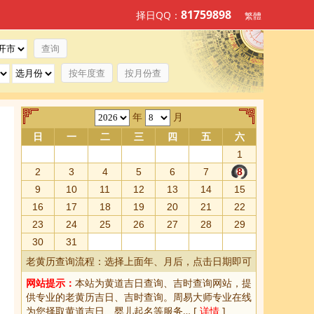
81759898
择日QQ：
繁體
按年度查
按月份查
年
月
日
一
二
三
四
五
六
1
2
3
4
5
6
7
8
9
10
11
12
13
14
15
16
17
18
19
20
21
22
23
24
25
26
27
28
29
30
31
老黄历查询流程：选择上面年、月后，点击日期即可
网站提示：
本站为
黄道吉日查询
、
吉时查询
网站，提
供专业的
老黄历吉日、吉时查询
。周易大师专业在线
为您择取
黄道吉日
、婴儿起名等服务… [
详情
]