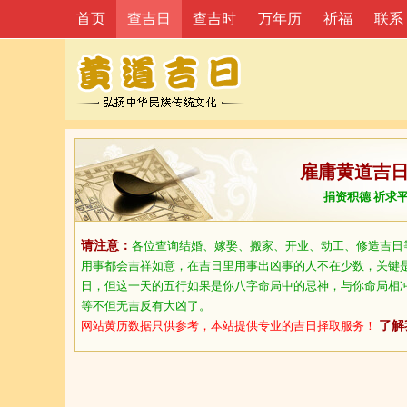
首页
查吉日
查吉时
万年历
祈福
联系
雇庸黄道吉
捐资积德 祈求
请注意：
各位查询结婚、嫁娶、搬家、开业、动工、修造吉日
用事都会吉祥如意，在吉日里用事出凶事的人不在少数，关键
日，但这一天的五行如果是你八字命局中的忌神，与你命局相
等不但无吉反有大凶了。
网站黄历数据只供参考，本站提供专业的吉日择取服务！
了解