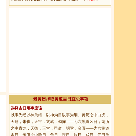
老黄历择取黄道吉日宜忌事项
选择吉日用事应该
以事为经以神为纬，以神为目以事为纲。黄历之中白虎，
天刑，朱雀，天牢，玄武，勾陈——为六黑道凶日；黄历
之中青龙，天德，玉堂，司命，明堂，金匮——为六黄道
吉日。黄历之中除日、危日、定日、执日、成日、开日为