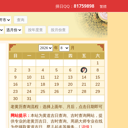
81759898
择日QQ：
繁體
按年度查
按月份查
年
月
日
一
二
三
四
五
六
1
2
3
4
5
6
7
8
9
10
11
12
13
14
15
16
17
18
19
20
21
22
23
24
25
26
27
28
29
30
31
老黄历查询流程：选择上面年、月后，点击日期即可
网站提示：
本站为
黄道吉日查询
、
吉时查询
网站，提
供专业的
老黄历吉日、吉时查询
。周易大师专业在线
为您择取
黄道吉日
、婴儿起名等服务… [
详情
]