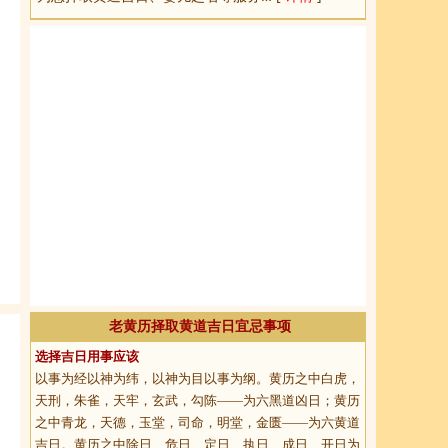
老黄历择取黄道吉日宜忌事项
选择吉日用事应该
以事为经以神为纬，以神为目以事为纲。黄历之中白虎，
天刑，朱雀，天牢，玄武，勾陈——为六黑道凶日；黄历
之中青龙，天德，玉堂，司命，明堂，金匮——为六黄道
吉日。黄历之中除日、危日、定日、执日、成日、开日为