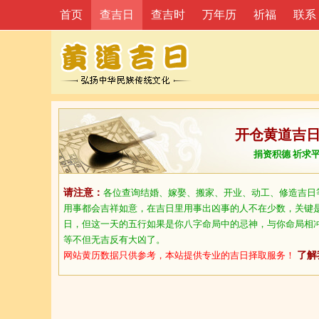
首页
查吉日
查吉时
万年历
祈福
联系
开仓黄道吉
捐资积德 祈求
请注意：
各位查询结婚、嫁娶、搬家、开业、动工、修造吉日
用事都会吉祥如意，在吉日里用事出凶事的人不在少数，关键
日，但这一天的五行如果是你八字命局中的忌神，与你命局相
等不但无吉反有大凶了。
网站黄历数据只供参考，本站提供专业的吉日择取服务！
了解