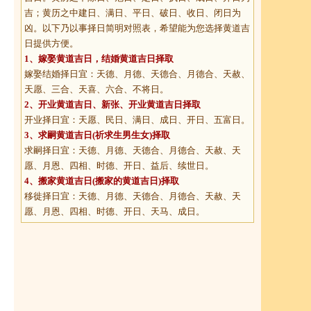
吉；黄历之中建日、满日、平日、破日、收日、闭日为
凶。以下乃以事择日简明对照表，希望能为您选择黄道吉
日提供方便。
1、
嫁娶黄道吉日
，结婚黄道吉日择取
嫁娶结婚择日宜：天德、月德、天德合、月德合、天赦、
天愿、三合、天喜、六合、不将日。
2、
开业黄道吉日
、新张、开业黄道吉日择取
开业择日宜：天愿、民日、满日、成日、开日、五富日。
3、
求嗣黄道吉日
(祈求生男生女)择取
求嗣择日宜：天德、月德、天德合、月德合、天赦、天
愿、月恩、四相、时德、开日、益后、续世日。
4、
搬家黄道吉日
(搬家的黄道吉日)择取
移徙择日宜：天德、月德、天德合、月德合、天赦、天
愿、月恩、四相、时德、开日、天马、成日。