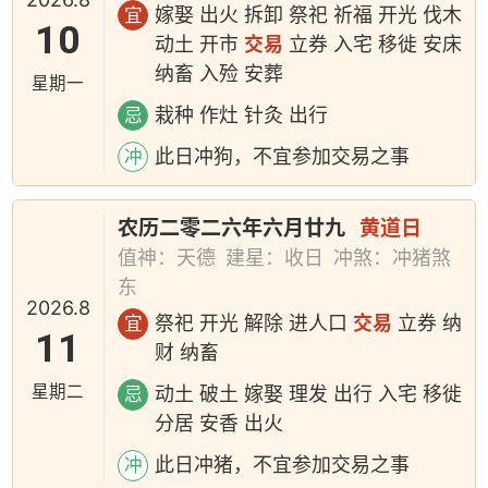
嫁娶 出火 拆卸 祭祀 祈福 开光 伐木
宜
10
动土 开市
交易
立券 入宅 移徙 安床
纳畜 入殓 安葬
星期一
栽种 作灶 针灸 出行
忌
此日冲狗，不宜参加交易之事
冲
农历二零二六年六月廿九
黄道日
值神：天德
建星：收日
冲煞：冲猪煞
东
2026.8
祭祀 开光 解除 进人口
交易
立券 纳
宜
11
财 纳畜
星期二
动土 破土 嫁娶 理发 出行 入宅 移徙
忌
分居 安香 出火
此日冲猪，不宜参加交易之事
冲