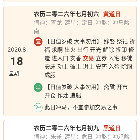
农历二零二六年七月初六
黄道日
值神：青龙
建星：定日
冲煞：冲马煞
南
【日值岁破 大事勿用】 嫁娶 祭祀 祈
宜
2026.8
福 求嗣 出火 出行 开光 解除 拆卸 修
18
造 进人口 安香
交易
立券 入宅 移徙
安床 动土 破土 谢土 安葬 入殓 除服
星期二
成服
【日值岁破 大事勿用】 斋醮 开市
忌
开仓 作灶 造船
此日冲马，不宜参加交易之事
冲
农历二零二六年七月初九
黑道日
值神：朱雀
建星：危日
冲煞：冲鸡煞