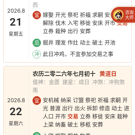
西
2026.8
咨询
嫁娶 开光 祭祀 祈福 求嗣 安香 出火
宜
大师
21
解除 伐木 入宅 移徙 安床 开市
交易
立券 栽种 出行 安葬
星期五
掘井 理发 作灶 动土 破土 开池
忌
此日冲鸡，不宜参加交易之事
冲
农历二零二六年七月初十
黄道日
值神：金匮
建星：成日
冲煞：冲狗煞
南
2026.8
安机械 纳采 订盟 祭祀 祈福 求嗣 开
宜
22
光 普渡 出行 出火 拆卸 修造 动土 进
人口 开市
交易
立券 移徙 安床 栽种
星期六
上梁 纳畜 破土 移柩 安葬