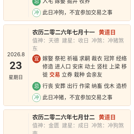
入宅 嫁娶 掘井 牧养
忌
此日冲狗，不宜参加交易之事
冲
农历二零二六年七月十一
黄道日
值神：天德
建星：收日
冲煞：冲猪煞
东
2026.8
嫁娶 祭祀 祈福 求嗣 裁衣 冠笄 经络
宜
23
修造 进人口 安床 动土 竖柱 上梁 移
徙
交易
立券 栽种 会亲友
星期日
行丧 安葬 出行 作梁 纳畜 伐木 造桥
忌
此日冲猪，不宜参加交易之事
冲
农历二零二六年七月廿二
黄道日
值神：金匮
建星：成日
冲煞：冲狗煞
南