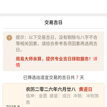
交易吉日
提示：以下交易吉日，没有剔除与八字不合
等相关因素，请综合参考各项因素再选用吉
日。
周易大师亲算，提供专业吉日择取服务！
详
情
7
已筛选出适宜交易的吉日共
天
农历二零二六年六月廿八
黄道日
值神：金匮
建星：成日
冲煞：冲狗煞
南
2026.8