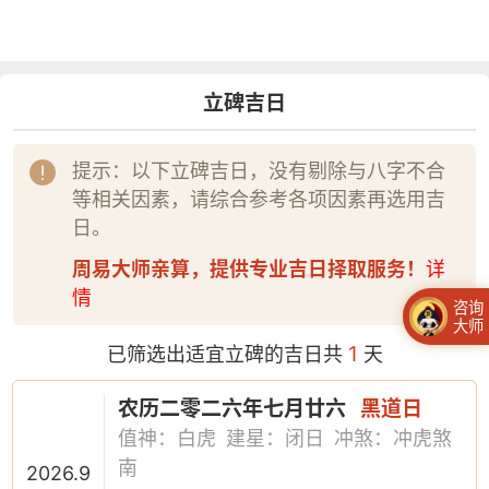
立碑吉日
提示：以下立碑吉日，没有剔除与八字不合
等相关因素，请综合参考各项因素再选用吉
日。
周易大师亲算，提供专业吉日择取服务！
详
情
咨询
大师
1
已筛选出适宜立碑的吉日共
天
农历二零二六年七月廿六
黑道日
值神：白虎
建星：闭日
冲煞：冲虎煞
南
2026.9