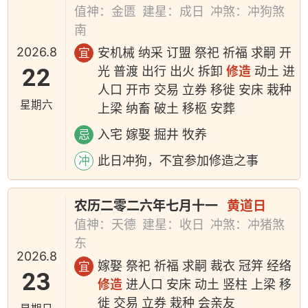
值神：金匮
建星：成日
冲煞：冲狗煞
南
2026.8
安机械 纳采 订盟 祭祀 祈福 求嗣 开
宜
22
光 普渡 出行 出火 拆卸
修造
动土 进
人口 开市 交易 立券 移徙 安床 栽种
星期六
上梁 纳畜 破土 移柩 安葬
入宅 嫁娶 掘井 牧养
忌
此日冲狗，不宜参加修造之事
冲
农历二零二六年七月十一
黄道日
值神：天德
建星：收日
冲煞：冲猪煞
东
2026.8
嫁娶 祭祀 祈福 求嗣 裁衣 冠笄 经络
宜
23
修造
进人口 安床 动土 竖柱 上梁 移
徙 交易 立券 栽种 会亲友