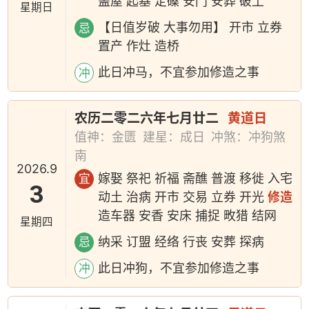
盖屋 起基 定磉 安门 安葬 破土
星期日
【日值岁破 大事勿用】 开市 立券
忌
置产 作灶 造桥
此日冲马，不宜参加修造之事
冲
农历二零二六年七月廿二
黄道日
值神：金匮
建星：成日
冲煞：冲狗煞
南
2026.9
嫁娶 祭祀 祈福 斋醮 普渡 移徙 入宅
宜
3
动土 治病 开市 交易 立券 开光
修造
造车器 安香 安床 捕捉 畋猎 结网
星期四
纳采 订盟 经络 行丧 安葬 探病
忌
此日冲狗，不宜参加修造之事
冲