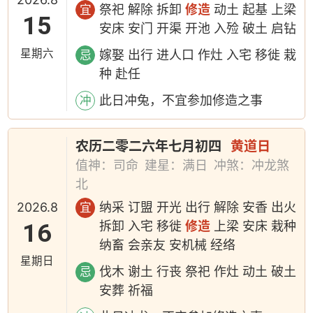
祭祀 解除 拆卸
修造
动土 起基 上梁
宜
15
安床 安门 开渠 开池 入殓 破土 启钻
星期六
嫁娶 出行 进人口 作灶 入宅 移徙 栽
忌
种 赴任
此日冲兔，不宜参加修造之事
冲
农历二零二六年七月初四
黄道日
值神：司命
建星：满日
冲煞：冲龙煞
北
2026.8
纳采 订盟 开光 出行 解除 安香 出火
宜
16
拆卸 入宅 移徙
修造
上梁 安床 栽种
纳畜 会亲友 安机械 经络
星期日
伐木 谢土 行丧 祭祀 作灶 动土 破土
忌
安葬 祈福