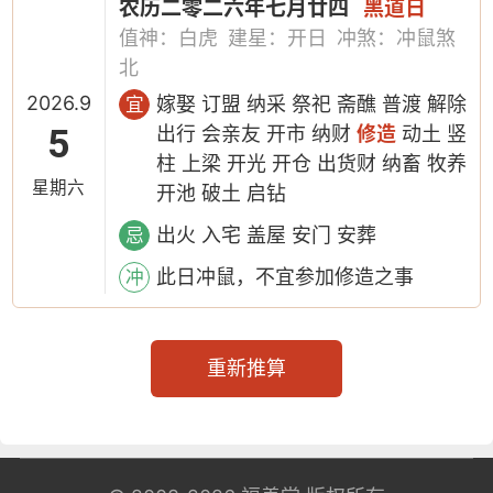
农历二零二六年七月廿四
黑道日
值神：白虎
建星：开日
冲煞：冲鼠煞
北
2026.9
嫁娶 订盟 纳采 祭祀 斋醮 普渡 解除
宜
5
出行 会亲友 开市 纳财
修造
动土 竖
柱 上梁 开光 开仓 出货财 纳畜 牧养
星期六
开池 破土 启钻
出火 入宅 盖屋 安门 安葬
忌
此日冲鼠，不宜参加修造之事
冲
重新推算