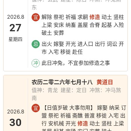
东
2026.8
解除 祭祀 祈福 求嗣
修造
动土 竖柱
宜
27
上梁 安床 纳畜 盖屋 合脊 起基 入殓
破土 安葬
星期四
出火 嫁娶 开光 进人口 出行 词讼 开
忌
市 入宅 移徙 赴任
此日冲兔，不宜参加修造之事
冲
农历二零二六年七月十八
黄道日
值神：青龙
建星：定日
冲煞：冲马煞
南
【日值岁破 大事勿用】 嫁娶 纳采 订
宜
2026.8
盟 祭祀 祈福 斋醮 普渡 移徙 入宅 出
30
行 安机械 开光
修造
动土 竖柱 上梁