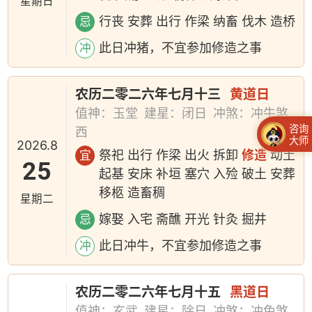
星期日
行丧 安葬 出行 作梁 纳畜 伐木 造桥
忌
此日冲猪，不宜参加修造之事
冲
农历二零二六年七月十三
黄道日
值神：玉堂
建星：闭日
冲煞：冲牛煞
咨询
西
大师
2026.8
祭祀 出行 作梁 出火 拆卸
修造
动土
宜
25
起基 安床 补垣 塞穴 入殓 破土 安葬
移柩 造畜稠
星期二
嫁娶 入宅 斋醮 开光 针灸 掘井
忌
此日冲牛，不宜参加修造之事
冲
农历二零二六年七月十五
黑道日
值神：玄武
建星：除日
冲煞：冲兔煞