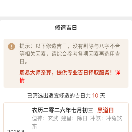
修造吉日
提示：以下修造吉日，没有剔除与八字不合
等相关因素，请综合参考各项因素再选用吉
日。
周易大师亲算，提供专业吉日择取服务！
详
情
10
已筛选出适宜修造的吉日共
天
农历二零二六年七月初三
黑道日
值神：玄武
建星：除日
冲煞：冲兔煞
东
2026.8