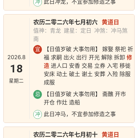
此日冲龙，不宜参加修造之事
冲
农历二零二六年七月初六
黄道日
值神：青龙
建星：定日
冲煞：冲马煞
南
【日值岁破 大事勿用】 嫁娶 祭祀 祈
宜
2026.8
福 求嗣 出火 出行 开光 解除 拆卸
修
18
造
进人口 安香 交易 立券 入宅 移徙
安床 动土 破土 谢土 安葬 入殓 除服
星期二
成服
【日值岁破 大事勿用】 斋醮 开市
忌
开仓 作灶 造船
此日冲马，不宜参加修造之事
冲
农历二零二六年七月初十
黄道日