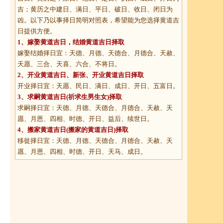
吉；黄历之中建日、满日、平日、破日、收日、闭日为
凶。以下乃以事择日简明对照表，希望能为您选择黄道吉
日提供方便。
1、
嫁娶黄道吉日
，结婚黄道吉日择取
嫁娶结婚择日宜：天德、月德、天德合、月德合、天赦、
天愿、三合、天喜、六合、不将日。
2、
开业黄道吉日
、新张、开业黄道吉日择取
开业择日宜：天愿、民日、满日、成日、开日、五富日。
3、
求嗣黄道吉日
(祈求生男生女)择取
求嗣择日宜：天德、月德、天德合、月德合、天赦、天
愿、月恩、四相、时德、开日、益后、续世日。
4、
搬家黄道吉日
(搬家的黄道吉日)择取
移徙择日宜：天德、月德、天德合、月德合、天赦、天
愿、月恩、四相、时德、开日、天马、成日。