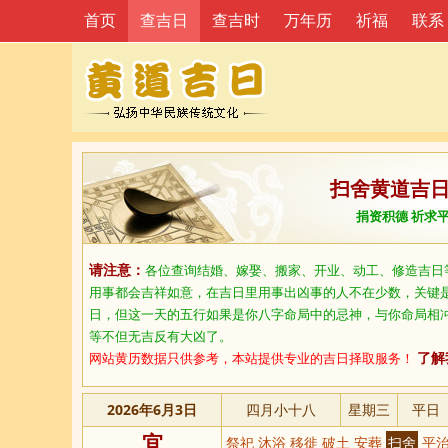
首页
查吉日
查吉时
万年历
祈福
联系
扫舍黄道吉
捐资积德 祈求
请注意：
各位查询结婚、嫁娶、搬家、开业、动工、修造吉日
用事都会吉祥如意，在吉日里用事出凶事的人不在少数，关键
日，但这一天的五行如果是你八字命局中的忌神，与你命局相
等不但无吉反有大凶了。
网站黄历数据只供参考，本站提供专业的吉日择取服务！
了解
2026年6月3日
四月小十八
星期三
平日
宜
祭祀 沐浴 移徙 破土 安葬
扫舍
平治