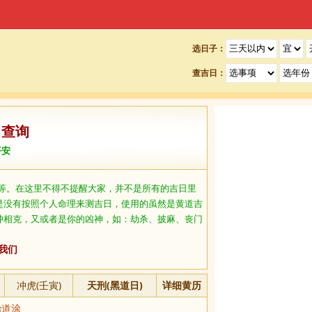
选日子：
查吉日：
日查询
平安
等。在这里不得不提醒大家，并不是所有的吉日里
是没有按照个人命理来测吉日，使用的虽然是黄道吉
冲相克，又或者是你的凶神，如：劫杀、披麻、丧门
我们
冲虎(壬寅)
天刑(黑道日)
详细黄历
道涂