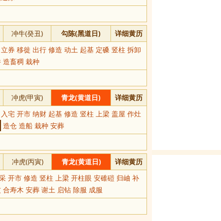
冲牛(癸丑)
勾陈(黑道日)
详细黄历
 立券 移徙 出行 修造 动土 起基 定磉 竖柱 拆卸
井 造畜稠 栽种
冲虎(甲寅)
青龙(黄道日)
详细黄历
 入宅 开市 纳财 起基 修造 竖柱 上梁 盖屋 作灶
造仓 造船 栽种 安葬
冲虎(丙寅)
青龙(黄道日)
详细黄历
采 开市 修造 竖柱 上梁 开柱眼 安碓磑 归岫 补
 合寿木 安葬 谢土 启钻 除服 成服