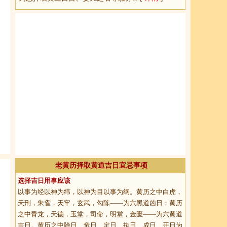
老黄历择取黄道吉日宜忌事项
选择吉日用事应该
以事为经以神为纬，以神为目以事为纲。黄历之中白虎，
天刑，朱雀，天牢，玄武，勾陈——为六黑道凶日；黄历
之中青龙，天德，玉堂，司命，明堂，金匮——为六黄道
吉日。黄历之中除日、危日、定日、执日、成日、开日为