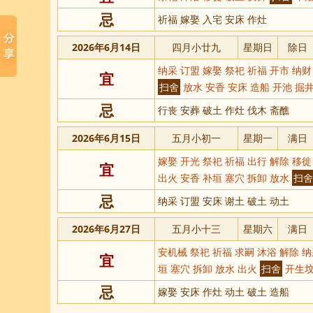
忌
祈福 嫁娶 入宅 安床 作灶
2026年6月14日
四月小廿九
星期日
除日
纳采 订盟 嫁娶 祭祀 祈福 开市 纳财
宜
扫舍
放水 安香 安床 造船 开池 掘
忌
行丧 安葬 破土 作灶 伐木 斋醮
2026年6月15日
五月小初一
星期一
满日
嫁娶 开光 祭祀 祈福 出行 解除 移徙
宜
出火 安香 补垣 塞穴 拆卸 放水
扫舍
忌
纳采 订盟 安床 谢土 破土 动土
2026年6月27日
五月小十三
星期六
满日
安机械 祭祀 祈福 求嗣 沐浴 解除 纳
宜
垣 塞穴 拆卸 放水 出火
扫舍
开生坟
忌
嫁娶 安床 作灶 动土 破土 造船