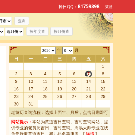
81759898
择日QQ：
繁體
按年度查
按月份查
年
月
日
一
二
三
四
五
六
1
2
3
4
5
6
7
8
9
10
11
12
13
14
15
16
17
18
19
20
21
22
23
24
25
26
27
28
29
30
31
老黄历查询流程：选择上面年、月后，点击日期即可
网站提示：
本站为
黄道吉日查询
、
吉时查询
网站，提
供专业的
老黄历吉日、吉时查询
。周易大师专业在线
为您择取
黄道吉日
、婴儿起名等服务… [
详情
]