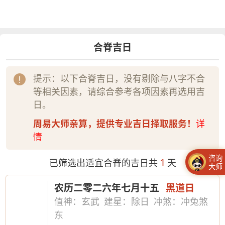
合脊吉日
提示：以下合脊吉日，没有剔除与八字不合
等相关因素，请综合参考各项因素再选用吉
日。
周易大师亲算，提供专业吉日择取服务！
详
情
咨询
1
已筛选出适宜合脊的吉日共
天
大师
农历二零二六年七月十五
黑道日
值神：玄武
建星：除日
冲煞：冲兔煞
东