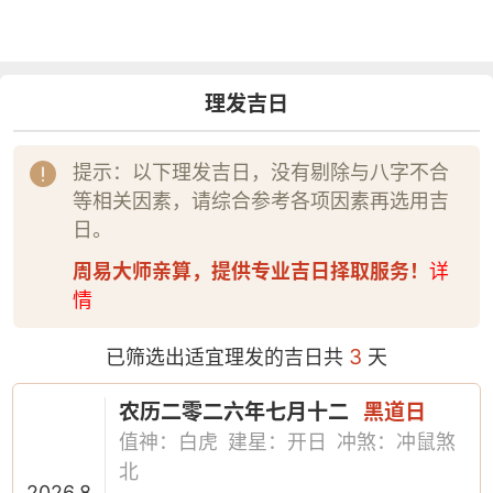
理发吉日
提示：以下理发吉日，没有剔除与八字不合
等相关因素，请综合参考各项因素再选用吉
日。
周易大师亲算，提供专业吉日择取服务！
详
情
3
已筛选出适宜理发的吉日共
天
农历二零二六年七月十二
黑道日
值神：白虎
建星：开日
冲煞：冲鼠煞
北
2026.8