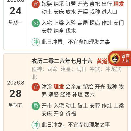
嫁娶 纳采 订盟 开光 祭祀 出行
理发
宜
24
动土 安床 放水 开渠 栽种 进人口
星期一
入宅 上梁 入殓 盖屋 探病 作灶 安门
忌
安葬 纳畜 伐木
此日冲鼠，不宜参加理发之事
冲
咨询
农历二零二六年七月十六
黄道日
大师
值神：司命
建星：满日
冲煞：冲龙煞
北
2026.8
沐浴
理发
会亲友 塑绘 开光 栽种 牧
宜
28
养 嫁娶 经络 补垣 塞穴
星期五
开市 入宅 动土 破土 安葬 作灶 上梁
忌
安床 开仓 祈福
此日冲龙，不宜参加理发之事
冲