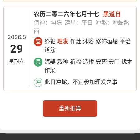
农历二零二六年七月十七
黑道日
值神：勾陈
建星：平日
冲煞：冲蛇煞
西
2026.8
祭祀
理发
作灶 沐浴 修饰垣墙 平治
宜
29
道涂
星期六
嫁娶 栽种 祈福 造桥 安葬 安门 伐木
忌
作梁
此日冲蛇，不宜参加理发之事
冲
重新推算