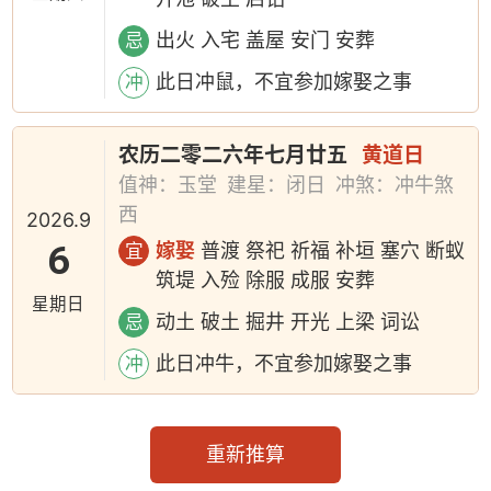
出火 入宅 盖屋 安门 安葬
忌
此日冲鼠，不宜参加嫁娶之事
冲
农历二零二六年七月廿五
黄道日
值神：玉堂
建星：闭日
冲煞：冲牛煞
西
2026.9
6
嫁娶
普渡 祭祀 祈福 补垣 塞穴 断蚁
宜
筑堤 入殓 除服 成服 安葬
星期日
动土 破土 掘井 开光 上梁 词讼
忌
此日冲牛，不宜参加嫁娶之事
冲
重新推算