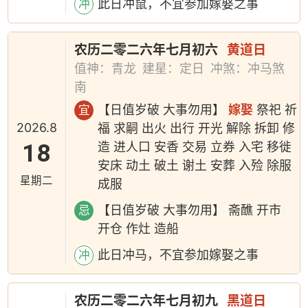
此日冲鼠，不宜参加嫁娶之事
冲
农历二零二六年七月初六
黄道日
值神：青龙
建星：定日
冲煞：冲马煞
南
【日值岁破 大事勿用】
嫁娶
祭祀 祈
宜
2026.8
福 求嗣 出火 出行 开光 解除 拆卸 修
18
造 进人口 安香 交易 立券 入宅 移徙
安床 动土 破土 谢土 安葬 入殓 除服
星期二
成服
【日值岁破 大事勿用】 斋醮 开市
忌
开仓 作灶 造船
此日冲马，不宜参加嫁娶之事
冲
农历二零二六年七月初九
黑道日