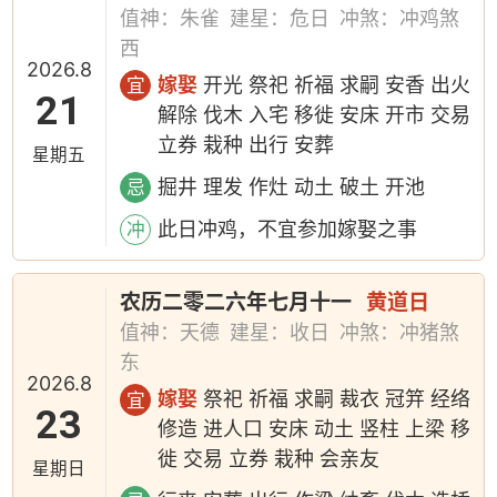
值神：朱雀
建星：危日
冲煞：冲鸡煞
西
2026.8
嫁娶
开光 祭祀 祈福 求嗣 安香 出火
宜
21
解除 伐木 入宅 移徙 安床 开市 交易
立券 栽种 出行 安葬
星期五
掘井 理发 作灶 动土 破土 开池
忌
此日冲鸡，不宜参加嫁娶之事
冲
农历二零二六年七月十一
黄道日
值神：天德
建星：收日
冲煞：冲猪煞
东
2026.8
嫁娶
祭祀 祈福 求嗣 裁衣 冠笄 经络
宜
23
修造 进人口 安床 动土 竖柱 上梁 移
徙 交易 立券 栽种 会亲友
星期日