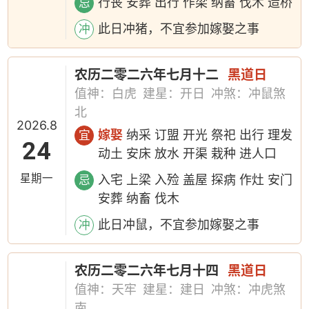
行丧 安葬 出行 作梁 纳畜 伐木 造桥
忌
此日冲猪，不宜参加嫁娶之事
冲
农历二零二六年七月十二
黑道日
值神：白虎
建星：开日
冲煞：冲鼠煞
北
2026.8
嫁娶
纳采 订盟 开光 祭祀 出行 理发
宜
24
动土 安床 放水 开渠 栽种 进人口
星期一
入宅 上梁 入殓 盖屋 探病 作灶 安门
忌
安葬 纳畜 伐木
此日冲鼠，不宜参加嫁娶之事
冲
农历二零二六年七月十四
黑道日
值神：天牢
建星：建日
冲煞：冲虎煞
南