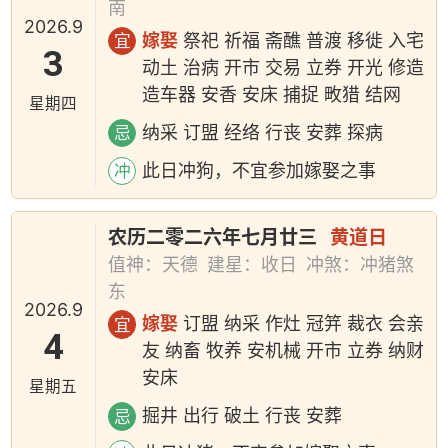
南
2026.9
嫁娶
祭祀 祈福 斋醮 普渡 移徙 入宅
宜
3
动土 治病 开市 交易 立券 开光 修造
造车器 安香 安床 捕捉 畋猎 结网
星期四
纳采 订盟 经络 行丧 安葬 探病
忌
此日冲狗，不宜参加嫁娶之事
冲
农历二零二六年七月廿三
黄道日
值神：天德
建星：收日
冲煞：冲猪煞
东
2026.9
嫁娶
订盟 纳采 作灶 冠笄 裁衣 会亲
宜
4
友 纳畜 牧养 安机械 开市 立券 纳财
安床
星期五
掘井 出行 破土 行丧 安葬
忌