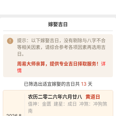
嫁娶吉日
提示：以下嫁娶吉日，没有剔除与八字不合
等相关因素，请综合参考各项因素再选用吉
日。
周易大师亲算，提供专业吉日择取服务！
详
情
13
已筛选出适宜嫁娶的吉日共
天
农历二零二六年六月廿八
黄道日
值神：金匮
建星：成日
冲煞：冲狗煞
南
2026.8