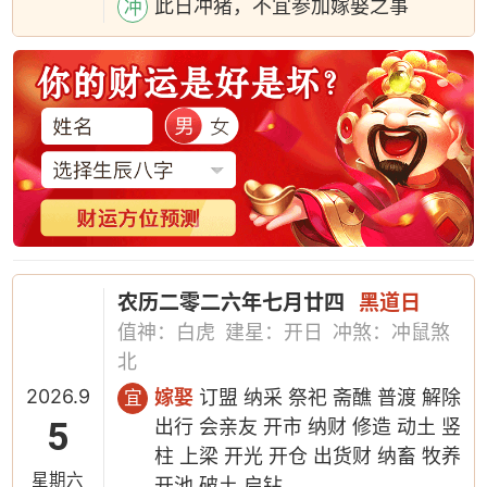
此日冲猪，不宜参加嫁娶之事
冲
农历二零二六年七月廿四
黑道日
值神：白虎
建星：开日
冲煞：冲鼠煞
北
2026.9
嫁娶
订盟 纳采 祭祀 斋醮 普渡 解除
宜
5
出行 会亲友 开市 纳财 修造 动土 竖
柱 上梁 开光 开仓 出货财 纳畜 牧养
星期六
开池 破土 启钻