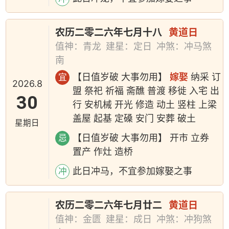
农历二零二六年七月十八
黄道日
值神：青龙
建星：定日
冲煞：冲马煞
南
【日值岁破 大事勿用】
嫁娶
纳采 订
宜
2026.8
盟 祭祀 祈福 斋醮 普渡 移徙 入宅 出
30
行 安机械 开光 修造 动土 竖柱 上梁
盖屋 起基 定磉 安门 安葬 破土
星期日
【日值岁破 大事勿用】 开市 立券
忌
置产 作灶 造桥
此日冲马，不宜参加嫁娶之事
冲
农历二零二六年七月廿二
黄道日
值神：金匮
建星：成日
冲煞：冲狗煞