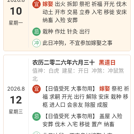
嫁娶
出火 拆卸 祭祀 祈福 开光 伐木
宜
10
动土 开市 交易 立券 入宅 移徙 安床
纳畜 入殓 安葬
星期一
栽种 作灶 针灸 出行
忌
此日冲狗，不宜参加嫁娶之事
冲
农历二零二六年六月三十
黑道日
值神：白虎
建星：开日
冲煞：冲鼠煞
北
2026.8
【日值受死 大事勿用】
嫁娶
祭祀 祈
宜
12
福 求嗣 开光 出行 解除 安床 栽种 移
柩 进人口 会亲友 除服 成服
星期三
【日值受死 大事勿用】 盖屋 入殓
忌
安葬 伐木 入宅 移徙 置产 纳畜