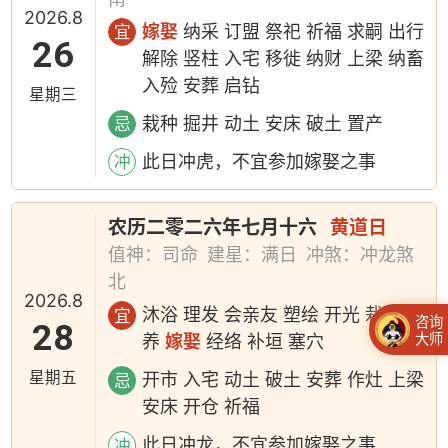
2026.8
嫁娶
纳采 订盟 祭祀 祈福 求嗣 出行
宜
26
解除 竖柱 入宅 移徙 纳财 上梁 纳畜
入殓 安葬 启钻
星期三
栽种 掘井 动土 安床 破土 置产
忌
此日冲虎，不宜参加嫁娶之事
冲
农历二零二六年七月十六
黄道日
值神：司命
建星：满日
冲煞：冲龙煞
北
2026.8
沐浴 理发 会亲友 塑绘 开光 栽种 牧
宜
咨询
28
大师
养
嫁娶
经络 补垣 塞穴
星期五
开市 入宅 动土 破土 安葬 作灶 上梁
忌
安床 开仓 祈福
此日冲龙，不宜参加嫁娶之事
冲