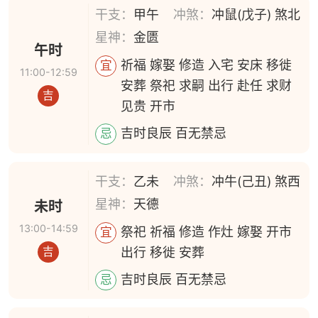
干支：
甲午
冲煞：
冲鼠(戊子) 煞北
星神：
金匮
午时
祈福 嫁娶 修造 入宅 安床 移徙
宜
11:00-12:59
安葬 祭祀 求嗣 出行 赴任 求财
吉
见贵 开市
吉时良辰 百无禁忌
忌
干支：
乙未
冲煞：
冲牛(己丑) 煞西
星神：
天德
未时
13:00-14:59
祭祀 祈福 修造 作灶 嫁娶 开市
宜
出行 移徙 安葬
吉
吉时良辰 百无禁忌
忌