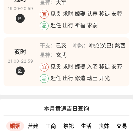
星神：
天牢
19:00-20:59
见贵 求财 嫁娶 认养 移徙 安葬
宜
凶
赴任 出行 祈福 求嗣
忌
干支：
己亥
冲煞：
冲蛇(癸巳) 煞西
亥时
星神：
玄武
21:00-22:59
见贵 求财 嫁娶 入宅 移徙 安葬
宜
凶
赴任 出行 修造 动土 开光
忌
本月黄道吉日查询
婚姻
营建
工商
祭祀
生活
丧葬
交易