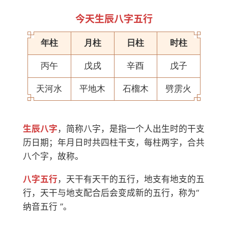
今天生辰八字五行
年柱
月柱
日柱
时柱
丙午
戊戌
辛酉
戊子
天河水
平地木
石榴木
劈雳火
生辰八字
，简称八字，是指一个人出生时的干支
历日期；年月日时共四柱干支，每柱两字，合共
八个字，故称。
八字五行
，天干有天干的五行，地支有地支的五
行，天干与地支配合后会变成新的五行，称为“
纳音五行 ”。