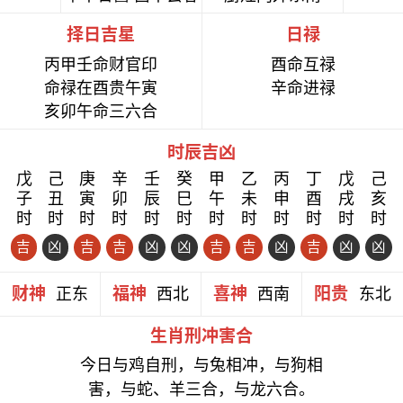
择日吉星
日禄
丙甲壬命财官印
酉命互禄
命禄在酉贵午寅
辛命进禄
亥卯午命三六合
时辰吉凶
戊
己
庚
辛
壬
癸
甲
乙
丙
丁
戊
己
子
丑
寅
卯
辰
巳
午
未
申
酉
戌
亥
时
时
时
时
时
时
时
时
时
时
时
时
吉
凶
吉
吉
凶
凶
吉
吉
凶
吉
凶
凶
财神
福神
喜神
阳贵
正东
西北
西南
东北
生肖刑冲害合
今日与鸡自刑，与兔相冲，与狗相
害，与蛇、羊三合，与龙六合。