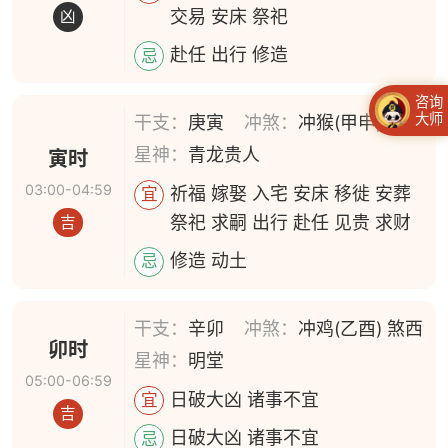
交易 安床 祭祀
凶
赴任 出行 修造
忌
咨询
大师
干支：
庚寅
冲煞：
冲猴(甲申) 煞北
星神：
青龙贵人
寅时
03:00-04:59
祈福 嫁娶 入宅 安床 移徙 安葬
宜
祭祀 求嗣 出行 赴任 见贵 求财
吉
修造 动土
忌
干支：
辛卯
冲煞：
冲鸡(乙酉) 煞西
卯时
星神：
明堂
05:00-06:59
日破大凶 诸事不宜
宜
吉
日破大凶 诸事不宜
忌