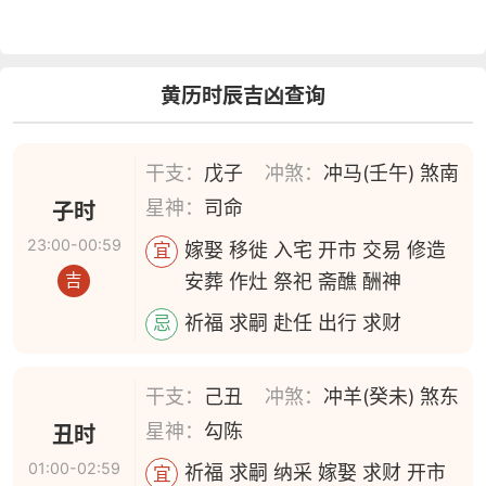
黄历时辰吉凶查询
干支：
戊子
冲煞：
冲马(壬午) 煞南
星神：
司命
子时
23:00-00:59
嫁娶 移徙 入宅 开市 交易 修造
宜
安葬 作灶 祭祀 斋醮 酬神
吉
祈福 求嗣 赴任 出行 求财
忌
干支：
己丑
冲煞：
冲羊(癸未) 煞东
星神：
勾陈
丑时
01:00-02:59
祈福 求嗣 纳采 嫁娶 求财 开市
宜