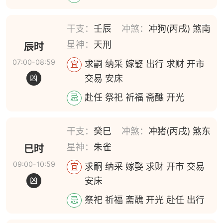
干支：
壬辰
冲煞：
冲狗(丙戌) 煞南
星神：
天刑
辰时
07:00-08:59
求嗣 纳采 嫁娶 出行 求财 开市
宜
交易 安床
凶
赴任 祭祀 祈福 斋醮 开光
忌
干支：
癸巳
冲煞：
冲猪(丙戌) 煞东
星神：
朱雀
巳时
09:00-10:59
求嗣 纳采 嫁娶 求财 开市 交易
宜
安床
凶
祭祀 祈福 斋醮 开光 赴任 出行
忌