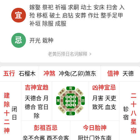
嫁娶 祭祀 祈福 求嗣 动土 安床 扫舍 入
宜
殓 移柩 破土 启钻 安葬 作灶 整手足甲
补垣 除服 成服
忌
开光 栽种
老黄历择日名词解释
五行
冲煞
值神
石榴木
冲兔(乙卯)煞东
天德
吉神宜趋
凶神宜忌
建
二
天德合 月
月害 天吏
除
十
德合 官日
致死 血支
闭
轸
十
八
除
日
宿
二
星
彭祖百忌
今日胎神
神
宿
辛不合酱 酉不会客
厨灶门外东南