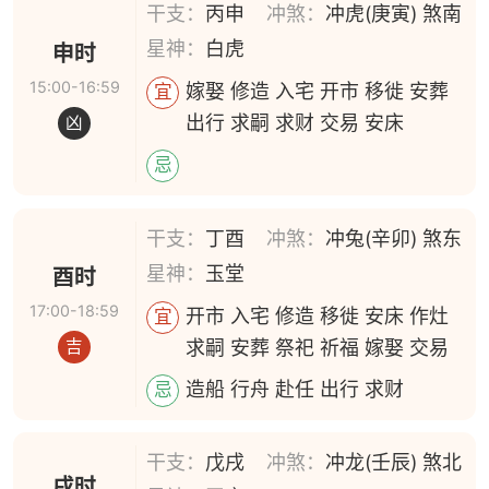
干支：
丙申
冲煞：
冲虎(庚寅) 煞南
星神：
白虎
申时
15:00-16:59
嫁娶 修造 入宅 开市 移徙 安葬
宜
出行 求嗣 求财 交易 安床
凶
忌
干支：
丁酉
冲煞：
冲兔(辛卯) 煞东
星神：
玉堂
酉时
17:00-18:59
开市 入宅 修造 移徙 安床 作灶
宜
求嗣 安葬 祭祀 祈福 嫁娶 交易
吉
造船 行舟 赴任 出行 求财
忌
干支：
戊戌
冲煞：
冲龙(壬辰) 煞北
戌时