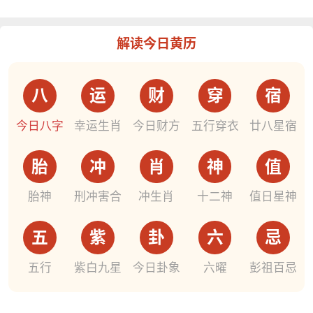
解读今日黄历
八
运
财
穿
宿
今日八字
幸运生肖
今日财方
五行穿衣
廿八星宿
胎
冲
肖
神
值
胎神
刑冲害合
冲生肖
十二神
值日星神
五
紫
卦
六
忌
五行
紫白九星
今日卦象
六曜
彭祖百忌