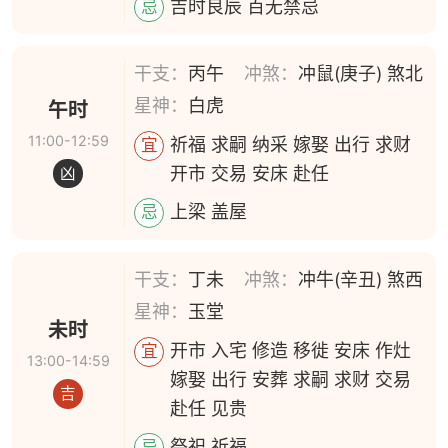
吉时良辰 百无禁忌
忌
干支：
丙午
冲煞：
冲鼠(庚子) 煞北
星神：
白虎
午时
11:00-12:59
祈福 求嗣 纳采 嫁娶 出行 求财
宜
开市 交易 安床 赴任
凶
上梁 盖屋
忌
干支：
丁未
冲煞：
冲牛(辛丑) 煞西
星神：
玉堂
未时
开市 入宅 修造 移徙 安床 作灶
宜
13:00-14:59
嫁娶 出行 安葬 求嗣 求财 交易
吉
赴任 见贵
祭祀 祈福
忌