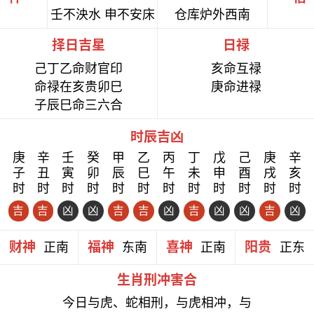
壬不泱水 申不安床
仓库炉外西南
择日吉星
日禄
己丁乙命财官印
亥命互禄
命禄在亥贵卯巳
庚命进禄
子辰巳命三六合
时辰吉凶
庚
辛
壬
癸
甲
乙
丙
丁
戊
己
庚
辛
子
丑
寅
卯
辰
巳
午
未
申
酉
戌
亥
时
时
时
时
时
时
时
时
时
时
时
时
吉
吉
凶
凶
吉
吉
凶
吉
凶
凶
吉
凶
财神
福神
喜神
阳贵
正南
东南
正南
正东
生肖刑冲害合
今日与虎、蛇相刑，与虎相冲，与