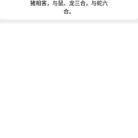
猪相害，与鼠、龙三合，与蛇六
合。