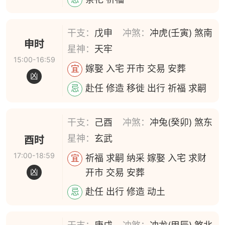
干支：
戊申
冲煞：
冲虎(壬寅) 煞南
申时
星神：
天牢
15:00-16:59
嫁娶 入宅 开市 交易 安葬
宜
凶
赴任 修造 移徙 出行 祈福 求嗣
忌
干支：
己酉
冲煞：
冲兔(癸卯) 煞东
星神：
玄武
酉时
17:00-18:59
祈福 求嗣 纳采 嫁娶 入宅 求财
宜
开市 交易 安葬
凶
赴任 出行 修造 动土
忌