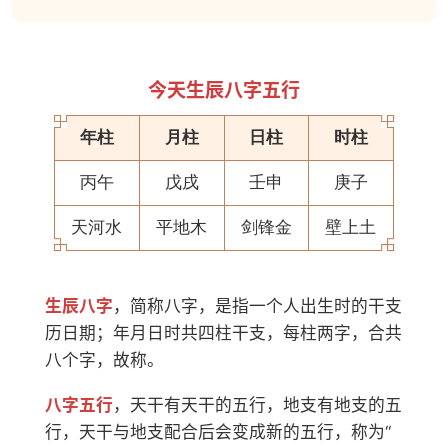
今天生辰八字五行
年柱
月柱
日柱
时柱
丙午
戊戌
壬申
庚子
天河水
平地木
剑锋金
壁上土
生辰八字
，简称八字，是指一个人出生时的干支
历日期；年月日时共四柱干支，每柱两字，合共
八个字，故称。
八字五行
，天干有天干的五行，地支有地支的五
行，天干与地支配合后会变成新的五行，称为“