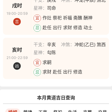
干支：
庚戌
冲煞：
冲龙(甲辰) 煞北
戌时
星神：
司命
19:00-20:59
作灶 祭祀 祈福 斋醮 酬神
宜
吉
赴任 出行 求财 修造 动土
忌
干支：
辛亥
冲煞：
冲蛇(乙巳) 煞西
亥时
星神：
勾陈
21:00-22:59
求嗣
宜
凶
求财 赴任 出行 修造
忌
本月黄道吉日查询