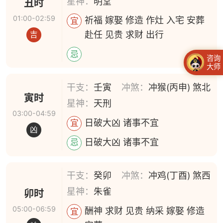
星神：
明堂
丑时
01:00-02:59
祈福 嫁娶 修造 作灶 入宅 安葬
宜
赴任 见贵 求财 出行
吉
忌
咨询
大师
干支：
壬寅
冲煞：
冲猴(丙申) 煞北
寅时
星神：
天刑
03:00-04:59
日破大凶 诸事不宜
宜
凶
日破大凶 诸事不宜
忌
干支：
癸卯
冲煞：
冲鸡(丁酉) 煞西
星神：
朱雀
卯时
05:00-06:59
酬神 求财 见贵 纳采 嫁娶 修造
宜