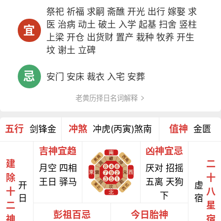
祭祀 祈福 求嗣 斋醮 开光 出行 嫁娶 求
医 治病 动土 破土 入学 起基 扫舍 竖柱
宜
上梁 开仓 出货财 置产 栽种 牧养 开生
坟 谢土 立碑
忌
安门 安床 裁衣 入宅 安葬
老黄历择日名词解释
五行
冲煞
值神
剑锋金
冲虎(丙寅)煞南
金匮
吉神宜趋
凶神宜忌
建
二
月空 四相
厌对 招摇
除
十
王日 驿马
五离 天狗
开
虚
十
八
下
日
宿
二
星
彭祖百忌
今日胎神
神
宿