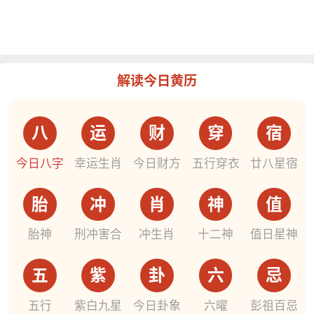
解读今日黄历
八
运
财
穿
宿
今日八字
幸运生肖
今日财方
五行穿衣
廿八星宿
胎
冲
肖
神
值
胎神
刑冲害合
冲生肖
十二神
值日星神
五
紫
卦
六
忌
五行
紫白九星
今日卦象
六曜
彭祖百忌