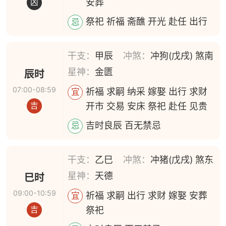
安葬
凶
祭祀 祈福 斋醮 开光 赴任 出行
忌
干支：
甲辰
冲煞：
冲狗(戊戌) 煞南
星神：
金匮
辰时
07:00-08:59
祈福 求嗣 纳采 嫁娶 出行 求财
宜
开市 交易 安床 祭祀 赴任 见贵
吉
吉时良辰 百无禁忌
忌
干支：
乙巳
冲煞：
冲猪(戊戌) 煞东
星神：
天德
巳时
09:00-10:59
祈福 求嗣 出行 求财 嫁娶 安葬
宜
祭祀
吉