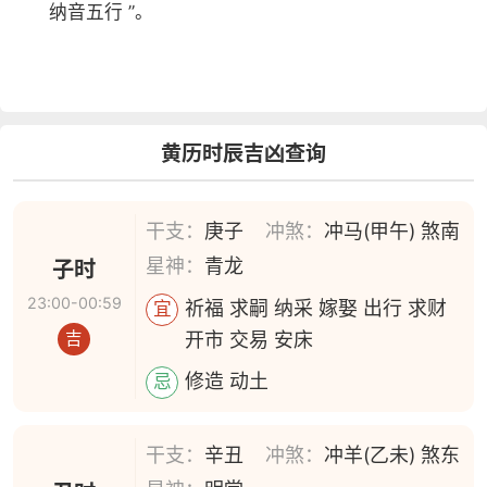
纳音五行 ”。
黄历时辰吉凶查询
干支：
庚子
冲煞：
冲马(甲午) 煞南
星神：
青龙
子时
23:00-00:59
祈福 求嗣 纳采 嫁娶 出行 求财
宜
开市 交易 安床
吉
修造 动土
忌
干支：
辛丑
冲煞：
冲羊(乙未) 煞东