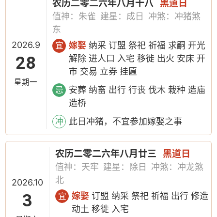
农历二零二六年八月十八
黑道日
值神：朱雀
建星：成日
冲煞：冲猪煞
东
2026.9
嫁娶
纳采 订盟 祭祀 祈福 求嗣 开光
宜
28
解除 进人口 入宅 移徙 出火 安床 开
市 交易 立券 挂匾
星期一
安葬 纳畜 出行 行丧 伐木 栽种 造庙
忌
造桥
此日冲猪，不宜参加嫁娶之事
冲
农历二零二六年八月廿三
黑道日
值神：天牢
建星：除日
冲煞：冲龙煞
北
2026.10
3
嫁娶
订盟 纳采 祭祀 祈福 出行 修造
宜
动土 移徙 入宅