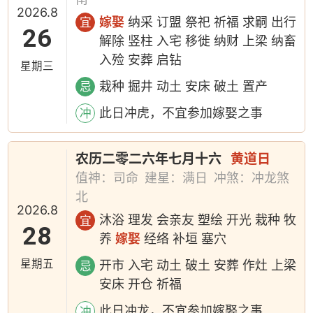
2026.8
嫁娶
纳采 订盟 祭祀 祈福 求嗣 出行
宜
26
解除 竖柱 入宅 移徙 纳财 上梁 纳畜
入殓 安葬 启钻
星期三
栽种 掘井 动土 安床 破土 置产
忌
此日冲虎，不宜参加嫁娶之事
冲
农历二零二六年七月十六
黄道日
值神：司命
建星：满日
冲煞：冲龙煞
北
2026.8
沐浴 理发 会亲友 塑绘 开光 栽种 牧
宜
28
养
嫁娶
经络 补垣 塞穴
星期五
开市 入宅 动土 破土 安葬 作灶 上梁
忌
安床 开仓 祈福
此日冲龙，不宜参加嫁娶之事
冲