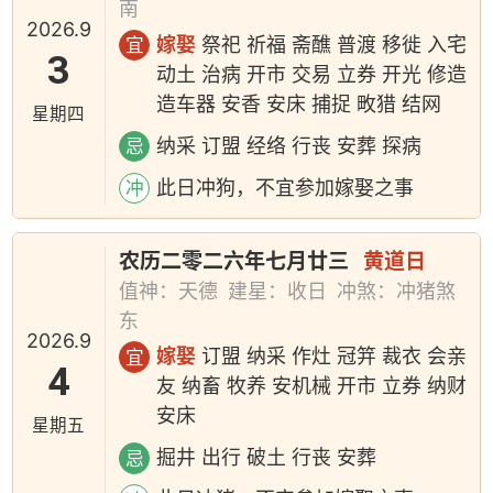
南
2026.9
嫁娶
祭祀 祈福 斋醮 普渡 移徙 入宅
宜
3
动土 治病 开市 交易 立券 开光 修造
造车器 安香 安床 捕捉 畋猎 结网
星期四
纳采 订盟 经络 行丧 安葬 探病
忌
此日冲狗，不宜参加嫁娶之事
冲
农历二零二六年七月廿三
黄道日
值神：天德
建星：收日
冲煞：冲猪煞
东
2026.9
嫁娶
订盟 纳采 作灶 冠笄 裁衣 会亲
宜
4
友 纳畜 牧养 安机械 开市 立券 纳财
安床
星期五
掘井 出行 破土 行丧 安葬
忌