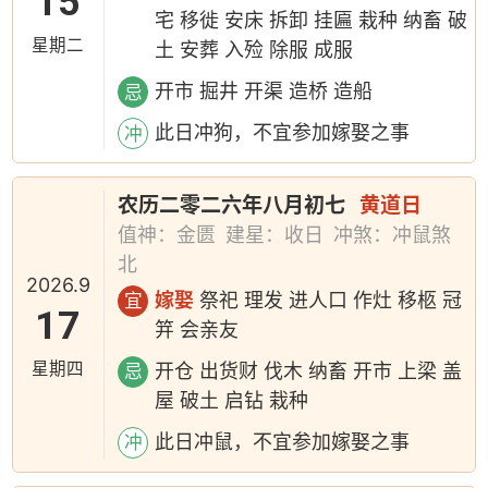
15
宅 移徙 安床 拆卸 挂匾 栽种 纳畜 破
星期二
土 安葬 入殓 除服 成服
开市 掘井 开渠 造桥 造船
忌
此日冲狗，不宜参加嫁娶之事
冲
农历二零二六年八月初七
黄道日
值神：金匮
建星：收日
冲煞：冲鼠煞
北
2026.9
嫁娶
祭祀 理发 进人口 作灶 移柩 冠
宜
17
笄 会亲友
星期四
开仓 出货财 伐木 纳畜 开市 上梁 盖
忌
屋 破土 启钻 栽种
此日冲鼠，不宜参加嫁娶之事
冲