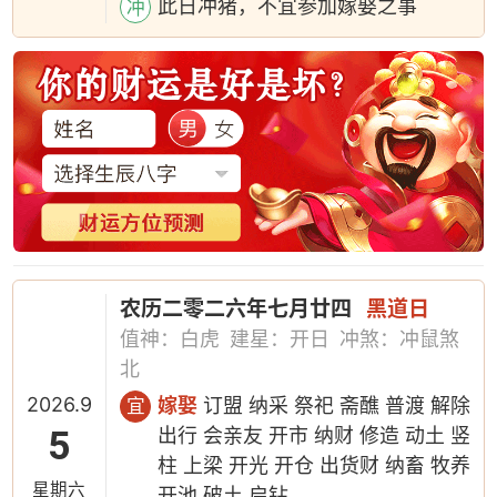
此日冲猪，不宜参加嫁娶之事
冲
农历二零二六年七月廿四
黑道日
值神：白虎
建星：开日
冲煞：冲鼠煞
北
2026.9
嫁娶
订盟 纳采 祭祀 斋醮 普渡 解除
宜
5
出行 会亲友 开市 纳财 修造 动土 竖
柱 上梁 开光 开仓 出货财 纳畜 牧养
星期六
开池 破土 启钻