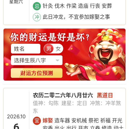
星期六
针灸 伐木 作梁 造庙 行丧 安葬
忌
此日冲龙，不宜参加嫁娶之事
冲
农历二零二六年八月廿六
黑道日
值神：勾陈
建星：定日
冲煞：冲羊煞
东
2026.10
嫁娶
造车器 安机械 祭祀 祈福 开光
宜
6
安香 出火 出行 开市 立券 修造 动土