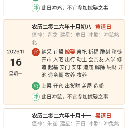
此日冲鸡，不宜参加嫁娶之事
冲
农历二零二六年十月初八
黄道日
值神：青龙
建星：危日
冲煞：冲鼠煞
北
2026.11
纳采 订盟
嫁娶
祭祀 祈福 雕刻 移徙
宜
16
开市 入宅 出行 动土 会亲友 入学 修
造 起基 安门 安床 造庙 解除 纳财 开
星期一
池 造畜稠 牧养 牧养
上梁 开仓 出货财 盖屋 造船
忌
此日冲鼠，不宜参加嫁娶之事
冲
农历二零二六年十月十一
黑道日
值神：朱雀
建星：开日
冲煞：冲兔煞