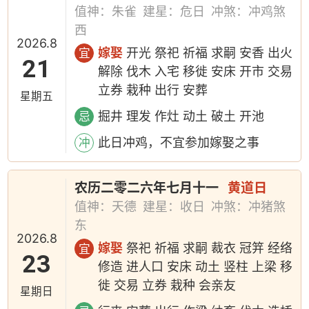
值神：朱雀
建星：危日
冲煞：冲鸡煞
西
2026.8
嫁娶
开光 祭祀 祈福 求嗣 安香 出火
宜
21
解除 伐木 入宅 移徙 安床 开市 交易
立券 栽种 出行 安葬
星期五
掘井 理发 作灶 动土 破土 开池
忌
此日冲鸡，不宜参加嫁娶之事
冲
农历二零二六年七月十一
黄道日
值神：天德
建星：收日
冲煞：冲猪煞
东
2026.8
嫁娶
祭祀 祈福 求嗣 裁衣 冠笄 经络
宜
23
修造 进人口 安床 动土 竖柱 上梁 移
徙 交易 立券 栽种 会亲友
星期日