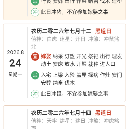
行丧 安葬 出行 作梁 纳畜 伐木 造桥
忌
此日冲猪，不宜参加嫁娶之事
冲
农历二零二六年七月十二
黑道日
值神：白虎
建星：开日
冲煞：冲鼠煞
北
2026.8
嫁娶
纳采 订盟 开光 祭祀 出行 理发
宜
24
动土 安床 放水 开渠 栽种 进人口
星期一
入宅 上梁 入殓 盖屋 探病 作灶 安门
忌
安葬 纳畜 伐木
此日冲鼠，不宜参加嫁娶之事
冲
农历二零二六年七月十四
黑道日
值神：天牢
建星：建日
冲煞：冲虎煞
南