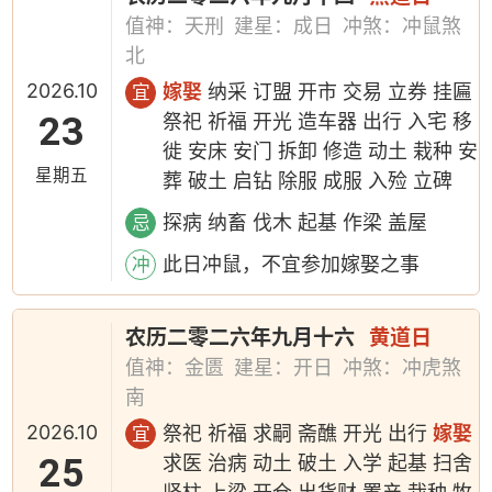
值神：天刑
建星：成日
冲煞：冲鼠煞
北
2026.10
嫁娶
纳采 订盟 开市 交易 立券 挂匾
宜
23
祭祀 祈福 开光 造车器 出行 入宅 移
徙 安床 安门 拆卸 修造 动土 栽种 安
星期五
葬 破土 启钻 除服 成服 入殓 立碑
探病 纳畜 伐木 起基 作梁 盖屋
忌
此日冲鼠，不宜参加嫁娶之事
冲
农历二零二六年九月十六
黄道日
值神：金匮
建星：开日
冲煞：冲虎煞
南
2026.10
祭祀 祈福 求嗣 斋醮 开光 出行
嫁娶
宜
25
求医 治病 动土 破土 入学 起基 扫舍