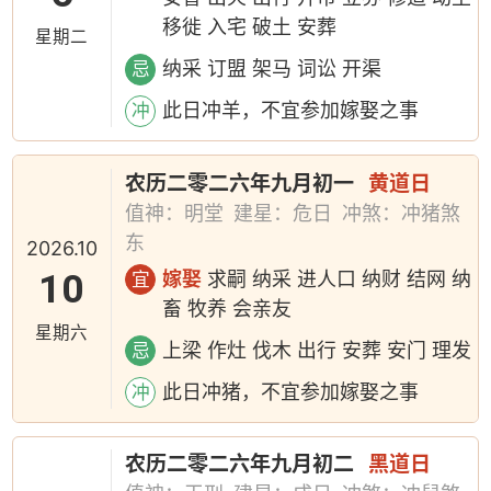
移徙 入宅 破土 安葬
星期二
纳采 订盟 架马 词讼 开渠
忌
此日冲羊，不宜参加嫁娶之事
冲
农历二零二六年九月初一
黄道日
值神：明堂
建星：危日
冲煞：冲猪煞
东
2026.10
10
嫁娶
求嗣 纳采 进人口 纳财 结网 纳
宜
畜 牧养 会亲友
星期六
上梁 作灶 伐木 出行 安葬 安门 理发
忌
此日冲猪，不宜参加嫁娶之事
冲
农历二零二六年九月初二
黑道日