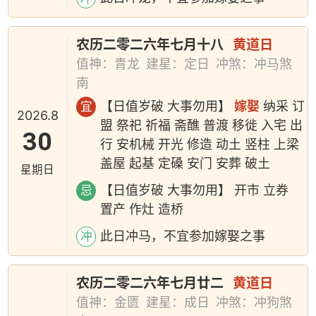
农历二零二六年七月十八
黄道日
值神：青龙
建星：定日
冲煞：冲马煞
南
【日值岁破 大事勿用】
嫁娶
纳采 订
宜
2026.8
盟 祭祀 祈福 斋醮 普渡 移徙 入宅 出
30
行 安机械 开光 修造 动土 竖柱 上梁
盖屋 起基 定磉 安门 安葬 破土
星期日
【日值岁破 大事勿用】 开市 立券
忌
置产 作灶 造桥
此日冲马，不宜参加嫁娶之事
冲
农历二零二六年七月廿二
黄道日
值神：金匮
建星：成日
冲煞：冲狗煞