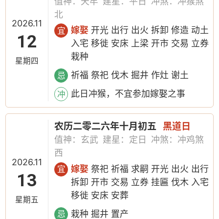
值神：天牢
建星：平日
冲煞：冲猴煞
北
2026.11
嫁娶
开光 出行 出火 拆卸 修造 动土
宜
12
入宅 移徙 安床 上梁 开市 交易 立券
栽种
星期四
祈福 祭祀 伐木 掘井 作灶 谢土
忌
此日冲猴，不宜参加嫁娶之事
冲
农历二零二六年十月初五
黑道日
值神：玄武
建星：定日
冲煞：冲鸡煞
西
2026.11
嫁娶
祭祀 祈福 求嗣 开光 出火 出行
宜
13
拆卸 开市 交易 立券 挂匾 伐木 入宅
移徙 安床 安葬
星期五
栽种 掘井 置产
忌