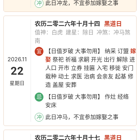
此日冲龙，不宜参加嫁娶之事
冲
农历二零二六年十月十四
黑道日
值神：白虎
建星：除日
冲煞：冲马煞
南
【日值岁破 大事勿用】 纳采 订盟
嫁
宜
2026.11
娶
祭祀 祈福 求嗣 开光 出行 解除 进
22
人口 开市 立券 挂匾 入宅 移徙 安门
栽种 动土 求医 治病 会亲友 起基 修
星期日
造 盖屋 安葬
【日值岁破 大事勿用】 作灶 经络
忌
安床
此日冲马，不宜参加嫁娶之事
冲
农历二零二六年十月十七
黑道日