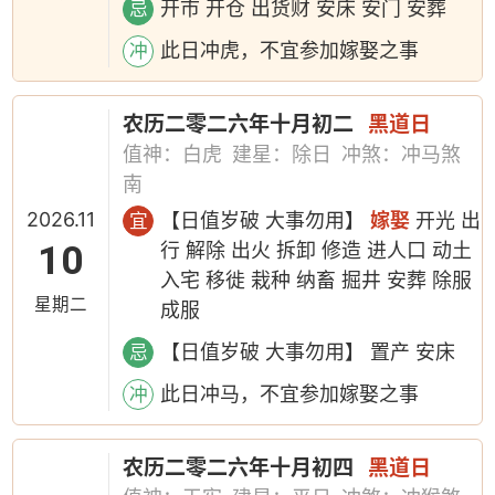
开市 开仓 出货财 安床 安门 安葬
忌
此日冲虎，不宜参加嫁娶之事
冲
农历二零二六年十月初二
黑道日
值神：白虎
建星：除日
冲煞：冲马煞
南
2026.11
【日值岁破 大事勿用】
嫁娶
开光 出
宜
10
行 解除 出火 拆卸 修造 进人口 动土
入宅 移徙 栽种 纳畜 掘井 安葬 除服
星期二
成服
【日值岁破 大事勿用】 置产 安床
忌
此日冲马，不宜参加嫁娶之事
冲
农历二零二六年十月初四
黑道日