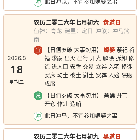
此日冲鼠，不宜参加嫁娶之事
冲
农历二零二六年七月初六
黄道日
值神：青龙
建星：定日
冲煞：冲马煞
南
【日值岁破 大事勿用】
嫁娶
祭祀 祈
宜
2026.8
福 求嗣 出火 出行 开光 解除 拆卸 修
18
造 进人口 安香 交易 立券 入宅 移徙
安床 动土 破土 谢土 安葬 入殓 除服
星期二
成服
【日值岁破 大事勿用】 斋醮 开市
忌
开仓 作灶 造船
此日冲马，不宜参加嫁娶之事
冲
农历二零二六年七月初九
黑道日