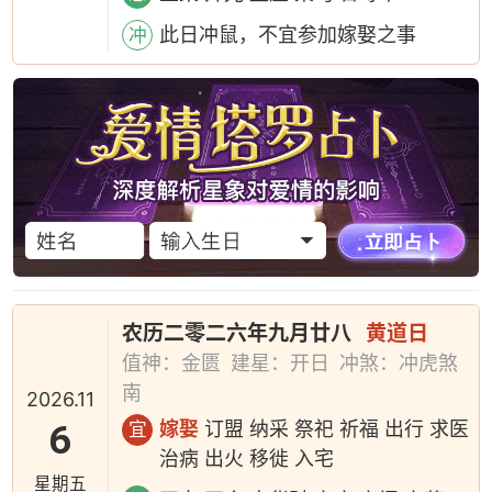
此日冲鼠，不宜参加嫁娶之事
冲
农历二零二六年九月廿八
黄道日
值神：金匮
建星：开日
冲煞：冲虎煞
南
2026.11
6
嫁娶
订盟 纳采 祭祀 祈福 出行 求医
宜
治病 出火 移徙 入宅
星期五