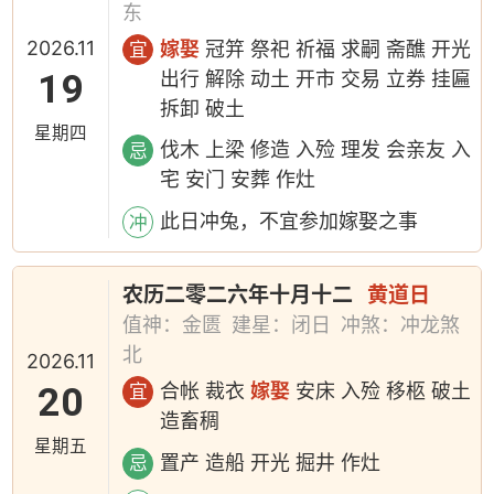
东
2026.11
嫁娶
冠笄 祭祀 祈福 求嗣 斋醮 开光
宜
19
出行 解除 动土 开市 交易 立券 挂匾
拆卸 破土
星期四
伐木 上梁 修造 入殓 理发 会亲友 入
忌
宅 安门 安葬 作灶
此日冲兔，不宜参加嫁娶之事
冲
农历二零二六年十月十二
黄道日
值神：金匮
建星：闭日
冲煞：冲龙煞
北
2026.11
20
合帐 裁衣
嫁娶
安床 入殓 移柩 破土
宜
造畜稠
星期五
置产 造船 开光 掘井 作灶
忌