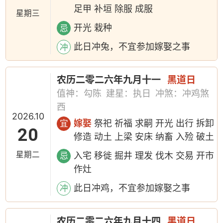
足甲 补垣 除服 成服
星期三
开光 栽种
忌
此日冲兔，不宜参加嫁娶之事
冲
农历二零二六年九月十一
黑道日
值神：勾陈
建星：执日
冲煞：冲鸡煞
西
2026.10
嫁娶
祭祀 祈福 求嗣 开光 出行 拆卸
宜
20
修造 动土 上梁 安床 纳畜 入殓 破土
星期二
入宅 移徙 掘井 理发 伐木 交易 开市
忌
作灶
此日冲鸡，不宜参加嫁娶之事
冲
农历二零二六年九月十四
黑道日