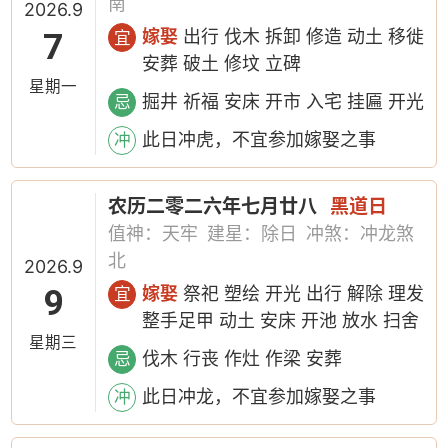
南
2026.9
7
嫁娶
出行 伐木 拆卸 修造 动土 移徙
宜
安葬 破土 修坟 立碑
星期一
掘井 祈福 安床 开市 入宅 挂匾 开光
忌
此日冲虎，不宜参加嫁娶之事
冲
农历二零二六年七月廿八
黑道日
值神：天牢
建星：除日
冲煞：冲龙煞
北
2026.9
9
嫁娶
祭祀 塑绘 开光 出行 解除 理发
宜
整手足甲 动土 安床 开池 放水 扫舍
星期三
伐木 行丧 作灶 作梁 安葬
忌
此日冲龙，不宜参加嫁娶之事
冲