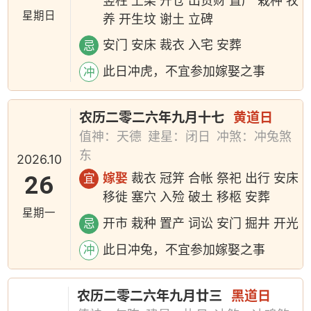
竖柱 上梁 开仓 出货财 置产 栽种 牧
星期日
养 开生坟 谢土 立碑
安门 安床 裁衣 入宅 安葬
忌
此日冲虎，不宜参加嫁娶之事
冲
农历二零二六年九月十七
黄道日
值神：天德
建星：闭日
冲煞：冲兔煞
东
2026.10
26
嫁娶
裁衣 冠笄 合帐 祭祀 出行 安床
宜
移徙 塞穴 入殓 破土 移柩 安葬
星期一
开市 栽种 置产 词讼 安门 掘井 开光
忌
此日冲兔，不宜参加嫁娶之事
冲
农历二零二六年九月廿三
黑道日