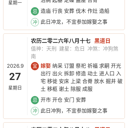
治病 起基 定磉 盖屋 合脊
星期一
造庙 行丧 安葬 伐木 作灶 造船
忌
此日冲龙，不宜参加嫁娶之事
冲
农历二零二六年八月十七
黑道日
值神：天刑
建星：危日
冲煞：冲狗煞
南
2026.9
嫁娶
纳采 订盟 祭祀 祈福 求嗣 开光
宜
27
出行 出火 拆卸 修造 动土 进人口 入
宅 移徙 安床 上梁 合脊 放水 掘井 破
星期日
土 移柩 谢土 除服 成服
开市 开仓 安门 安葬
忌
此日冲狗，不宜参加嫁娶之事
冲