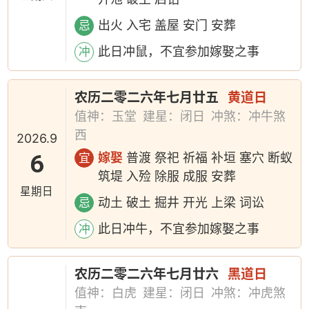
出火 入宅 盖屋 安门 安葬
忌
此日冲鼠，不宜参加嫁娶之事
冲
农历二零二六年七月廿五
黄道日
值神：玉堂
建星：闭日
冲煞：冲牛煞
西
2026.9
6
嫁娶
普渡 祭祀 祈福 补垣 塞穴 断蚁
宜
筑堤 入殓 除服 成服 安葬
星期日
动土 破土 掘井 开光 上梁 词讼
忌
此日冲牛，不宜参加嫁娶之事
冲
农历二零二六年七月廿六
黑道日
值神：白虎
建星：闭日
冲煞：冲虎煞