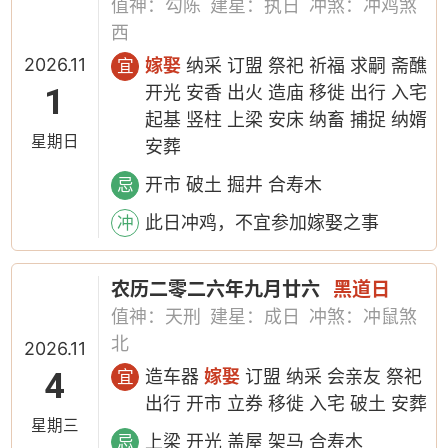
值神：勾陈
建星：执日
冲煞：冲鸡煞
西
2026.11
嫁娶
纳采 订盟 祭祀 祈福 求嗣 斋醮
宜
1
开光 安香 出火 造庙 移徙 出行 入宅
起基 竖柱 上梁 安床 纳畜 捕捉 纳婿
星期日
安葬
开市 破土 掘井 合寿木
忌
此日冲鸡，不宜参加嫁娶之事
冲
农历二零二六年九月廿六
黑道日
值神：天刑
建星：成日
冲煞：冲鼠煞
北
2026.11
4
造车器
嫁娶
订盟 纳采 会亲友 祭祀
宜
出行 开市 立券 移徙 入宅 破土 安葬
星期三
上梁 开光 盖屋 架马 合寿木
忌