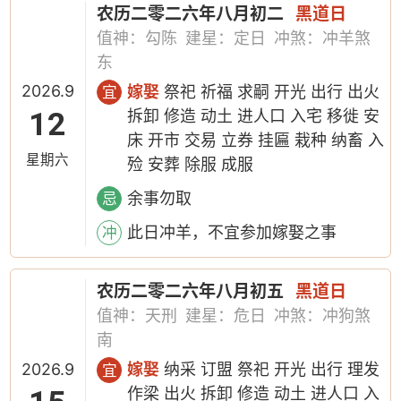
农历二零二六年八月初二
黑道日
值神：勾陈
建星：定日
冲煞：冲羊煞
东
2026.9
嫁娶
祭祀 祈福 求嗣 开光 出行 出火
宜
12
拆卸 修造 动土 进人口 入宅 移徙 安
床 开市 交易 立券 挂匾 栽种 纳畜 入
星期六
殓 安葬 除服 成服
余事勿取
忌
此日冲羊，不宜参加嫁娶之事
冲
农历二零二六年八月初五
黑道日
值神：天刑
建星：危日
冲煞：冲狗煞
南
2026.9
嫁娶
纳采 订盟 祭祀 开光 出行 理发
宜
作梁 出火 拆卸 修造 动土 进人口 入