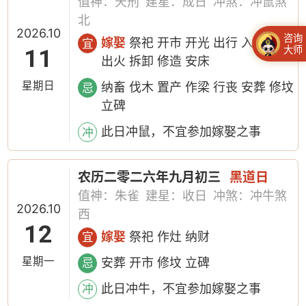
值神：天刑
建星：成日
冲煞：冲鼠煞
北
2026.10
咨询
嫁娶
祭祀 开市 开光 出行 入宅 移徙
宜
大师
11
出火 拆卸 修造 安床
星期日
纳畜 伐木 置产 作梁 行丧 安葬 修坟
忌
立碑
此日冲鼠，不宜参加嫁娶之事
冲
农历二零二六年九月初三
黑道日
值神：朱雀
建星：收日
冲煞：冲牛煞
2026.10
西
12
嫁娶
祭祀 作灶 纳财
宜
星期一
安葬 开市 修坟 立碑
忌
此日冲牛，不宜参加嫁娶之事
冲