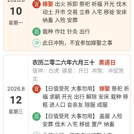
嫁娶
出火 拆卸 祭祀 祈福 开光 伐木
宜
10
动土 开市 交易 立券 入宅 移徙 安床
纳畜 入殓 安葬
星期一
栽种 作灶 针灸 出行
忌
此日冲狗，不宜参加嫁娶之事
冲
农历二零二六年六月三十
黑道日
值神：白虎
建星：开日
冲煞：冲鼠煞
北
2026.8
【日值受死 大事勿用】
嫁娶
祭祀 祈
宜
12
福 求嗣 开光 出行 解除 安床 栽种 移
柩 进人口 会亲友 除服 成服
星期三
【日值受死 大事勿用】 盖屋 入殓
忌
安葬 伐木 入宅 移徙 置产 纳畜