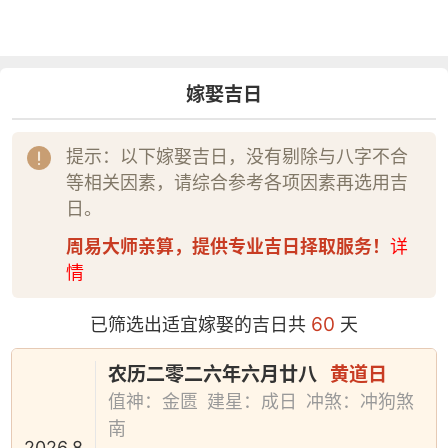
嫁娶吉日
提示：以下嫁娶吉日，没有剔除与八字不合
等相关因素，请综合参考各项因素再选用吉
日。
周易大师亲算，提供专业吉日择取服务！
详
情
60
已筛选出适宜嫁娶的吉日共
天
农历二零二六年六月廿八
黄道日
值神：金匮
建星：成日
冲煞：冲狗煞
南
2026.8