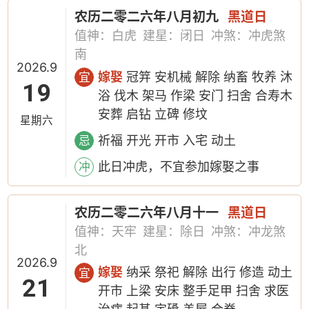
农历二零二六年八月初九
黑道日
值神：白虎
建星：闭日
冲煞：冲虎煞
南
2026.9
嫁娶
冠笄 安机械 解除 纳畜 牧养 沐
宜
19
浴 伐木 架马 作梁 安门 扫舍 合寿木
安葬 启钻 立碑 修坟
星期六
祈福 开光 开市 入宅 动土
忌
此日冲虎，不宜参加嫁娶之事
冲
农历二零二六年八月十一
黑道日
值神：天牢
建星：除日
冲煞：冲龙煞
北
2026.9
嫁娶
纳采 祭祀 解除 出行 修造 动土
宜
21
开市 上梁 安床 整手足甲 扫舍 求医