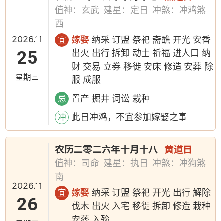
值神：玄武
建星：定日
冲煞：冲鸡煞
西
2026.11
嫁娶
纳采 订盟 祭祀 斋醮 开光 安香
宜
25
出火 出行 拆卸 动土 祈福 进人口 纳
财 交易 立券 移徙 安床 修造 安葬 除
星期三
服 成服
置产 掘井 词讼 栽种
忌
此日冲鸡，不宜参加嫁娶之事
冲
农历二零二六年十月十八
黄道日
值神：司命
建星：执日
冲煞：冲狗煞
南
2026.11
嫁娶
纳采 订盟 祭祀 开光 出行 解除
宜
26
伐木 出火 入宅 移徙 拆卸 修造 栽种
安葬 入殓