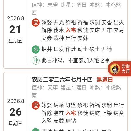
值神：朱雀
建星：危日
冲煞：冲鸡煞
西
2026.8
嫁娶 开光 祭祀 祈福 求嗣 安香 出火
宜
21
解除 伐木
入宅
移徙 安床 开市 交易
立券 栽种 出行 安葬
星期五
掘井 理发 作灶 动土 破土 开池
忌
此日冲鸡，不宜参加入宅之事
冲
咨询
大师
农历二零二六年七月十四
黑道日
值神：天牢
建星：建日
冲煞：冲虎煞
南
2026.8
嫁娶 纳采 订盟 祭祀 祈福 求嗣 出行
宜
26
解除 竖柱
入宅
移徙 纳财 上梁 纳畜
入殓 安葬 启钻
星期三