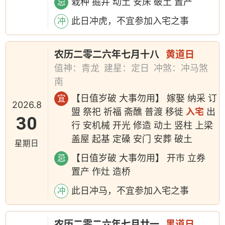
栽种 掘井 动土 安床 破土 置产
忌
此日冲虎，不宜参加入宅之事
冲
农历二零二六年七月十八
黄道日
值神：青龙
建星：定日
冲煞：冲马煞
南
【日值岁破 大事勿用】 嫁娶 纳采 订
宜
2026.8
盟 祭祀 祈福 斋醮 普渡 移徙
入宅
出
30
行 安机械 开光 修造 动土 竖柱 上梁
盖屋 起基 定磉 安门 安葬 破土
星期日
【日值岁破 大事勿用】 开市 立券
忌
置产 作灶 造桥
此日冲马，不宜参加入宅之事
冲
农历二零二六年七月廿一
黑道日