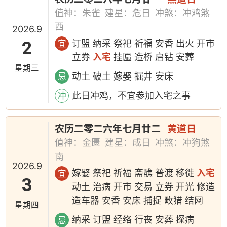
值神：朱雀
建星：危日
冲煞：冲鸡煞
西
2026.9
2
订盟 纳采 祭祀 祈福 安香 出火 开市
宜
立券
入宅
挂匾 造桥 启钻 安葬
星期三
动土 破土 嫁娶 掘井 安床
忌
此日冲鸡，不宜参加入宅之事
冲
农历二零二六年七月廿二
黄道日
值神：金匮
建星：成日
冲煞：冲狗煞
南
2026.9
嫁娶 祭祀 祈福 斋醮 普渡 移徙
入宅
宜
3
动土 治病 开市 交易 立券 开光 修造
造车器 安香 安床 捕捉 畋猎 结网
星期四
纳采 订盟 经络 行丧 安葬 探病
忌