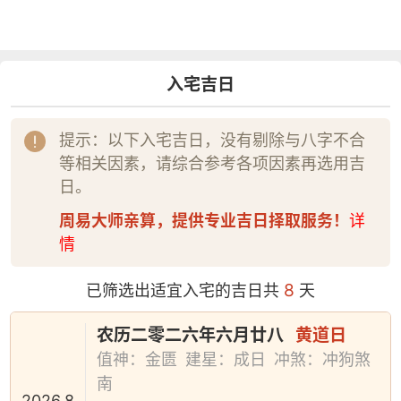
入宅吉日
提示：以下入宅吉日，没有剔除与八字不合
等相关因素，请综合参考各项因素再选用吉
日。
周易大师亲算，提供专业吉日择取服务！
详
情
8
已筛选出适宜入宅的吉日共
天
农历二零二六年六月廿八
黄道日
值神：金匮
建星：成日
冲煞：冲狗煞
南
2026.8