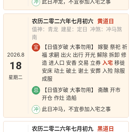
此日冲龙，不宜参加入宅之事
冲
农历二零二六年七月初六
黄道日
值神：青龙
建星：定日
冲煞：冲马煞
南
【日值岁破 大事勿用】 嫁娶 祭祀 祈
宜
2026.8
福 求嗣 出火 出行 开光 解除 拆卸 修
18
造 进人口 安香 交易 立券
入宅
移徙
安床 动土 破土 谢土 安葬 入殓 除服
星期二
成服
【日值岁破 大事勿用】 斋醮 开市
忌
开仓 作灶 造船
此日冲马，不宜参加入宅之事
冲
农历二零二六年七月初九
黑道日