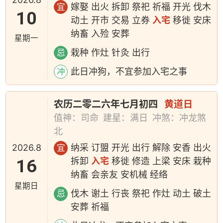
嫁娶 出火 拆卸 祭祀 祈福 开光 伐木
宜
10
动土 开市 交易 立券
入宅
移徙 安床
纳畜 入殓 安葬
星期一
栽种 作灶 针灸 出行
忌
此日冲狗，不宜参加入宅之事
冲
农历二零二六年七月初四
黄道日
值神：司命
建星：满日
冲煞：冲龙煞
北
2026.8
纳采 订盟 开光 出行 解除 安香 出火
宜
16
拆卸
入宅
移徙 修造 上梁 安床 栽种
纳畜 会亲友 安机械 经络
星期日
伐木 谢土 行丧 祭祀 作灶 动土 破土
忌
安葬 祈福