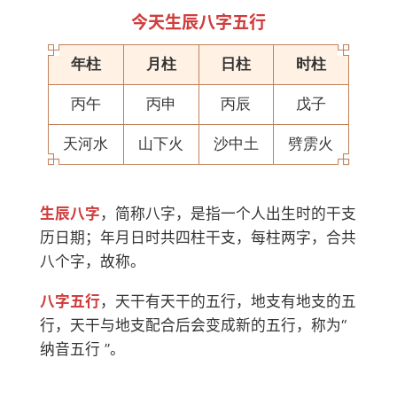
今天生辰八字五行
年柱
月柱
日柱
时柱
丙午
丙申
丙辰
戊子
天河水
山下火
沙中土
劈雳火
生辰八字
，简称八字，是指一个人出生时的干支
历日期；年月日时共四柱干支，每柱两字，合共
八个字，故称。
八字五行
，天干有天干的五行，地支有地支的五
行，天干与地支配合后会变成新的五行，称为“
纳音五行 ”。