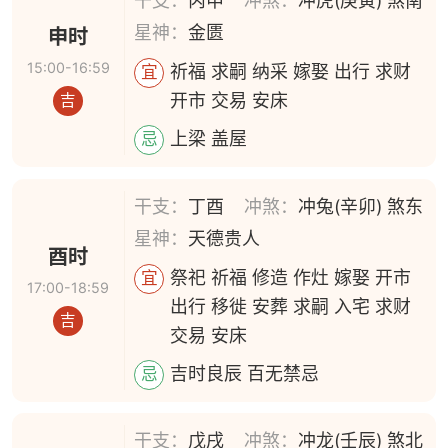
干支：
丙申
冲煞：
冲虎(庚寅) 煞南
星神：
金匮
申时
15:00-16:59
祈福 求嗣 纳采 嫁娶 出行 求财
宜
开市 交易 安床
吉
上梁 盖屋
忌
干支：
丁酉
冲煞：
冲兔(辛卯) 煞东
星神：
天德贵人
酉时
祭祀 祈福 修造 作灶 嫁娶 开市
宜
17:00-18:59
出行 移徙 安葬 求嗣 入宅 求财
吉
交易 安床
吉时良辰 百无禁忌
忌
干支：
戊戌
冲煞：
冲龙(壬辰) 煞北