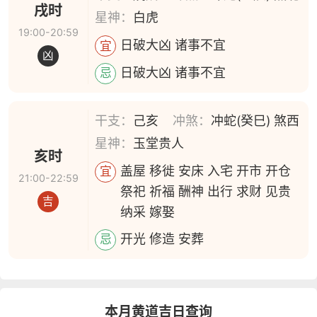
戌时
星神：
白虎
19:00-20:59
日破大凶 诸事不宜
宜
凶
日破大凶 诸事不宜
忌
干支：
己亥
冲煞：
冲蛇(癸巳) 煞西
星神：
玉堂贵人
亥时
盖屋 移徙 安床 入宅 开市 开仓
宜
21:00-22:59
祭祀 祈福 酬神 出行 求财 见贵
吉
纳采 嫁娶
开光 修造 安葬
忌
本月黄道吉日查询