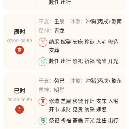
赴任 出行
干支：
壬辰
冲煞：
冲狗(丙戌) 煞南
星神：
青龙
辰时
07:00-08:59
纳采 嫁娶 安床 移徙 入宅 修造
宜
安葬
吉
赴任 出行 祭祀 祈福 斋醮 开光
忌
干支：
癸巳
冲煞：
冲猪(丙戌) 煞东
星神：
明堂
巳时
09:00-10:59
修造 盖屋 移徙 作灶 安床 入宅
宜
开市 求财 见贵 纳采 嫁娶
吉
祭祀 祈福 斋醮 开光 赴任 出行
忌