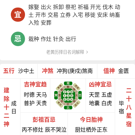
嫁娶 出火 拆卸 祭祀 祈福 开光 伐木 动
宜
土 开市 交易 立券 入宅 移徙 安床 纳畜
入殓 安葬
忌
栽种 作灶 针灸 出行
老黄历择日名词解释
五行
冲煞
值神
沙中土
冲狗(庚戍)煞南
金匮
吉神宜趋
凶神宜忌
建
二
时德 天马
天罡 五虚
除
十
普护 天贵
地囊 白虎
成
毕
十
八
日
宿
二
星
彭祖百忌
今日胎神
神
宿
丙不修灶 辰不哭泣
厨灶栖外正东