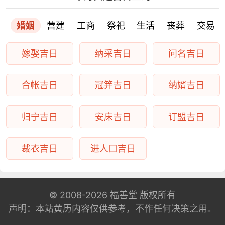
婚姻
营建
工商
祭祀
生活
丧葬
交易
嫁娶吉日
纳采吉日
问名吉日
合帐吉日
冠笄吉日
纳婿吉日
归宁吉日
安床吉日
订盟吉日
裁衣吉日
进人口吉日
© 2008-2026
福善堂
版权所有
声明：本站黄历内容仅供参考，不作任何决策之用。