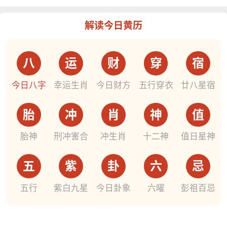
解读今日黄历
八
运
财
穿
宿
今日八字
幸运生肖
今日财方
五行穿衣
廿八星宿
胎
冲
肖
神
值
胎神
刑冲害合
冲生肖
十二神
值日星神
五
紫
卦
六
忌
五行
紫白九星
今日卦象
六曜
彭祖百忌