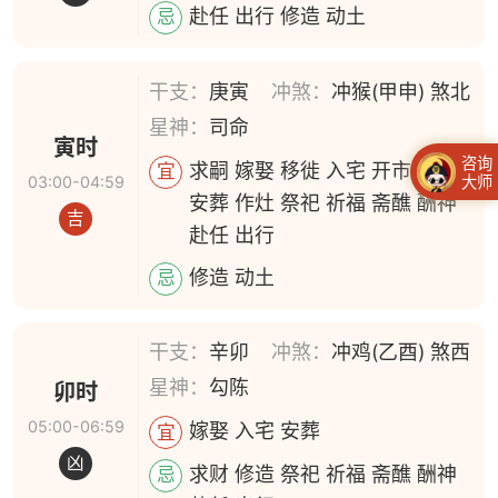
赴任 出行 修造 动土
忌
干支：
庚寅
冲煞：
冲猴(甲申) 煞北
星神：
司命
寅时
咨询
求嗣 嫁娶 移徙 入宅 开市 交易
宜
大师
03:00-04:59
安葬 作灶 祭祀 祈福 斋醮 酬神
吉
赴任 出行
修造 动土
忌
干支：
辛卯
冲煞：
冲鸡(乙酉) 煞西
星神：
勾陈
卯时
05:00-06:59
嫁娶 入宅 安葬
宜
凶
求财 修造 祭祀 祈福 斋醮 酬神
忌