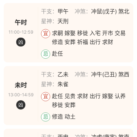
干支：
甲午
冲煞：
冲鼠(戊子) 煞北
星神：
天刑
午时
11:00-12:59
求嗣 嫁娶 移徙 入宅 开市 交易
宜
修造 安葬 祈福 出行 求财
凶
赴任
忌
干支：
乙未
冲煞：
冲牛(己丑) 煞西
星神：
朱雀
未时
13:00-14:59
赴任 见贵 求财 出行 嫁娶 认养
宜
移徙 安葬
凶
修造 动土
忌