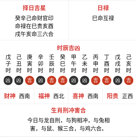
择日吉星
日禄
癸辛己命财官印
巳命互禄
命禄在巳贵亥酉
戌午亥命三六合
时辰吉凶
戊
己
庚
辛
壬
癸
甲
乙
丙
丁
戊
己
子
丑
寅
卯
辰
巳
午
未
申
酉
戌
亥
时
时
时
时
时
时
时
时
时
时
时
时
凶
凶
吉
凶
吉
吉
凶
凶
吉
吉
凶
吉
财神
福神
喜神
阳贵
西南
西北
西南
正西
生肖刑冲害合
今日与龙自刑，与狗相冲，与兔相
害，与鼠、猴三合，与鸡六合。