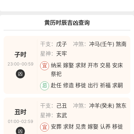
黄历时辰吉凶查询
干支：
戊子
冲煞：
冲马(壬午) 煞南
星神：
天牢
子时
23:00-00:59
纳采 嫁娶 求财 开市 交易 安床
宜
祭祀
凶
赴任 修造 移徙 出行 祈福 求嗣
忌
干支：
己丑
冲煞：
冲羊(癸未) 煞东
丑时
星神：
玄武
01:00-02:59
安葬 求财 见贵 嫁娶 认养 移徙
宜
凶