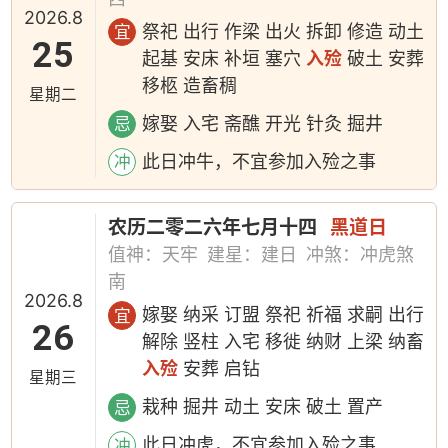
2026.8
祭祀 出行 作梁 出火 拆卸 修造 动土
宜
25
起基 安床 补垣 塞穴
入殓
破土 安葬
移柩 造畜稠
星期二
嫁娶 入宅 斋醮 开光 针灸 掘井
忌
此日冲牛，不宜参加入殓之事
冲
农历二零二六年七月十四
黑道日
值神：天牢
建星：建日
冲煞：冲虎煞
南
2026.8
嫁娶 纳采 订盟 祭祀 祈福 求嗣 出行
宜
26
解除 竖柱 入宅 移徙 纳财 上梁 纳畜
入殓
安葬 启钻
星期三
栽种 掘井 动土 安床 破土 置产
忌
此日冲虎，不宜参加入殓之事
冲