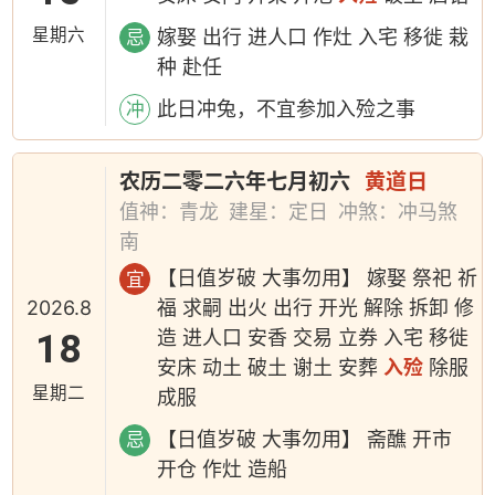
星期六
嫁娶 出行 进人口 作灶 入宅 移徙 栽
忌
种 赴任
此日冲兔，不宜参加入殓之事
冲
农历二零二六年七月初六
黄道日
值神：青龙
建星：定日
冲煞：冲马煞
南
【日值岁破 大事勿用】 嫁娶 祭祀 祈
宜
2026.8
福 求嗣 出火 出行 开光 解除 拆卸 修
18
造 进人口 安香 交易 立券 入宅 移徙
安床 动土 破土 谢土 安葬
入殓
除服
星期二
成服
【日值岁破 大事勿用】 斋醮 开市
忌
开仓 作灶 造船