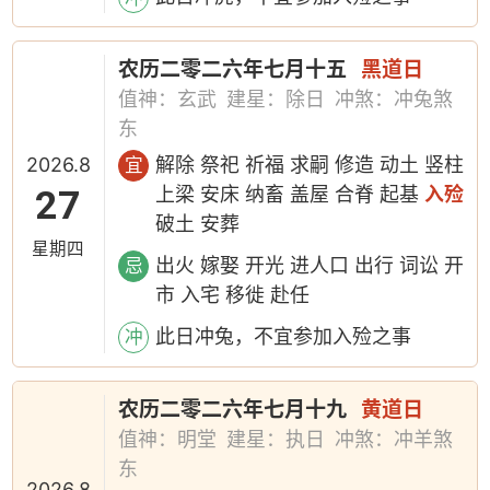
农历二零二六年七月十五
黑道日
值神：玄武
建星：除日
冲煞：冲兔煞
东
2026.8
解除 祭祀 祈福 求嗣 修造 动土 竖柱
宜
27
上梁 安床 纳畜 盖屋 合脊 起基
入殓
破土 安葬
星期四
出火 嫁娶 开光 进人口 出行 词讼 开
忌
市 入宅 移徙 赴任
此日冲兔，不宜参加入殓之事
冲
农历二零二六年七月十九
黄道日
值神：明堂
建星：执日
冲煞：冲羊煞
东
2026.8