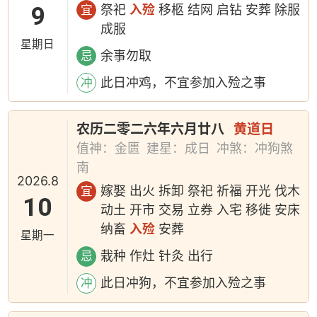
9
祭祀
入殓
移柩 结网 启钻 安葬 除服
宜
成服
星期日
余事勿取
忌
此日冲鸡，不宜参加入殓之事
冲
农历二零二六年六月廿八
黄道日
值神：金匮
建星：成日
冲煞：冲狗煞
南
2026.8
嫁娶 出火 拆卸 祭祀 祈福 开光 伐木
宜
10
动土 开市 交易 立券 入宅 移徙 安床
纳畜
入殓
安葬
星期一
栽种 作灶 针灸 出行
忌
此日冲狗，不宜参加入殓之事
冲