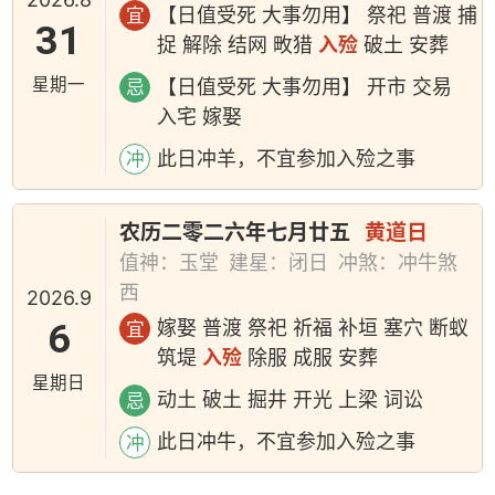
【日值受死 大事勿用】 祭祀 普渡 捕
宜
31
捉 解除 结网 畋猎
入殓
破土 安葬
星期一
【日值受死 大事勿用】 开市 交易
忌
入宅 嫁娶
此日冲羊，不宜参加入殓之事
冲
农历二零二六年七月廿五
黄道日
值神：玉堂
建星：闭日
冲煞：冲牛煞
西
2026.9
6
嫁娶 普渡 祭祀 祈福 补垣 塞穴 断蚁
宜
筑堤
入殓
除服 成服 安葬
星期日
动土 破土 掘井 开光 上梁 词讼
忌
此日冲牛，不宜参加入殓之事
冲