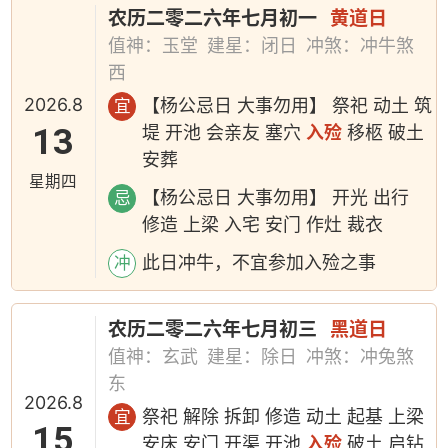
农历二零二六年七月初一
黄道日
值神：玉堂
建星：闭日
冲煞：冲牛煞
西
2026.8
【杨公忌日 大事勿用】 祭祀 动土 筑
宜
13
堤 开池 会亲友 塞穴
入殓
移柩 破土
安葬
星期四
【杨公忌日 大事勿用】 开光 出行
忌
修造 上梁 入宅 安门 作灶 裁衣
此日冲牛，不宜参加入殓之事
冲
农历二零二六年七月初三
黑道日
值神：玄武
建星：除日
冲煞：冲兔煞
东
2026.8
祭祀 解除 拆卸 修造 动土 起基 上梁
宜
15
安床 安门 开渠 开池
入殓
破土 启钻