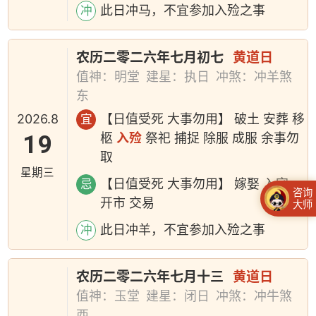
此日冲马，不宜参加入殓之事
冲
农历二零二六年七月初七
黄道日
值神：明堂
建星：执日
冲煞：冲羊煞
东
2026.8
【日值受死 大事勿用】 破土 安葬 移
宜
19
柩
入殓
祭祀 捕捉 除服 成服 余事勿
取
星期三
【日值受死 大事勿用】 嫁娶 入宅
忌
咨询
开市 交易
大师
此日冲羊，不宜参加入殓之事
冲
农历二零二六年七月十三
黄道日
值神：玉堂
建星：闭日
冲煞：冲牛煞
西