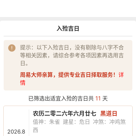
入殓吉日
提示：以下入殓吉日，没有剔除与八字不合
等相关因素，请综合参考各项因素再选用吉
日。
周易大师亲算，提供专业吉日择取服务！
详
情
11
已筛选出适宜入殓的吉日共
天
农历二零二六年六月廿七
黑道日
值神：朱雀
建星：危日
冲煞：冲鸡煞
西
2026.8