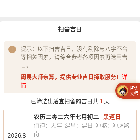
扫舍吉日
提示：以下扫舍吉日，没有剔除与八字不合
等相关因素，请综合参考各项因素再选用吉
日。
周易大师亲算，提供专业吉日择取服务！
详
情
咨询
大师
1
已筛选出适宜扫舍的吉日共
天
农历二零二六年七月初二
黑道日
值神：天牢
建星：建日
冲煞：冲虎煞
南
2026.8