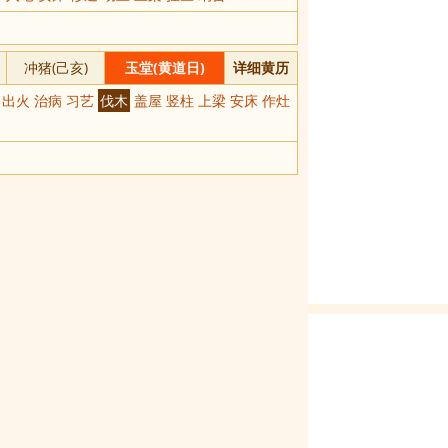
冲猪(己亥)
玉堂(黄道日)
详细黄历
 出火 治病 习艺
伐木
盖屋 竖柱 上梁 安床 作灶