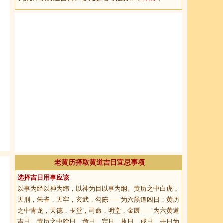
老黄历择取黄道吉日宜忌事项
选择吉日用事应该
以事为经以神为纬，以神为目以事为纲。黄历之中白虎，
天刑，朱雀，天牢，玄武，勾陈——为六黑道凶日；黄历
之中青龙，天德，玉堂，司命，明堂，金匮——为六黄道
吉日。黄历之中除日、危日、定日、执日、成日、开日为