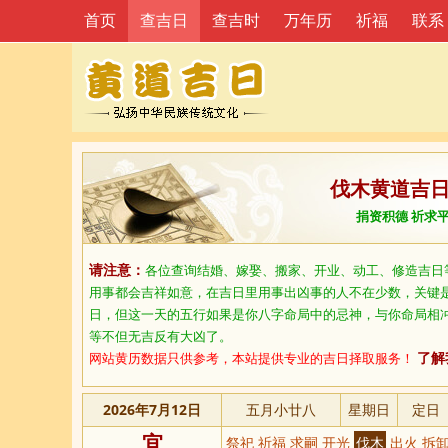
首页
查吉日
查吉时
万年历
祈福
联系
伐木黄道吉
捐资积德 祈求
请注意：
各位查询结婚、嫁娶、搬家、开业、动工、修造吉日
用事都会吉祥如意，在吉日里用事出凶事的人不在少数，关键
日，但这一天的五行如果是你八字命局中的忌神，与你命局相
等不但无吉反有大凶了。
网站黄历数据只供参考，本站提供专业的吉日择取服务！
了解
2026年7月12日
五月小廿八
星期日
定日
宜
祭祀 祈福 求嗣 开光
伐木
出火 拆卸