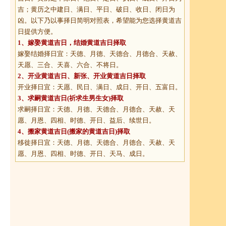
吉；黄历之中建日、满日、平日、破日、收日、闭日为
凶。以下乃以事择日简明对照表，希望能为您选择黄道吉
日提供方便。
1、
嫁娶黄道吉日
，结婚黄道吉日择取
嫁娶结婚择日宜：天德、月德、天德合、月德合、天赦、
天愿、三合、天喜、六合、不将日。
2、
开业黄道吉日
、新张、开业黄道吉日择取
开业择日宜：天愿、民日、满日、成日、开日、五富日。
3、
求嗣黄道吉日
(祈求生男生女)择取
求嗣择日宜：天德、月德、天德合、月德合、天赦、天
愿、月恩、四相、时德、开日、益后、续世日。
4、
搬家黄道吉日
(搬家的黄道吉日)择取
移徙择日宜：天德、月德、天德合、月德合、天赦、天
愿、月恩、四相、时德、开日、天马、成日。