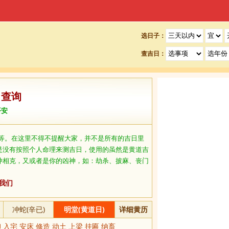
选日子：
查吉日：
日查询
平安
等。在这里不得不提醒大家，并不是所有的吉日里
是没有按照个人命理来测吉日，使用的虽然是黄道吉
冲相克，又或者是你的凶神，如：劫杀、披麻、丧门
我们
冲蛇(辛已)
明堂(黄道日)
详细黄历
 入宅 安床 修造 动土 上梁 挂匾 纳畜