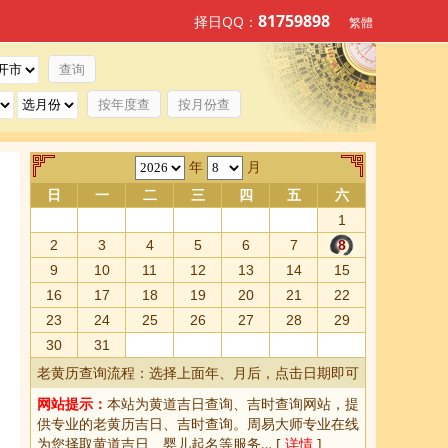
81759898
择日QQ：
繁體
按年度查
按月份查
年
月
日
一
二
三
四
五
六
1
2
3
4
5
6
7
8
9
10
11
12
13
14
15
16
17
18
19
20
21
22
23
24
25
26
27
28
29
30
31
老黄历查询流程：选择上面年、月后，点击日期即可
网站提示：
本站为
黄道吉日查询
、
吉时查询
网站，提
供专业的
老黄历吉日、吉时查询
。周易大师专业在线
为您择取
黄道吉日
、婴儿起名等服务… [
详情
]