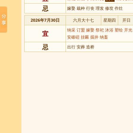
忌
嫁娶 栽种 行丧 理发 修坟 作灶
2026年7月30日
六月大十七
星期四
开日
纳采 订盟 嫁娶 祭祀 沐浴 塑绘 开光
宜
安碓磑 挂匾 掘井 纳畜
忌
出行 安葬 造桥