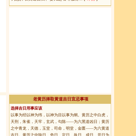
老黄历择取黄道吉日宜忌事项
选择吉日用事应该
以事为经以神为纬，以神为目以事为纲。黄历之中白虎，
天刑，朱雀，天牢，玄武，勾陈——为六黑道凶日；黄历
之中青龙，天德，玉堂，司命，明堂，金匮——为六黄道
吉日。黄历之中除日、危日、定日、执日、成日、开日为