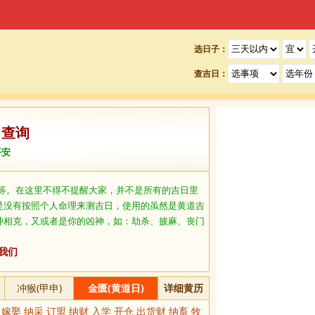
选日子：
查吉日：
日查询
平安
等。在这里不得不提醒大家，并不是所有的吉日里
是没有按照个人命理来测吉日，使用的虽然是黄道吉
冲相克，又或者是你的凶神，如：劫杀、披麻、丧门
我们
冲猴(甲申)
金匮(黄道日)
详细黄历
 嫁娶 纳采 订盟 纳财 入学 开仓 出货财 纳畜 牧