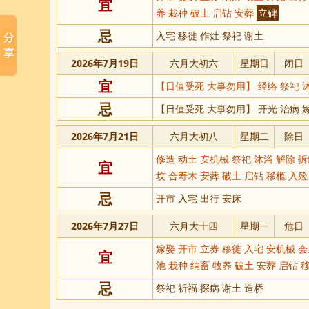
宜
养 栽种 破土 启钻 安葬
立碑
忌
入宅 移徙 作灶 祭祀 谢土
2026年7月19日
六月大初六
星期日
闭日
宜
【日值受死 大事勿用】 经络 祭祀 沐
忌
【日值受死 大事勿用】 开光 治病 嫁
2026年7月21日
六月大初八
星期二
除日
修造 动土 安机械 祭祀 沐浴 解除 拆
宜
坟 合寿木 安葬 破土 启钻 移柩 入
忌
开市 入宅 出行 安床
2026年7月27日
六月大十四
星期一
危日
嫁娶 开市 立券 移徙 入宅 安机械 会
宜
池 栽种 纳畜 牧养 破土 安葬 启钻 
忌
祭祀 祈福 探病 谢土 造桥