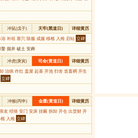
冲鼠(戊子)
天牢(黑道日)
详细黄历
浴 补垣 塞穴 除服 成服 移柩 入殓 启钻
立碑
娶 掘井 破土 安葬
冲虎(庚寅)
司命(黄道日)
详细黄历
卸 治病 作灶 盖屋 起基 开池 扫舍 造畜稠 开生
殓
立碑
冲猴(丙申)
金匮(黄道日)
详细黄历
亲友 经络 安门 安床 挂匾 拆卸 开仓 出货财 开
移柩 入殓
立碑