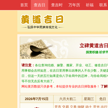
首页
查吉日
查吉时
万年历
祈福
联系
立碑黄道吉
捐资积德 祈求
请注意：
各位查询结婚、嫁娶、搬家、开业、动工、修造吉日
用事都会吉祥如意，在吉日里用事出凶事的人不在少数，关键
日，但这一天的五行如果是你八字命局中的忌神，与你命局相
等不但无吉反有大凶了。
网站黄历数据只供参考，本站提供专业的吉日择取服务！
了解
2026年7月15日
六月大初二
星期三
危日
开市 交易 立券 纳财 动土 开光 出行