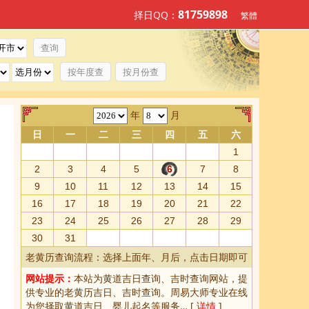
81759898
择日QQ：
繁體
按年度查
按月份查
年
月
日
一
二
三
四
五
六
1
2
3
4
5
6
7
8
9
10
11
12
13
14
15
16
17
18
19
20
21
22
23
24
25
26
27
28
29
30
31
老黄历查询流程：选择上面年、月后，点击日期即可
网站提示：
本站为
黄道吉日查询
、
吉时查询
网站，提
供专业的
老黄历吉日、吉时查询
。周易大师专业在线
为您择取
黄道吉日
、婴儿起名等服务… [
详情
]