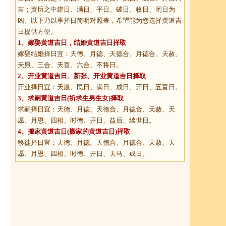
吉；黄历之中建日、满日、平日、破日、收日、闭日为
凶。以下乃以事择日简明对照表，希望能为您选择黄道吉
日提供方便。
1、
嫁娶黄道吉日
，结婚黄道吉日择取
嫁娶结婚择日宜：天德、月德、天德合、月德合、天赦、
天愿、三合、天喜、六合、不将日。
2、
开业黄道吉日
、新张、开业黄道吉日择取
开业择日宜：天愿、民日、满日、成日、开日、五富日。
3、
求嗣黄道吉日
(祈求生男生女)择取
求嗣择日宜：天德、月德、天德合、月德合、天赦、天
愿、月恩、四相、时德、开日、益后、续世日。
4、
搬家黄道吉日
(搬家的黄道吉日)择取
移徙择日宜：天德、月德、天德合、月德合、天赦、天
愿、月恩、四相、时德、开日、天马、成日。