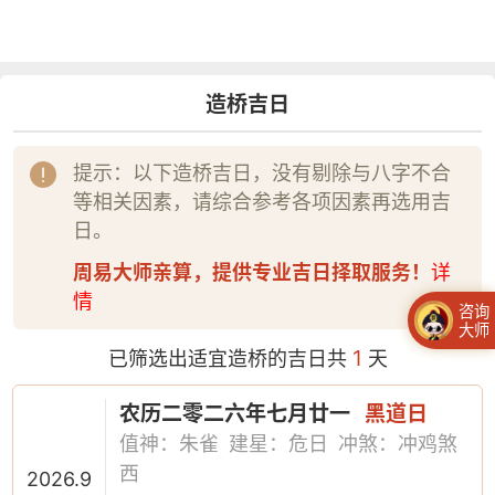
造桥吉日
提示：以下造桥吉日，没有剔除与八字不合
等相关因素，请综合参考各项因素再选用吉
日。
周易大师亲算，提供专业吉日择取服务！
详
情
咨询
大师
1
已筛选出适宜造桥的吉日共
天
农历二零二六年七月廿一
黑道日
值神：朱雀
建星：危日
冲煞：冲鸡煞
西
2026.9