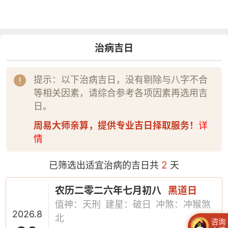
治病吉日
提示：以下治病吉日，没有剔除与八字不合
等相关因素，请综合参考各项因素再选用吉
日。
周易大师亲算，提供专业吉日择取服务！
详
情
2
已筛选出适宜治病的吉日共
天
农历二零二六年七月初八
黑道日
值神：天刑
建星：破日
冲煞：冲猴煞
2026.8
北
咨询