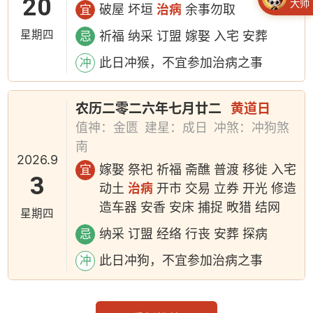
20
大师
破屋 坏垣
治病
余事勿取
宜
星期四
祈福 纳采 订盟 嫁娶 入宅 安葬
忌
此日冲猴，不宜参加治病之事
冲
农历二零二六年七月廿二
黄道日
值神：金匮
建星：成日
冲煞：冲狗煞
南
2026.9
嫁娶 祭祀 祈福 斋醮 普渡 移徙 入宅
宜
3
动土
治病
开市 交易 立券 开光 修造
造车器 安香 安床 捕捉 畋猎 结网
星期四
纳采 订盟 经络 行丧 安葬 探病
忌
此日冲狗，不宜参加治病之事
冲