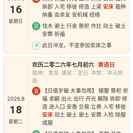
16
拆卸 入宅 移徙 修造 上梁
安床
栽种
纳畜 会亲友 安机械 经络
星期日
伐木 谢土 行丧 祭祀 作灶 动土 破土
忌
安葬 祈福
此日冲龙，不宜参加安床之事
冲
农历二零二六年七月初六
黄道日
值神：青龙
建星：定日
冲煞：冲马煞
南
【日值岁破 大事勿用】 嫁娶 祭祀 祈
宜
2026.8
福 求嗣 出火 出行 开光 解除 拆卸 修
18
造 进人口 安香 交易 立券 入宅 移徙
安床
动土 破土 谢土 安葬 入殓 除服
星期二
成服