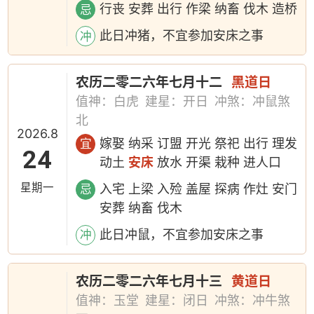
行丧 安葬 出行 作梁 纳畜 伐木 造桥
忌
此日冲猪，不宜参加安床之事
冲
农历二零二六年七月十二
黑道日
值神：白虎
建星：开日
冲煞：冲鼠煞
北
2026.8
嫁娶 纳采 订盟 开光 祭祀 出行 理发
宜
24
动土
安床
放水 开渠 栽种 进人口
星期一
入宅 上梁 入殓 盖屋 探病 作灶 安门
忌
安葬 纳畜 伐木
此日冲鼠，不宜参加安床之事
冲
农历二零二六年七月十三
黄道日
值神：玉堂
建星：闭日
冲煞：冲牛煞