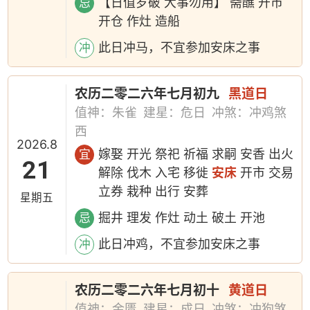
【日值岁破 大事勿用】 斋醮 开市
忌
开仓 作灶 造船
此日冲马，不宜参加安床之事
冲
农历二零二六年七月初九
黑道日
值神：朱雀
建星：危日
冲煞：冲鸡煞
西
2026.8
嫁娶 开光 祭祀 祈福 求嗣 安香 出火
宜
21
解除 伐木 入宅 移徙
安床
开市 交易
立券 栽种 出行 安葬
星期五
掘井 理发 作灶 动土 破土 开池
忌
此日冲鸡，不宜参加安床之事
冲
农历二零二六年七月初十
黄道日
值神：金匮
建星：成日
冲煞：冲狗煞