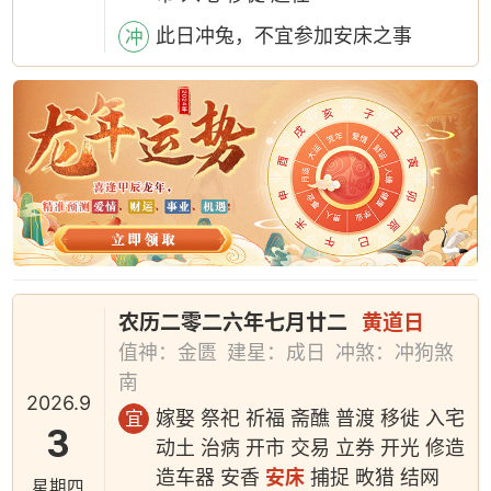
此日冲兔，不宜参加安床之事
冲
农历二零二六年七月廿二
黄道日
值神：金匮
建星：成日
冲煞：冲狗煞
南
2026.9
嫁娶 祭祀 祈福 斋醮 普渡 移徙 入宅
宜
3
动土 治病 开市 交易 立券 开光 修造
造车器 安香
安床
捕捉 畋猎 结网
星期四