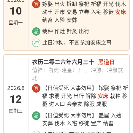
嫁娶 出火 拆卸 祭祀 祈福 开光 伐木
宜
10
动土 开市 交易 立券 入宅 移徙
安床
纳畜 入殓 安葬
星期一
栽种 作灶 针灸 出行
忌
此日冲狗，不宜参加安床之事
冲
农历二零二六年六月三十
黑道日
值神：白虎
建星：开日
冲煞：冲鼠煞
北
2026.8
【日值受死 大事勿用】 嫁娶 祭祀 祈
宜
12
福 求嗣 开光 出行 解除
安床
栽种 移
柩 进人口 会亲友 除服 成服
星期三
【日值受死 大事勿用】 盖屋 入殓
忌
安葬 伐木 入宅 移徙 置产 纳畜