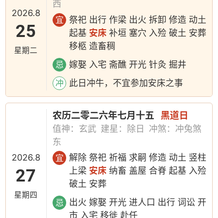
西
2026.8
祭祀 出行 作梁 出火 拆卸 修造 动土
宜
25
起基
安床
补垣 塞穴 入殓 破土 安葬
移柩 造畜稠
星期二
嫁娶 入宅 斋醮 开光 针灸 掘井
忌
此日冲牛，不宜参加安床之事
冲
农历二零二六年七月十五
黑道日
值神：玄武
建星：除日
冲煞：冲兔煞
东
2026.8
解除 祭祀 祈福 求嗣 修造 动土 竖柱
宜
27
上梁
安床
纳畜 盖屋 合脊 起基 入殓
破土 安葬
星期四
出火 嫁娶 开光 进人口 出行 词讼 开
忌
市 入宅 移徙 赴任