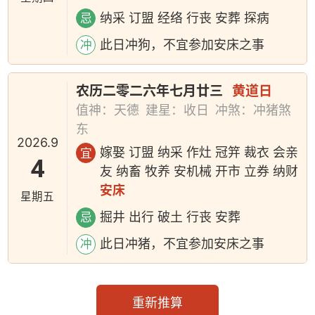
纳采 订盟 经络 行丧 安葬 探病
忌
此日冲狗，不宜参加安床之事
冲
农历二零二六年七月廿三
黄道日
值神：天德
建星：收日
冲煞：冲猪煞
东
2026.9
嫁娶 订盟 纳采 作灶 冠笄 裁衣 会亲
宜
4
友 纳畜 牧养 安机械 开市 立券 纳财
安床
星期五
掘井 出行 破土 行丧 安葬
忌
此日冲猪，不宜参加安床之事
冲
重新推算