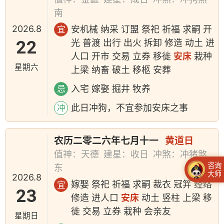
南
2026.8
安机械 纳采 订盟 祭祀 祈福 求嗣 开
宜
22
光 普渡 出行 出火 拆卸 修造 动土 进
人口 开市 交易 立券 移徙
安床
栽种
星期六
上梁 纳畜 破土 移柩 安葬
入宅 嫁娶 掘井 牧养
忌
此日冲狗，不宜参加安床之事
冲
农历二零二六年七月十一
黄道日
值神：天德
建星：收日
冲煞：冲猪煞
咨询
东
大师
2026.8
嫁娶 祭祀 祈福 求嗣 裁衣 冠笄 经络
宜
23
修造 进人口
安床
动土 竖柱 上梁 移
徙 交易 立券 栽种 会亲友
星期日