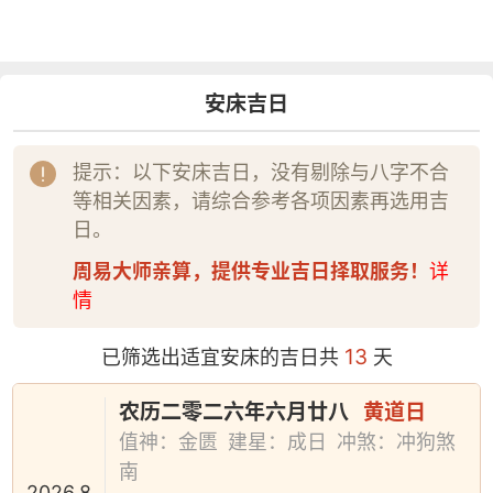
安床吉日
提示：以下安床吉日，没有剔除与八字不合
等相关因素，请综合参考各项因素再选用吉
日。
周易大师亲算，提供专业吉日择取服务！
详
情
13
已筛选出适宜安床的吉日共
天
农历二零二六年六月廿八
黄道日
值神：金匮
建星：成日
冲煞：冲狗煞
南
2026.8