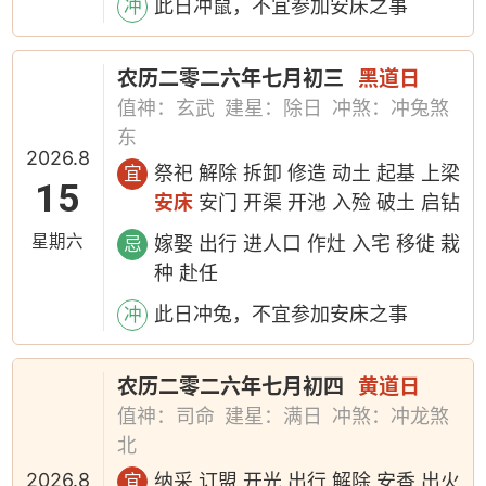
此日冲鼠，不宜参加安床之事
冲
农历二零二六年七月初三
黑道日
值神：玄武
建星：除日
冲煞：冲兔煞
东
2026.8
祭祀 解除 拆卸 修造 动土 起基 上梁
宜
15
安床
安门 开渠 开池 入殓 破土 启钻
星期六
嫁娶 出行 进人口 作灶 入宅 移徙 栽
忌
种 赴任
此日冲兔，不宜参加安床之事
冲
农历二零二六年七月初四
黄道日
值神：司命
建星：满日
冲煞：冲龙煞
北
2026.8
纳采 订盟 开光 出行 解除 安香 出火
宜