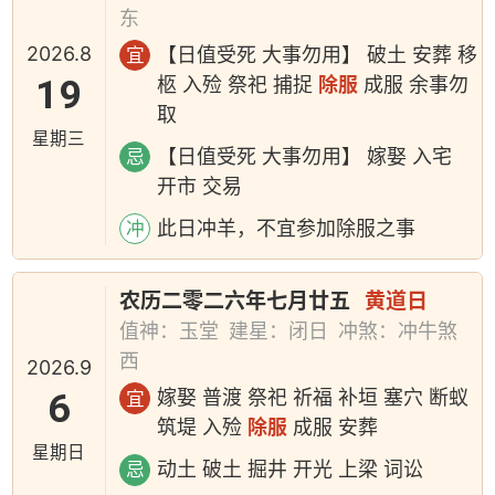
东
2026.8
【日值受死 大事勿用】 破土 安葬 移
宜
19
柩 入殓 祭祀 捕捉
除服
成服 余事勿
取
星期三
【日值受死 大事勿用】 嫁娶 入宅
忌
开市 交易
此日冲羊，不宜参加除服之事
冲
农历二零二六年七月廿五
黄道日
值神：玉堂
建星：闭日
冲煞：冲牛煞
西
2026.9
6
嫁娶 普渡 祭祀 祈福 补垣 塞穴 断蚁
宜
筑堤 入殓
除服
成服 安葬
星期日
动土 破土 掘井 开光 上梁 词讼
忌