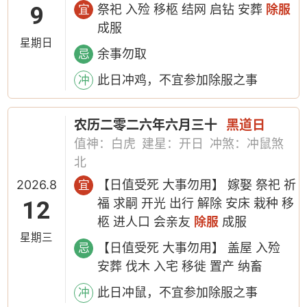
9
祭祀 入殓 移柩 结网 启钻 安葬
除服
宜
成服
星期日
余事勿取
忌
此日冲鸡，不宜参加除服之事
冲
农历二零二六年六月三十
黑道日
值神：白虎
建星：开日
冲煞：冲鼠煞
北
2026.8
【日值受死 大事勿用】 嫁娶 祭祀 祈
宜
12
福 求嗣 开光 出行 解除 安床 栽种 移
柩 进人口 会亲友
除服
成服
星期三
【日值受死 大事勿用】 盖屋 入殓
忌
安葬 伐木 入宅 移徙 置产 纳畜
此日冲鼠，不宜参加除服之事
冲