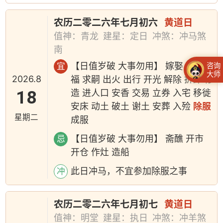
农历二零二六年七月初六
黄道日
值神：青龙
建星：定日
冲煞：冲马煞
南
【日值岁破 大事勿用】 嫁娶 祭祀 祈
咨询
宜
大师
2026.8
福 求嗣 出火 出行 开光 解除 拆卸 修
18
造 进人口 安香 交易 立券 入宅 移徙
安床 动土 破土 谢土 安葬 入殓
除服
星期二
成服
【日值岁破 大事勿用】 斋醮 开市
忌
开仓 作灶 造船
此日冲马，不宜参加除服之事
冲
农历二零二六年七月初七
黄道日
值神：明堂
建星：执日
冲煞：冲羊煞