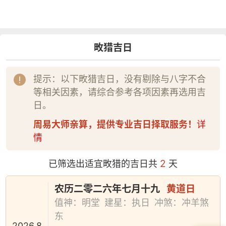
畋猎吉日
提示：以下畋猎吉日，没有剔除与八字不合
等相关因素，请综合参考各项因素再选用吉
日。
周易大师亲算，提供专业吉日择取服务！
详
情
2
已筛选出适宜畋猎的吉日共
天
农历二零二六年七月十九
黄道日
值神：明堂
建星：执日
冲煞：冲羊煞
东
2026.8