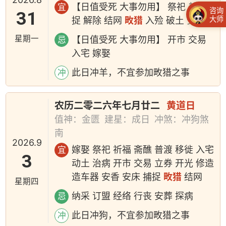
【日值受死 大事勿用】 祭祀 普渡 捕
宜
咨询
31
大师
捉 解除 结网
畋猎
入殓 破土 安葬
星期一
【日值受死 大事勿用】 开市 交易
忌
入宅 嫁娶
此日冲羊，不宜参加畋猎之事
冲
农历二零二六年七月廿二
黄道日
值神：金匮
建星：成日
冲煞：冲狗煞
南
2026.9
嫁娶 祭祀 祈福 斋醮 普渡 移徙 入宅
宜
3
动土 治病 开市 交易 立券 开光 修造
造车器 安香 安床 捕捉
畋猎
结网
星期四
纳采 订盟 经络 行丧 安葬 探病
忌
此日冲狗，不宜参加畋猎之事
冲