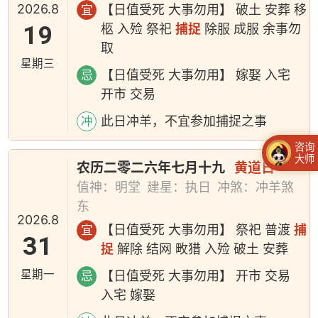
2026.8
【日值受死 大事勿用】 破土 安葬 移
宜
19
柩 入殓 祭祀
捕捉
除服 成服 余事勿
取
星期三
【日值受死 大事勿用】 嫁娶 入宅
忌
开市 交易
此日冲羊，不宜参加捕捉之事
冲
咨询
大师
农历二零二六年七月十九
黄道日
值神：明堂
建星：执日
冲煞：冲羊煞
东
2026.8
【日值受死 大事勿用】 祭祀 普渡
捕
宜
31
捉
解除 结网 畋猎 入殓 破土 安葬
星期一
【日值受死 大事勿用】 开市 交易
忌
入宅 嫁娶