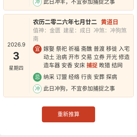
此日冲羊，不宜参加捕捉之事
冲
农历二零二六年七月廿二
黄道日
值神：金匮
建星：成日
冲煞：冲狗煞
南
2026.9
嫁娶 祭祀 祈福 斋醮 普渡 移徙 入宅
宜
3
动土 治病 开市 交易 立券 开光 修造
造车器 安香 安床
捕捉
畋猎 结网
星期四
纳采 订盟 经络 行丧 安葬 探病
忌
此日冲狗，不宜参加捕捉之事
冲
重新推算