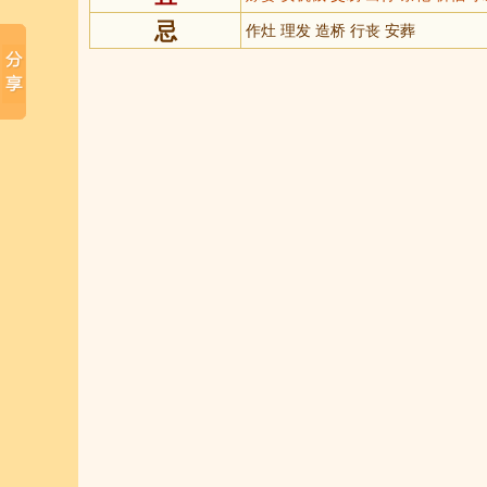
忌
作灶 理发 造桥 行丧 安葬