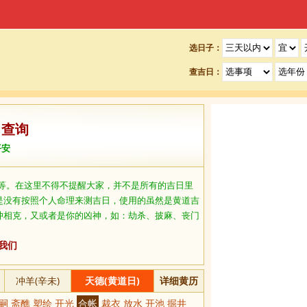
选日子：
查吉日：
日查询
平安
等。在这里不得不提醒大家，并不是所有的吉日里
是没有按照个人命理来测吉日，使用的虽然是黄道吉
冲相克，又或者是你的凶神，如：劫杀、披麻、丧门
我们
冲羊(辛未)
天德(黄道日)
详细黄历
求嗣 斋醮 塑绘 开光
合帐
裁衣 放水 开池 掘井