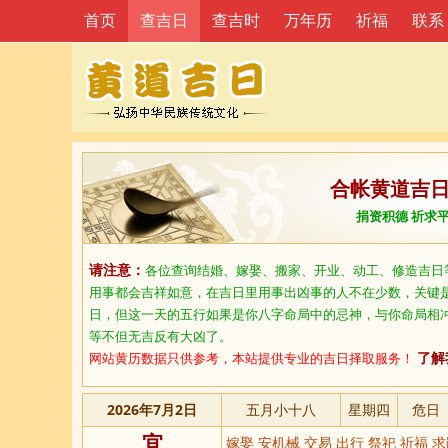
首页
查吉日
查吉时
万年历
祈福
联系
合帐黄道吉
捐资积德 祈求
请注意：
各位查询结婚、嫁娶、搬家、开业、动工、修造吉日
用事都会吉祥如意，在吉日里用事出凶事的人不在少数，关键
日，但这一天的五行如果是你八字命局中的忌神，与你命局相
等不但无吉反有大凶了。
网站黄历数据只供参考，本站提供专业的吉日择取服务！
了解
2026年7月2日
五月小十八
星期四
危日
宜
嫁娶 安机械 交易 出行 祭祀 祈福 