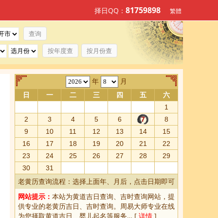
81759898
择日QQ：
繁體
按年度查
按月份查
年
月
日
一
二
三
四
五
六
1
2
3
4
5
6
7
8
9
10
11
12
13
14
15
16
17
18
19
20
21
22
23
24
25
26
27
28
29
30
31
老黄历查询流程：选择上面年、月后，点击日期即可
网站提示：
本站为
黄道吉日查询
、
吉时查询
网站，提
供专业的
老黄历吉日、吉时查询
。周易大师专业在线
为您择取
黄道吉日
、婴儿起名等服务… [
详情
]