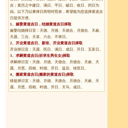
吉；黄历之中建日、满日、平日、破日、收日、闭日为
凶。以下乃以事择日简明对照表，希望能为您选择黄道吉
日提供方便。
1、
嫁娶黄道吉日
，结婚黄道吉日择取
嫁娶结婚择日宜：天德、月德、天德合、月德合、天赦、
天愿、三合、天喜、六合、不将日。
2、
开业黄道吉日
、新张、开业黄道吉日择取
开业择日宜：天愿、民日、满日、成日、开日、五富日。
3、
求嗣黄道吉日
(祈求生男生女)择取
求嗣择日宜：天德、月德、天德合、月德合、天赦、天
愿、月恩、四相、时德、开日、益后、续世日。
4、
搬家黄道吉日
(搬家的黄道吉日)择取
移徙择日宜：天德、月德、天德合、月德合、天赦、天
愿、月恩、四相、时德、开日、天马、成日。