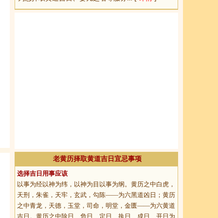
老黄历择取黄道吉日宜忌事项
选择吉日用事应该
以事为经以神为纬，以神为目以事为纲。黄历之中白虎，
天刑，朱雀，天牢，玄武，勾陈——为六黑道凶日；黄历
之中青龙，天德，玉堂，司命，明堂，金匮——为六黄道
吉日。黄历之中除日、危日、定日、执日、成日、开日为