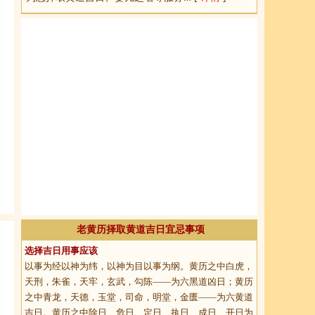
老黄历择取黄道吉日宜忌事项
选择吉日用事应该
以事为经以神为纬，以神为目以事为纲。黄历之中白虎，
天刑，朱雀，天牢，玄武，勾陈——为六黑道凶日；黄历
之中青龙，天德，玉堂，司命，明堂，金匮——为六黄道
吉日。黄历之中除日、危日、定日、执日、成日、开日为