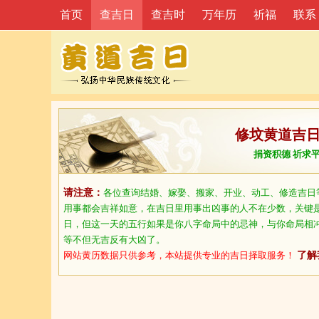
首页
查吉日
查吉时
万年历
祈福
联系
修坟黄道吉
捐资积德 祈求
请注意：
各位查询结婚、嫁娶、搬家、开业、动工、修造吉日
用事都会吉祥如意，在吉日里用事出凶事的人不在少数，关键
日，但这一天的五行如果是你八字命局中的忌神，与你命局相
等不但无吉反有大凶了。
网站黄历数据只供参考，本站提供专业的吉日择取服务！
了解