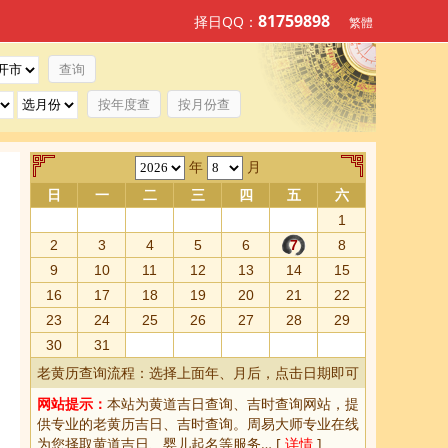
81759898
择日QQ：
繁體
按年度查
按月份查
年
月
日
一
二
三
四
五
六
1
2
3
4
5
6
7
8
9
10
11
12
13
14
15
16
17
18
19
20
21
22
23
24
25
26
27
28
29
30
31
老黄历查询流程：选择上面年、月后，点击日期即可
网站提示：
本站为
黄道吉日查询
、
吉时查询
网站，提
供专业的
老黄历吉日、吉时查询
。周易大师专业在线
为您择取
黄道吉日
、婴儿起名等服务… [
详情
]