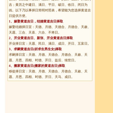
吉；黄历之中建日、满日、平日、破日、收日、闭日为
凶。以下乃以事择日简明对照表，希望能为您选择黄道吉
日提供方便。
1、
嫁娶黄道吉日
，结婚黄道吉日择取
嫁娶结婚择日宜：天德、月德、天德合、月德合、天赦、
天愿、三合、天喜、六合、不将日。
2、
开业黄道吉日
、新张、开业黄道吉日择取
开业择日宜：天愿、民日、满日、成日、开日、五富日。
3、
求嗣黄道吉日
(祈求生男生女)择取
求嗣择日宜：天德、月德、天德合、月德合、天赦、天
愿、月恩、四相、时德、开日、益后、续世日。
4、
搬家黄道吉日
(搬家的黄道吉日)择取
移徙择日宜：天德、月德、天德合、月德合、天赦、天
愿、月恩、四相、时德、开日、天马、成日。