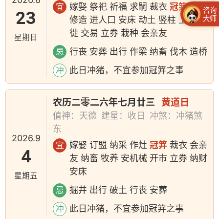
嫁娶 祭祀 祈福 求嗣 裁衣
冠笄
经络
宜
咨询
23
大师
修造 进人口 安床 动土 竖柱 上梁 移
徙 交易 立券 栽种 会亲友
星期日
行丧 安葬 出行 作梁 纳畜 伐木 造桥
忌
此日冲猪，不宜参加冠笄之事
冲
农历二零二六年七月廿三
黄道日
值神：天德
建星：收日
冲煞：冲猪煞
东
2026.9
嫁娶 订盟 纳采 作灶
冠笄
裁衣 会亲
宜
4
友 纳畜 牧养 安机械 开市 立券 纳财
安床
星期五
掘井 出行 破土 行丧 安葬
忌
此日冲猪，不宜参加冠笄之事
冲