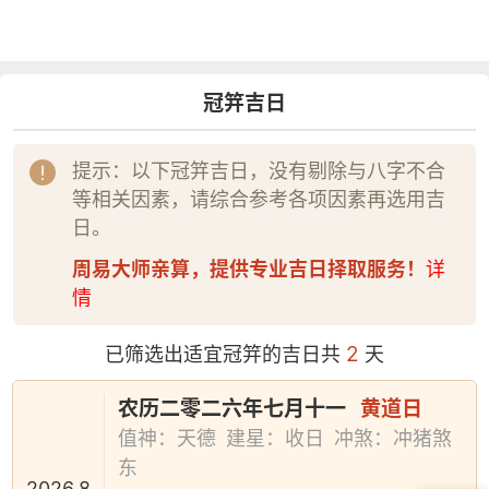
冠笄吉日
提示：以下冠笄吉日，没有剔除与八字不合
等相关因素，请综合参考各项因素再选用吉
日。
周易大师亲算，提供专业吉日择取服务！
详
情
2
已筛选出适宜冠笄的吉日共
天
农历二零二六年七月十一
黄道日
值神：天德
建星：收日
冲煞：冲猪煞
东
2026.8