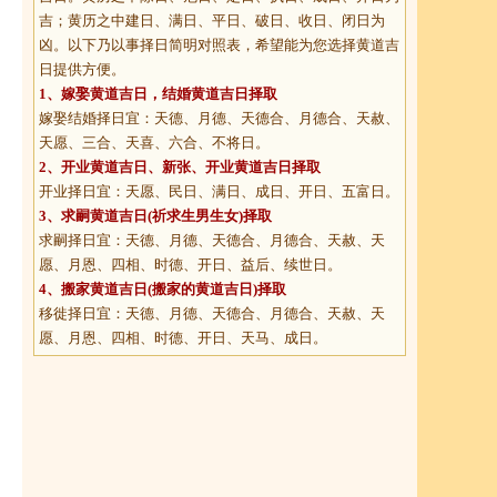
吉；黄历之中建日、满日、平日、破日、收日、闭日为
凶。以下乃以事择日简明对照表，希望能为您选择黄道吉
日提供方便。
1、
嫁娶黄道吉日
，结婚黄道吉日择取
嫁娶结婚择日宜：天德、月德、天德合、月德合、天赦、
天愿、三合、天喜、六合、不将日。
2、
开业黄道吉日
、新张、开业黄道吉日择取
开业择日宜：天愿、民日、满日、成日、开日、五富日。
3、
求嗣黄道吉日
(祈求生男生女)择取
求嗣择日宜：天德、月德、天德合、月德合、天赦、天
愿、月恩、四相、时德、开日、益后、续世日。
4、
搬家黄道吉日
(搬家的黄道吉日)择取
移徙择日宜：天德、月德、天德合、月德合、天赦、天
愿、月恩、四相、时德、开日、天马、成日。