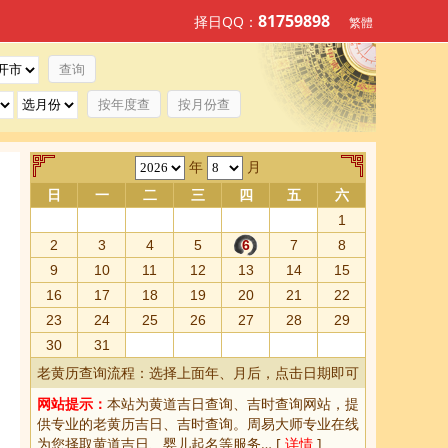
81759898
择日QQ：
繁體
按年度查
按月份查
年
月
日
一
二
三
四
五
六
1
2
3
4
5
6
7
8
9
10
11
12
13
14
15
16
17
18
19
20
21
22
23
24
25
26
27
28
29
30
31
老黄历查询流程：选择上面年、月后，点击日期即可
网站提示：
本站为
黄道吉日查询
、
吉时查询
网站，提
供专业的
老黄历吉日、吉时查询
。周易大师专业在线
为您择取
黄道吉日
、婴儿起名等服务… [
详情
]