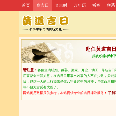
首页
查吉日
查吉时
万年历
祈福
联系
赴任黄道吉
捐资积德 祈求
请注意：
各位查询结婚、嫁娶、搬家、开业、动工、修造吉日
用事都会吉祥如意，在吉日里用事出凶事的人不在少数，关键
日，但这一天的五行如果是你八字命局中的忌神，与你命局相
等不但无吉反有大凶了。
网站黄历数据只供参考，本站提供专业的吉日择取服务！
了解