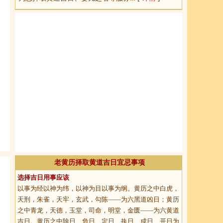
老黄历择取黄道吉日宜忌事项
选择吉日用事应该
以事为经以神为纬，以神为目以事为纲。黄历之中白虎，
天刑，朱雀，天牢，玄武，勾陈——为六黑道凶日；黄历
之中青龙，天德，玉堂，司命，明堂，金匮——为六黄道
吉日。黄历之中除日、危日、定日、执日、成日、开日为