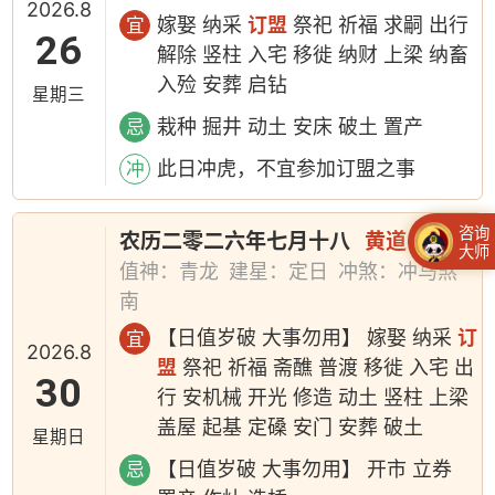
2026.8
嫁娶 纳采
订盟
祭祀 祈福 求嗣 出行
宜
26
解除 竖柱 入宅 移徙 纳财 上梁 纳畜
入殓 安葬 启钻
星期三
栽种 掘井 动土 安床 破土 置产
忌
此日冲虎，不宜参加订盟之事
冲
咨询
农历二零二六年七月十八
黄道日
大师
值神：青龙
建星：定日
冲煞：冲马煞
南
【日值岁破 大事勿用】 嫁娶 纳采
订
宜
2026.8
盟
祭祀 祈福 斋醮 普渡 移徙 入宅 出
30
行 安机械 开光 修造 动土 竖柱 上梁
盖屋 起基 定磉 安门 安葬 破土
星期日
【日值岁破 大事勿用】 开市 立券
忌