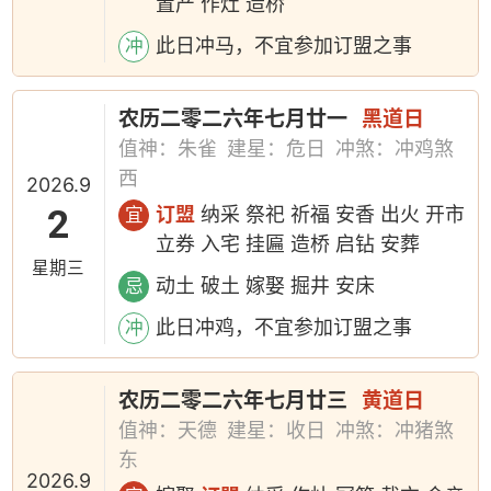
置产 作灶 造桥
此日冲马，不宜参加订盟之事
冲
农历二零二六年七月廿一
黑道日
值神：朱雀
建星：危日
冲煞：冲鸡煞
西
2026.9
2
订盟
纳采 祭祀 祈福 安香 出火 开市
宜
立券 入宅 挂匾 造桥 启钻 安葬
星期三
动土 破土 嫁娶 掘井 安床
忌
此日冲鸡，不宜参加订盟之事
冲
农历二零二六年七月廿三
黄道日
值神：天德
建星：收日
冲煞：冲猪煞
东
2026.9