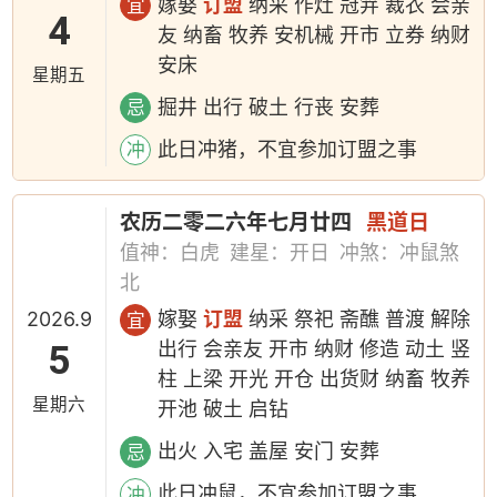
嫁娶
订盟
纳采 作灶 冠笄 裁衣 会亲
宜
4
友 纳畜 牧养 安机械 开市 立券 纳财
安床
星期五
掘井 出行 破土 行丧 安葬
忌
此日冲猪，不宜参加订盟之事
冲
农历二零二六年七月廿四
黑道日
值神：白虎
建星：开日
冲煞：冲鼠煞
北
2026.9
嫁娶
订盟
纳采 祭祀 斋醮 普渡 解除
宜
5
出行 会亲友 开市 纳财 修造 动土 竖
柱 上梁 开光 开仓 出货财 纳畜 牧养
星期六
开池 破土 启钻
出火 入宅 盖屋 安门 安葬
忌
此日冲鼠，不宜参加订盟之事
冲