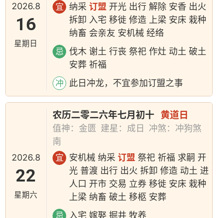
2026.8
纳采
订盟
开光 出行 解除 安香 出火
宜
16
拆卸 入宅 移徙 修造 上梁 安床 栽种
纳畜 会亲友 安机械 经络
星期日
伐木 谢土 行丧 祭祀 作灶 动土 破土
忌
安葬 祈福
此日冲龙，不宜参加订盟之事
冲
农历二零二六年七月初十
黄道日
值神：金匮
建星：成日
冲煞：冲狗煞
南
2026.8
安机械 纳采
订盟
祭祀 祈福 求嗣 开
宜
22
光 普渡 出行 出火 拆卸 修造 动土 进
人口 开市 交易 立券 移徙 安床 栽种
星期六
上梁 纳畜 破土 移柩 安葬
入宅 嫁娶 掘井 牧养
忌