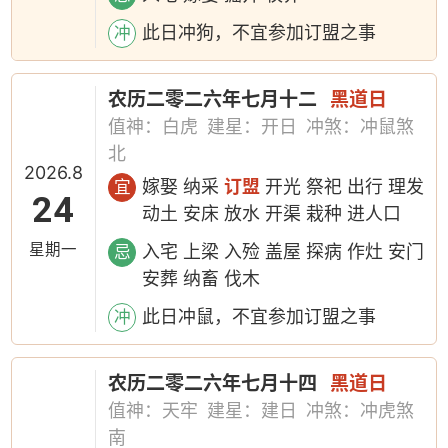
此日冲狗，不宜参加订盟之事
冲
农历二零二六年七月十二
黑道日
值神：白虎
建星：开日
冲煞：冲鼠煞
北
2026.8
嫁娶 纳采
订盟
开光 祭祀 出行 理发
宜
24
动土 安床 放水 开渠 栽种 进人口
星期一
入宅 上梁 入殓 盖屋 探病 作灶 安门
忌
安葬 纳畜 伐木
此日冲鼠，不宜参加订盟之事
冲
农历二零二六年七月十四
黑道日
值神：天牢
建星：建日
冲煞：冲虎煞
南