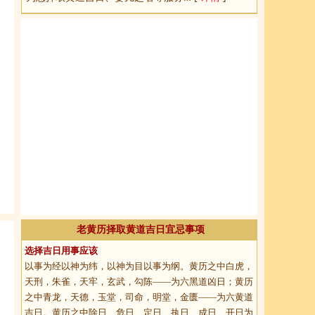
老黄历择取黄道吉日宜忌事项
选择吉日用事应该
以事为经以神为纬，以神为目以事为纲。黄历之中白虎，
天刑，朱雀，天牢，玄武，勾陈——为六黑道凶日；黄历
之中青龙，天德，玉堂，司命，明堂，金匮——为六黄道
吉日。黄历之中除日、危日、定日、执日、成日、开日为