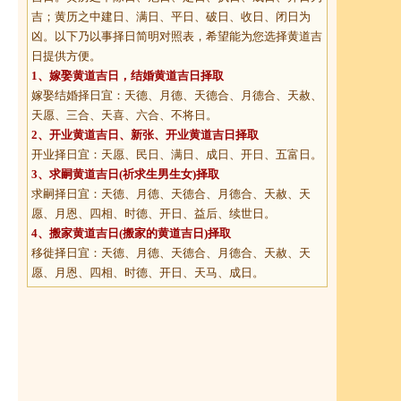
吉；黄历之中建日、满日、平日、破日、收日、闭日为
凶。以下乃以事择日简明对照表，希望能为您选择黄道吉
日提供方便。
1、
嫁娶黄道吉日
，结婚黄道吉日择取
嫁娶结婚择日宜：天德、月德、天德合、月德合、天赦、
天愿、三合、天喜、六合、不将日。
2、
开业黄道吉日
、新张、开业黄道吉日择取
开业择日宜：天愿、民日、满日、成日、开日、五富日。
3、
求嗣黄道吉日
(祈求生男生女)择取
求嗣择日宜：天德、月德、天德合、月德合、天赦、天
愿、月恩、四相、时德、开日、益后、续世日。
4、
搬家黄道吉日
(搬家的黄道吉日)择取
移徙择日宜：天德、月德、天德合、月德合、天赦、天
愿、月恩、四相、时德、开日、天马、成日。