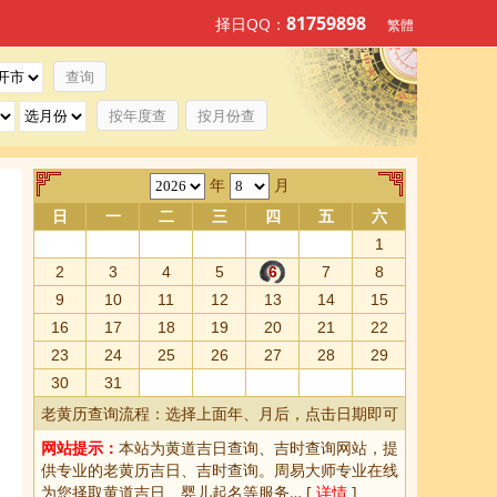
81759898
择日QQ：
繁體
按年度查
按月份查
年
月
日
一
二
三
四
五
六
1
2
3
4
5
6
7
8
9
10
11
12
13
14
15
16
17
18
19
20
21
22
23
24
25
26
27
28
29
30
31
老黄历查询流程：选择上面年、月后，点击日期即可
网站提示：
本站为
黄道吉日查询
、
吉时查询
网站，提
供专业的
老黄历吉日、吉时查询
。周易大师专业在线
为您择取
黄道吉日
、婴儿起名等服务… [
详情
]