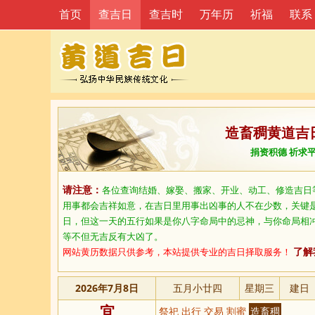
首页
查吉日
查吉时
万年历
祈福
联系
造畜稠黄道吉
捐资积德 祈求
请注意：
各位查询结婚、嫁娶、搬家、开业、动工、修造吉日
用事都会吉祥如意，在吉日里用事出凶事的人不在少数，关键
日，但这一天的五行如果是你八字命局中的忌神，与你命局相
等不但无吉反有大凶了。
网站黄历数据只供参考，本站提供专业的吉日择取服务！
了解
2026年7月8日
五月小廿四
星期三
建日
宜
祭祀 出行 交易 割蜜
造畜稠