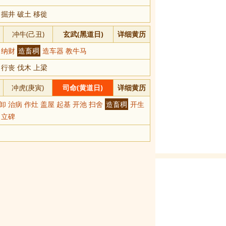
 掘井 破土 移徙
冲牛(己丑)
玄武(黑道日)
详细黄历
刻 纳财
造畜稠
造车器 教牛马
 行丧 伐木 上梁
冲虎(庚寅)
司命(黄道日)
详细黄历
卸 治病 作灶 盖屋 起基 开池 扫舍
造畜稠
开生
 立碑