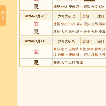
忌
嫁娶 作灶 安葬 动土 词讼 作梁 伐木
2026年7月20日
六月大初七
星期一
建日
宜
嫁娶 祭祀 出行 裁衣 冠笄 交易 雕
忌
移徙 入宅 栽种 动土 破土 作灶 安葬
2026年7月21日
六月大初八
星期二
除日
修造 动土 安机械 祭祀 沐浴 解除 拆
宜
坟 合寿木 安葬 破土 启钻 移柩 入殓
忌
开市 入宅 出行 安床