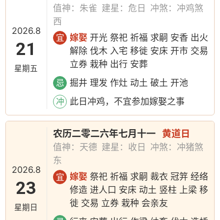
值神：朱雀
建星：危日
冲煞：冲鸡煞
西
2026.8
嫁娶
开光 祭祀 祈福 求嗣 安香 出火
宜
21
解除 伐木 入宅 移徙 安床 开市 交易
立券 栽种 出行 安葬
星期五
掘井 理发 作灶 动土 破土 开池
忌
此日冲鸡，不宜参加嫁娶之事
冲
农历二零二六年七月十一
黄道日
值神：天德
建星：收日
冲煞：冲猪煞
东
2026.8
嫁娶
祭祀 祈福 求嗣 裁衣 冠笄 经络
宜
23
修造 进人口 安床 动土 竖柱 上梁 移
徙 交易 立券 栽种 会亲友
星期日