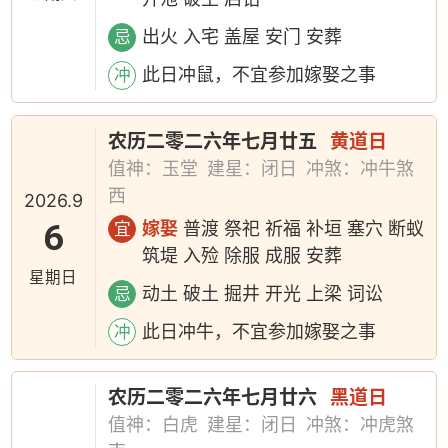
出火 入宅 盖屋 安门 安葬
忌
此日冲鼠，不宜参加嫁娶之事
冲
农历二零二六年七月廿五
黄道日
值神：玉堂
建星：闭日
冲煞：冲牛煞
西
2026.9
6
嫁娶
普渡 祭祀 祈福 补垣 塞穴 断蚁
宜
筑堤 入殓 除服 成服 安葬
星期日
动土 破土 掘井 开光 上梁 词讼
忌
此日冲牛，不宜参加嫁娶之事
冲
农历二零二六年七月廿六
黑道日
值神：白虎
建星：闭日
冲煞：冲虎煞