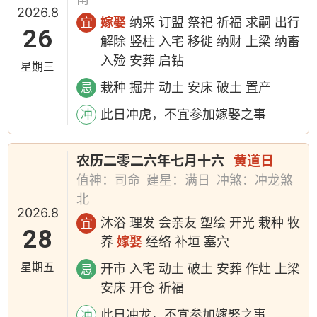
2026.8
嫁娶
纳采 订盟 祭祀 祈福 求嗣 出行
宜
26
解除 竖柱 入宅 移徙 纳财 上梁 纳畜
入殓 安葬 启钻
星期三
栽种 掘井 动土 安床 破土 置产
忌
此日冲虎，不宜参加嫁娶之事
冲
农历二零二六年七月十六
黄道日
值神：司命
建星：满日
冲煞：冲龙煞
北
2026.8
沐浴 理发 会亲友 塑绘 开光 栽种 牧
宜
28
养
嫁娶
经络 补垣 塞穴
星期五
开市 入宅 动土 破土 安葬 作灶 上梁
忌
安床 开仓 祈福
此日冲龙，不宜参加嫁娶之事
冲