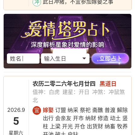
此日冲猪，不宜参加嫁娶之事
冲
农历二零二六年七月廿四
黑道日
值神：白虎
建星：开日
冲煞：冲鼠煞
北
2026.9
嫁娶
订盟 纳采 祭祀 斋醮 普渡 解除
宜
5
出行 会亲友 开市 纳财 修造 动土 竖
柱 上梁 开光 开仓 出货财 纳畜 牧养
星期六
开池 破土 启钻