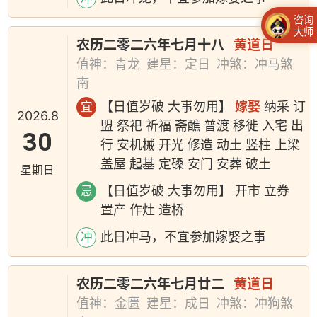
咨询
大师
农历二零二六年七月十八
黄道日
值神：青龙
建星：定日
冲煞：冲马煞
南
【日值岁破 大事勿用】
嫁娶
纳采 订
宜
2026.8
盟 祭祀 祈福 斋醮 普渡 移徙 入宅 出
30
行 安机械 开光 修造 动土 竖柱 上梁
盖屋 起基 定磉 安门 安葬 破土
星期日
【日值岁破 大事勿用】 开市 立券
忌
置产 作灶 造桥
此日冲马，不宜参加嫁娶之事
冲
农历二零二六年七月廿二
黄道日
值神：金匮
建星：成日
冲煞：冲狗煞