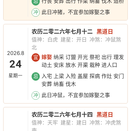
行丧 安葬 出行 作梁 纳畜 伐木 造桥
忌
此日冲猪，不宜参加嫁娶之事
冲
农历二零二六年七月十二
黑道日
值神：白虎
建星：开日
冲煞：冲鼠煞
北
2026.8
嫁娶
纳采 订盟 开光 祭祀 出行 理发
宜
24
动土 安床 放水 开渠 栽种 进人口
星期一
入宅 上梁 入殓 盖屋 探病 作灶 安门
忌
安葬 纳畜 伐木
此日冲鼠，不宜参加嫁娶之事
冲
农历二零二六年七月十四
黑道日
值神：天牢
建星：建日
冲煞：冲虎煞
南