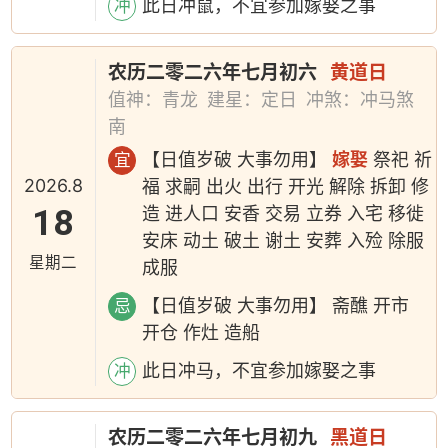
此日冲鼠，不宜参加嫁娶之事
冲
农历二零二六年七月初六
黄道日
值神：青龙
建星：定日
冲煞：冲马煞
南
【日值岁破 大事勿用】
嫁娶
祭祀 祈
宜
2026.8
福 求嗣 出火 出行 开光 解除 拆卸 修
18
造 进人口 安香 交易 立券 入宅 移徙
安床 动土 破土 谢土 安葬 入殓 除服
星期二
成服
【日值岁破 大事勿用】 斋醮 开市
忌
开仓 作灶 造船
此日冲马，不宜参加嫁娶之事
冲
农历二零二六年七月初九
黑道日