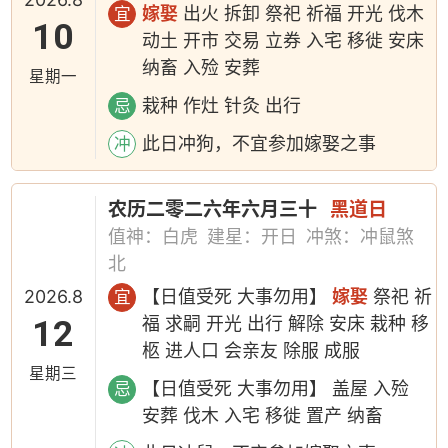
嫁娶
出火 拆卸 祭祀 祈福 开光 伐木
宜
10
动土 开市 交易 立券 入宅 移徙 安床
纳畜 入殓 安葬
星期一
栽种 作灶 针灸 出行
忌
此日冲狗，不宜参加嫁娶之事
冲
农历二零二六年六月三十
黑道日
值神：白虎
建星：开日
冲煞：冲鼠煞
北
2026.8
【日值受死 大事勿用】
嫁娶
祭祀 祈
宜
12
福 求嗣 开光 出行 解除 安床 栽种 移
柩 进人口 会亲友 除服 成服
星期三
【日值受死 大事勿用】 盖屋 入殓
忌
安葬 伐木 入宅 移徙 置产 纳畜