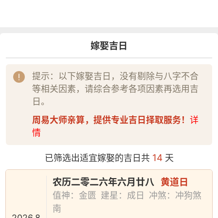
嫁娶吉日
提示：以下嫁娶吉日，没有剔除与八字不合
等相关因素，请综合参考各项因素再选用吉
日。
周易大师亲算，提供专业吉日择取服务！
详
情
14
已筛选出适宜嫁娶的吉日共
天
农历二零二六年六月廿八
黄道日
值神：金匮
建星：成日
冲煞：冲狗煞
南
2026.8