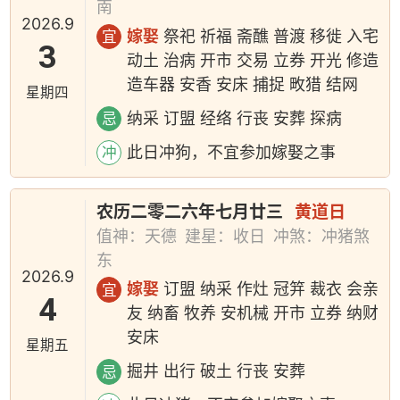
南
2026.9
嫁娶
祭祀 祈福 斋醮 普渡 移徙 入宅
宜
3
动土 治病 开市 交易 立券 开光 修造
造车器 安香 安床 捕捉 畋猎 结网
星期四
纳采 订盟 经络 行丧 安葬 探病
忌
此日冲狗，不宜参加嫁娶之事
冲
农历二零二六年七月廿三
黄道日
值神：天德
建星：收日
冲煞：冲猪煞
东
2026.9
嫁娶
订盟 纳采 作灶 冠笄 裁衣 会亲
宜
4
友 纳畜 牧养 安机械 开市 立券 纳财
安床
星期五
掘井 出行 破土 行丧 安葬
忌