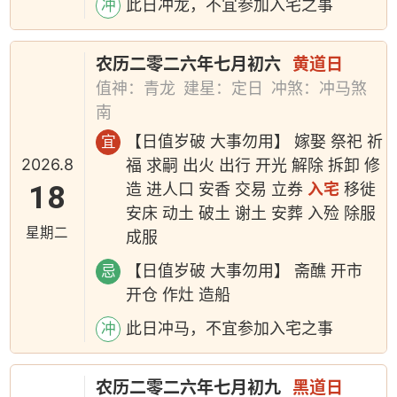
此日冲龙，不宜参加入宅之事
冲
农历二零二六年七月初六
黄道日
值神：青龙
建星：定日
冲煞：冲马煞
南
【日值岁破 大事勿用】 嫁娶 祭祀 祈
宜
2026.8
福 求嗣 出火 出行 开光 解除 拆卸 修
18
造 进人口 安香 交易 立券
入宅
移徙
安床 动土 破土 谢土 安葬 入殓 除服
星期二
成服
【日值岁破 大事勿用】 斋醮 开市
忌
开仓 作灶 造船
此日冲马，不宜参加入宅之事
冲
农历二零二六年七月初九
黑道日