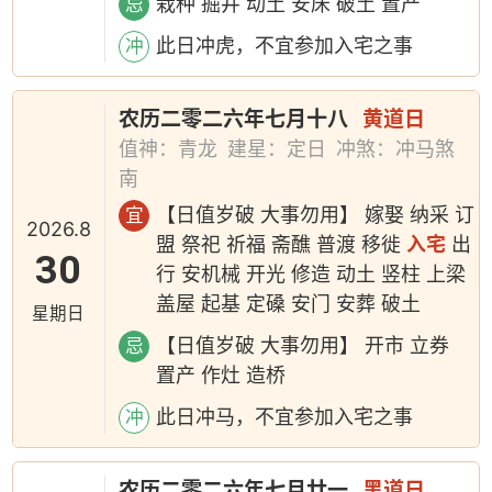
栽种 掘井 动土 安床 破土 置产
忌
此日冲虎，不宜参加入宅之事
冲
农历二零二六年七月十八
黄道日
值神：青龙
建星：定日
冲煞：冲马煞
南
【日值岁破 大事勿用】 嫁娶 纳采 订
宜
2026.8
盟 祭祀 祈福 斋醮 普渡 移徙
入宅
出
30
行 安机械 开光 修造 动土 竖柱 上梁
盖屋 起基 定磉 安门 安葬 破土
星期日
【日值岁破 大事勿用】 开市 立券
忌
置产 作灶 造桥
此日冲马，不宜参加入宅之事
冲
农历二零二六年七月廿一
黑道日