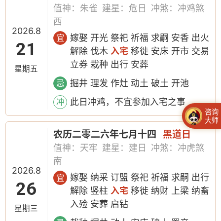
值神：朱雀
建星：危日
冲煞：冲鸡煞
西
2026.8
嫁娶 开光 祭祀 祈福 求嗣 安香 出火
宜
21
解除 伐木
入宅
移徙 安床 开市 交易
立券 栽种 出行 安葬
星期五
掘井 理发 作灶 动土 破土 开池
忌
此日冲鸡，不宜参加入宅之事
冲
咨询
大师
农历二零二六年七月十四
黑道日
值神：天牢
建星：建日
冲煞：冲虎煞
南
2026.8
嫁娶 纳采 订盟 祭祀 祈福 求嗣 出行
宜
26
解除 竖柱
入宅
移徙 纳财 上梁 纳畜
入殓 安葬 启钻
星期三