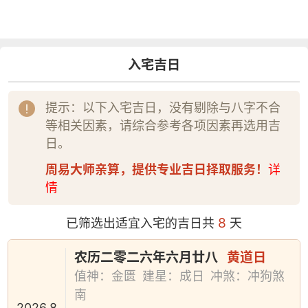
入宅吉日
提示：以下入宅吉日，没有剔除与八字不合
等相关因素，请综合参考各项因素再选用吉
日。
周易大师亲算，提供专业吉日择取服务！
详
情
8
已筛选出适宜入宅的吉日共
天
农历二零二六年六月廿八
黄道日
值神：金匮
建星：成日
冲煞：冲狗煞
南
2026.8