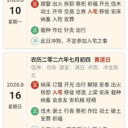
嫁娶 出火 拆卸 祭祀 祈福 开光 伐木
宜
10
动土 开市 交易 立券
入宅
移徙 安床
纳畜 入殓 安葬
星期一
栽种 作灶 针灸 出行
忌
此日冲狗，不宜参加入宅之事
冲
农历二零二六年七月初四
黄道日
值神：司命
建星：满日
冲煞：冲龙煞
北
2026.8
纳采 订盟 开光 出行 解除 安香 出火
宜
16
拆卸
入宅
移徙 修造 上梁 安床 栽种
纳畜 会亲友 安机械 经络
星期日
伐木 谢土 行丧 祭祀 作灶 动土 破土
忌
安葬 祈福