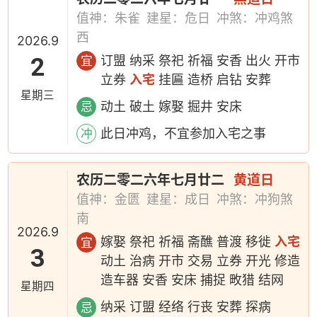
值神：朱雀
建星：危日
冲煞：冲鸡煞
西
2026.9
2
订盟 纳采 祭祀 祈福 安香 出火 开市
宜
立券
入宅
挂匾 造桥 启钻 安葬
星期三
动土 破土 嫁娶 掘井 安床
忌
此日冲鸡，不宜参加入宅之事
冲
农历二零二六年七月廿二
黄道日
值神：金匮
建星：成日
冲煞：冲狗煞
南
2026.9
嫁娶 祭祀 祈福 斋醮 普渡 移徙
入宅
宜
3
动土 治病 开市 交易 立券 开光 修造
造车器 安香 安床 捕捉 畋猎 结网
星期四
纳采 订盟 经络 行丧 安葬 探病
忌