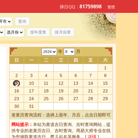
81759898
择日QQ：
繁體
按年度查
按月份查
年
月
日
一
二
三
四
五
六
1
2
3
4
5
6
7
8
9
10
11
12
13
14
15
16
17
18
19
20
21
22
23
24
25
26
27
28
29
30
31
老黄历查询流程：选择上面年、月后，点击日期即可
网站提示：
本站为
黄道吉日查询
、
吉时查询
网站，提
供专业的
老黄历吉日、吉时查询
。周易大师专业在线
为您择取
黄道吉日
、婴儿起名等服务… [
详情
]