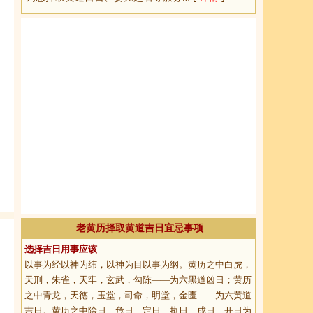
老黄历择取黄道吉日宜忌事项
选择吉日用事应该
以事为经以神为纬，以神为目以事为纲。黄历之中白虎，
天刑，朱雀，天牢，玄武，勾陈——为六黑道凶日；黄历
之中青龙，天德，玉堂，司命，明堂，金匮——为六黄道
吉日。黄历之中除日、危日、定日、执日、成日、开日为