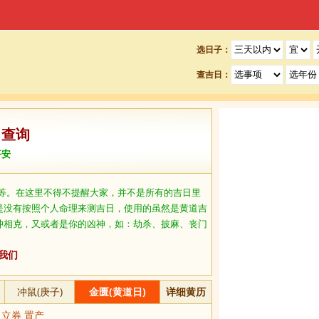
选日子：
查吉日：
日查询
平安
等。在这里不得不提醒大家，并不是所有的吉日里
是没有按照个人命理来测吉日，使用的虽然是黄道吉
冲相克，又或者是你的凶神，如：劫杀、披麻、丧门
我们
冲鼠(庚子)
金匮(黄道日)
详细黄历
 立券 置产