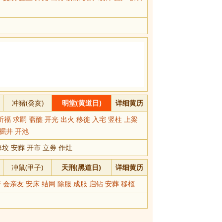
冲猪(癸亥)
明堂(黄道日)
详细黄历
祈福 求嗣 斋醮 开光 出火 移徙 入宅 竖柱 上梁
 掘井 开池
坟 安葬 开市 立券 作灶
冲鼠(甲子)
天刑(黑道日)
详细黄历
 会亲友 安床 结网 除服 成服 启钻 安葬 移柩