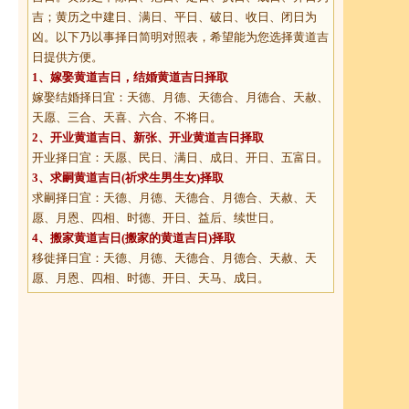
吉；黄历之中建日、满日、平日、破日、收日、闭日为
凶。以下乃以事择日简明对照表，希望能为您选择黄道吉
日提供方便。
1、
嫁娶黄道吉日
，结婚黄道吉日择取
嫁娶结婚择日宜：天德、月德、天德合、月德合、天赦、
天愿、三合、天喜、六合、不将日。
2、
开业黄道吉日
、新张、开业黄道吉日择取
开业择日宜：天愿、民日、满日、成日、开日、五富日。
3、
求嗣黄道吉日
(祈求生男生女)择取
求嗣择日宜：天德、月德、天德合、月德合、天赦、天
愿、月恩、四相、时德、开日、益后、续世日。
4、
搬家黄道吉日
(搬家的黄道吉日)择取
移徙择日宜：天德、月德、天德合、月德合、天赦、天
愿、月恩、四相、时德、开日、天马、成日。