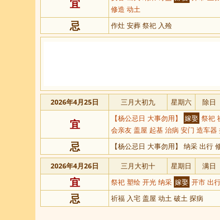
宜
修造 动土
忌
作灶 安葬 祭祀 入殓
2026年4月25日
三月大初九
星期六
除日
【杨公忌日 大事勿用】
嫁娶
祭祀 
宜
会亲友 盖屋 起基 治病 安门 造车器
忌
【杨公忌日 大事勿用】 纳采 出行 修
2026年4月26日
三月大初十
星期日
满日
宜
祭祀 塑绘 开光 纳采
嫁娶
开市 出行
忌
祈福 入宅 盖屋 动土 破土 探病