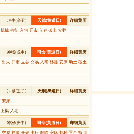
冲牛(辛丑)
天德(黄道日)
详细黄历
机械 移徙 入宅 开市 立券 破土 安葬
冲猴(戊申)
司命(黄道日)
详细黄历
 出火 开市 立券 交易 入宅 移徙 安床 动土 破土
冲鼠(壬子)
天刑(黑道日)
详细黄历
 安床
 上梁 入宅
冲猴(庚申)
司命(黄道日)
详细黄历
 交易 挂匾 开光 出行 解除 安床 栽种 置产 拆卸