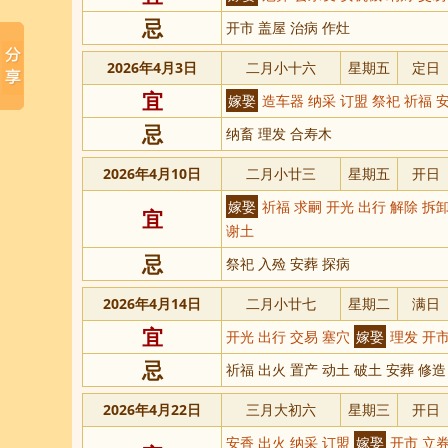
忌
开市 盖屋 治病 作灶
2026年4月3日
二月小十六
星期五
定日
宜
嫁娶
造车器 纳采 订盟 祭祀 祈福 安
忌
纳畜 理发 合寿木
2026年4月10日
二月小廿三
星期五
开日
嫁娶
祈福 求嗣 开光 出行 解除 拆卸
宜
谢土
忌
祭祀 入殓 安葬 探病
2026年4月14日
二月小廿七
星期二
满日
宜
开光 出行 交易 塞穴
嫁娶
理发 开市
忌
祈福 出火 置产 动土 破土 安葬 修造
2026年4月22日
三月大初六
星期三
开日
安香 出火 纳采 订盟
嫁娶
开市 立券