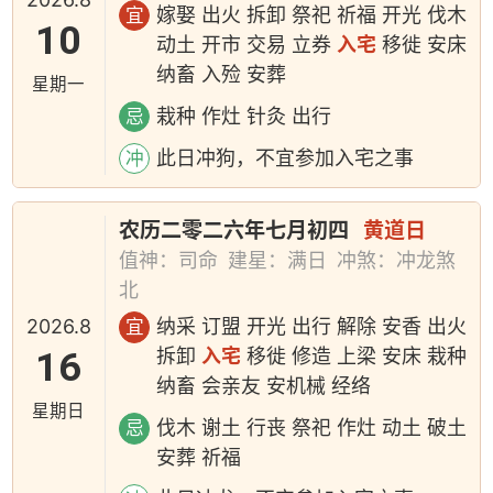
嫁娶 出火 拆卸 祭祀 祈福 开光 伐木
宜
10
动土 开市 交易 立券
入宅
移徙 安床
纳畜 入殓 安葬
星期一
栽种 作灶 针灸 出行
忌
此日冲狗，不宜参加入宅之事
冲
农历二零二六年七月初四
黄道日
值神：司命
建星：满日
冲煞：冲龙煞
北
2026.8
纳采 订盟 开光 出行 解除 安香 出火
宜
16
拆卸
入宅
移徙 修造 上梁 安床 栽种
纳畜 会亲友 安机械 经络
星期日
伐木 谢土 行丧 祭祀 作灶 动土 破土
忌
安葬 祈福