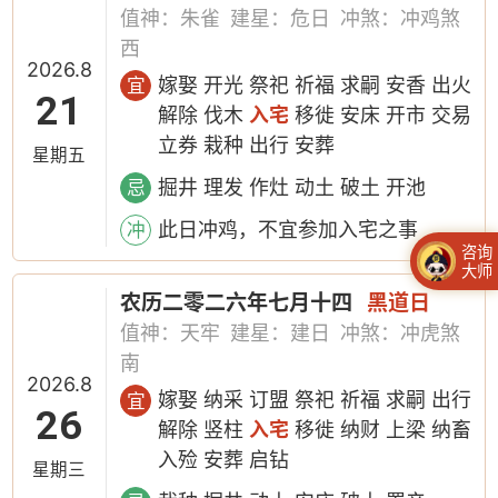
值神：朱雀
建星：危日
冲煞：冲鸡煞
西
2026.8
嫁娶 开光 祭祀 祈福 求嗣 安香 出火
宜
21
解除 伐木
入宅
移徙 安床 开市 交易
立券 栽种 出行 安葬
星期五
掘井 理发 作灶 动土 破土 开池
忌
此日冲鸡，不宜参加入宅之事
冲
咨询
大师
农历二零二六年七月十四
黑道日
值神：天牢
建星：建日
冲煞：冲虎煞
南
2026.8
嫁娶 纳采 订盟 祭祀 祈福 求嗣 出行
宜
26
解除 竖柱
入宅
移徙 纳财 上梁 纳畜
入殓 安葬 启钻
星期三