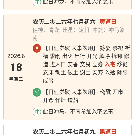
此日冲龙，不宜参加入宅之事
冲
农历二零二六年七月初六
黄道日
值神：青龙
建星：定日
冲煞：冲马煞
南
【日值岁破 大事勿用】 嫁娶 祭祀 祈
宜
2026.8
福 求嗣 出火 出行 开光 解除 拆卸 修
18
造 进人口 安香 交易 立券
入宅
移徙
安床 动土 破土 谢土 安葬 入殓 除服
星期二
成服
【日值岁破 大事勿用】 斋醮 开市
忌
开仓 作灶 造船
此日冲马，不宜参加入宅之事
冲
农历二零二六年七月初九
黑道日