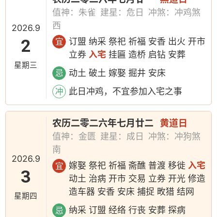
值神：朱雀
建星：危日
冲煞：冲鸡煞
西
2026.9
2
订盟 纳采 祭祀 祈福 安香 出火 开市
宜
立券
入宅
挂匾 造桥 启钻 安葬
星期三
动土 破土 嫁娶 掘井 安床
忌
此日冲鸡，不宜参加入宅之事
冲
农历二零二六年七月廿二
黄道日
值神：金匮
建星：成日
冲煞：冲狗煞
南
2026.9
嫁娶 祭祀 祈福 斋醮 普渡 移徙
入宅
宜
3
动土 治病 开市 交易 立券 开光 修造
造车器 安香 安床 捕捉 畋猎 结网
星期四
纳采 订盟 经络 行丧 安葬 探病
忌