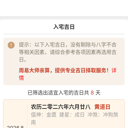
入宅吉日
提示：以下入宅吉日，没有剔除与八字不合
等相关因素，请综合参考各项因素再选用吉
日。
周易大师亲算，提供专业吉日择取服务！
详
情
8
已筛选出适宜入宅的吉日共
天
农历二零二六年六月廿八
黄道日
值神：金匮
建星：成日
冲煞：冲狗煞
南
2026.8