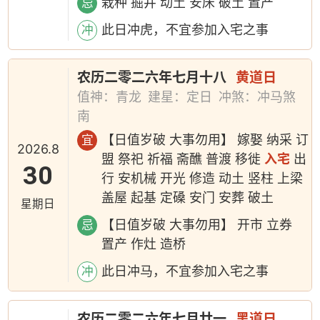
栽种 掘井 动土 安床 破土 置产
忌
此日冲虎，不宜参加入宅之事
冲
农历二零二六年七月十八
黄道日
值神：青龙
建星：定日
冲煞：冲马煞
南
【日值岁破 大事勿用】 嫁娶 纳采 订
宜
2026.8
盟 祭祀 祈福 斋醮 普渡 移徙
入宅
出
30
行 安机械 开光 修造 动土 竖柱 上梁
盖屋 起基 定磉 安门 安葬 破土
星期日
【日值岁破 大事勿用】 开市 立券
忌
置产 作灶 造桥
此日冲马，不宜参加入宅之事
冲
农历二零二六年七月廿一
黑道日