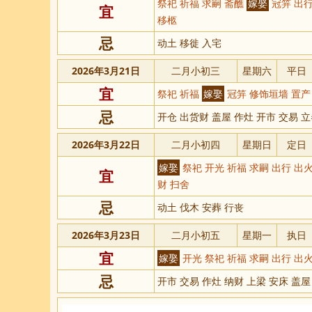
祭祀 祈福 求嗣 斋醮
嫁娶
冠笄 出行
宜
移柩
忌
动土 移徙 入宅
2026年3月21日
二月小初三
星期六
平日
宜
祭祀 祈福
嫁娶
冠笄 修饰垣墙 置产
忌
开仓 出货财 盖屋 作灶 开市 交易 立
2026年3月22日
二月小初四
星期日
定日
嫁娶
祭祀 开光 祈福 求嗣 出行 出火
宜
财 扫舍
忌
动土 伐木 安葬 行丧
2026年3月23日
二月小初五
星期一
执日
宜
嫁娶
开光 祭祀 祈福 求嗣 出行 出火
忌
开市 交易 作灶 纳财 上梁 安床 盖屋