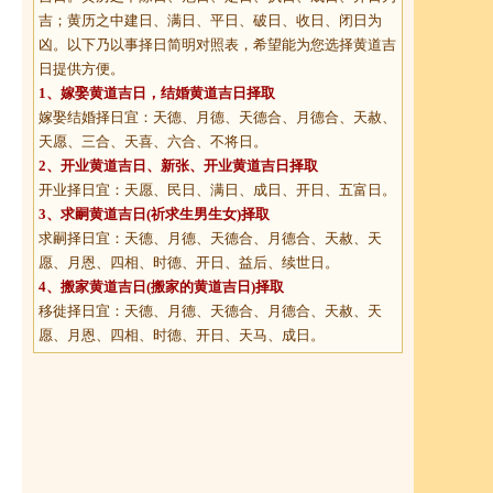
吉；黄历之中建日、满日、平日、破日、收日、闭日为
凶。以下乃以事择日简明对照表，希望能为您选择黄道吉
日提供方便。
1、
嫁娶黄道吉日
，结婚黄道吉日择取
嫁娶结婚择日宜：天德、月德、天德合、月德合、天赦、
天愿、三合、天喜、六合、不将日。
2、
开业黄道吉日
、新张、开业黄道吉日择取
开业择日宜：天愿、民日、满日、成日、开日、五富日。
3、
求嗣黄道吉日
(祈求生男生女)择取
求嗣择日宜：天德、月德、天德合、月德合、天赦、天
愿、月恩、四相、时德、开日、益后、续世日。
4、
搬家黄道吉日
(搬家的黄道吉日)择取
移徙择日宜：天德、月德、天德合、月德合、天赦、天
愿、月恩、四相、时德、开日、天马、成日。