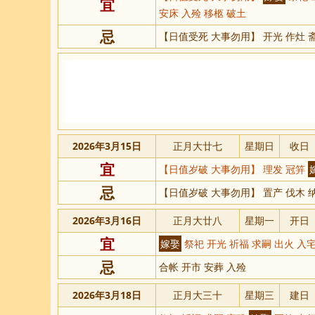
宜
安床 入殓 移柩 破土
忌
【日值受死 大事勿用】 开光 作灶 
2026年3月15日
正月大廿七
星期日
收日
宜
【日值岁破 大事勿用】 理发 冠笄
忌
【日值岁破 大事勿用】 置产 伐木 纳
2026年3月16日
正月大廿八
星期一
开日
宜
嫁娶
祭祀 开光 祈福 求嗣 出火 入宅
忌
合帐 开市 安葬 入殓
2026年3月18日
正月大三十
星期三
建日