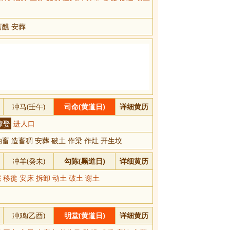
斋醮 安葬
冲马(壬午)
司命(黄道日)
详细黄历
嫁娶
进人口
畜 造畜稠 安葬 破土 作梁 作灶 开生坟
冲羊(癸未)
勾陈(黑道日)
详细黄历
 移徙 安床 拆卸 动土 破土 谢土
冲鸡(乙酉)
明堂(黄道日)
详细黄历