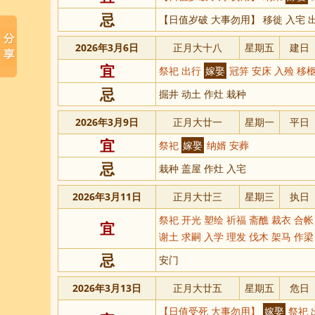
忌
【日值岁破 大事勿用】 移徙 入宅 
2026年3月6日
正月大十八
星期五
建日
宜
祭祀 出行
嫁娶
冠笄 安床 入殓 移柩
忌
掘井 动土 作灶 栽种
2026年3月9日
正月大廿一
星期一
平日
宜
祭祀
嫁娶
纳婿 安葬
忌
栽种 盖屋 作灶 入宅
2026年3月11日
正月大廿三
星期三
执日
祭祀 开光 塑绘 祈福 斋醮 裁衣 合
宜
谢土 求嗣 入学 理发 伐木 架马 作梁
忌
安门
2026年3月13日
正月大廿五
星期五
危日
【日值受死 大事勿用】
嫁娶
祭祀 