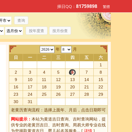
81759898
择日QQ：
繁體
按年度查
按月份查
年
月
日
一
二
三
四
五
六
1
2
3
4
5
6
7
8
9
10
11
12
13
14
15
16
17
18
19
20
21
22
23
24
25
26
27
28
29
30
31
老黄历查询流程：选择上面年、月后，点击日期即可
网站提示：
本站为
黄道吉日查询
、
吉时查询
网站，提
供专业的
老黄历吉日、吉时查询
。周易大师专业在线
为您择取
黄道吉日
、婴儿起名等服务… [
详情
]