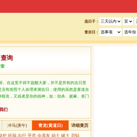
选日子：
查吉日：
日查询
平安
等。在这里不得不提醒大家，并不是所有的吉日里
是没有按照个人命理来测吉日，使用的虽然是黄道吉
冲相克，又或者是你的凶神，如：劫杀、披麻、丧门
我们
冲马(庚午)
青龙(黄道日)
详细黄历
祭祀 祈福 出行 开市 会亲友 动土 破土 启钻