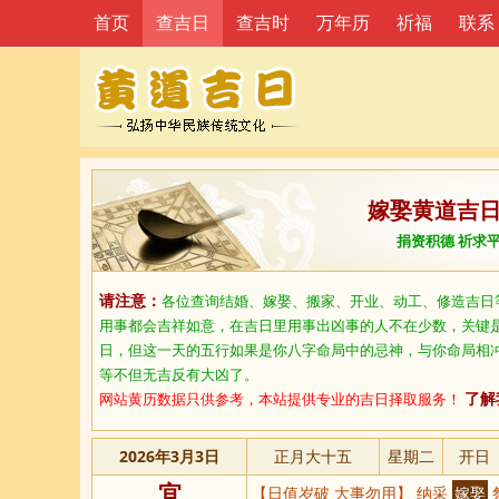
首页
查吉日
查吉时
万年历
祈福
联系
嫁娶黄道吉
捐资积德 祈求
请注意：
各位查询结婚、嫁娶、搬家、开业、动工、修造吉日
用事都会吉祥如意，在吉日里用事出凶事的人不在少数，关键
日，但这一天的五行如果是你八字命局中的忌神，与你命局相
等不但无吉反有大凶了。
网站黄历数据只供参考，本站提供专业的吉日择取服务！
了解
2026年3月3日
正月大十五
星期二
开日
宜
【日值岁破 大事勿用】 纳采
嫁娶