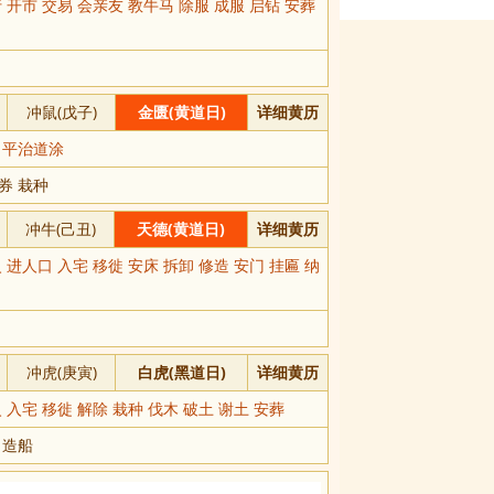
 开市 交易 会亲友 教牛马 除服 成服 启钻 安葬
冲鼠(戊子)
金匮(黄道日)
详细黄历
 平治道涂
券 栽种
冲牛(己丑)
天德(黄道日)
详细黄历
 进人口 入宅 移徙 安床 拆卸 修造 安门 挂匾 纳
冲虎(庚寅)
白虎(黑道日)
详细黄历
 入宅 移徙 解除 栽种 伐木 破土 谢土 安葬
 造船