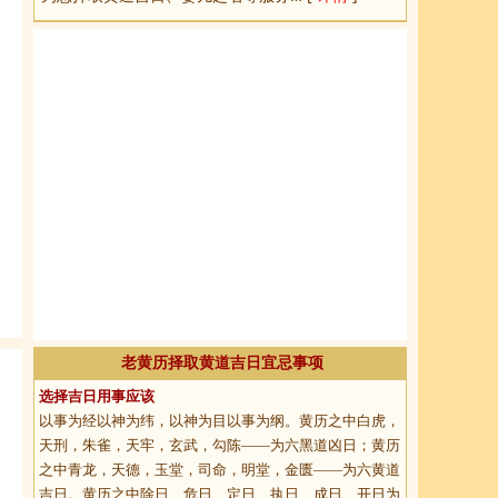
老黄历择取黄道吉日宜忌事项
选择吉日用事应该
以事为经以神为纬，以神为目以事为纲。黄历之中白虎，
天刑，朱雀，天牢，玄武，勾陈——为六黑道凶日；黄历
之中青龙，天德，玉堂，司命，明堂，金匮——为六黄道
吉日。黄历之中除日、危日、定日、执日、成日、开日为