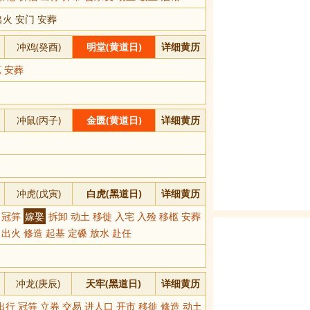
出火 安门 安葬
冲鸡(癸酉)
明堂(黄道日)
详细黄历
 安葬
冲鼠(丙子)
金匮(黄道日)
详细黄历
冲虎(戊寅)
白虎(黑道日)
详细黄历
帐 冠笄
嫁娶
拆卸 动土 移徙 入宅 入殓 移柩 安葬
 出火 修造 起基 定磉 放水 赴任
冲龙(庚辰)
天牢(黑道日)
详细黄历
出行 冠笄 立券 交易 进人口 开市 移徙 修造 动土