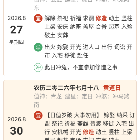
东
2026.8
解除 祭祀 祈福 求嗣
修造
动土 竖柱
宜
27
上梁 安床 纳畜 盖屋 合脊 起基 入殓
破土 安葬
星期四
出火 嫁娶 开光 进人口 出行 词讼 开
忌
市 入宅 移徙 赴任
此日冲兔，不宜参加修造之事
冲
农历二零二六年七月十八
黄道日
值神：青龙
建星：定日
冲煞：冲马煞
南
【日值岁破 大事勿用】 嫁娶 纳采 订
宜
2026.8
盟 祭祀 祈福 斋醮 普渡 移徙 入宅 出
30
行 安机械 开光
修造
动土 竖柱 上梁