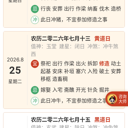
星期日
行丧 安葬 出行 作梁 纳畜 伐木 造桥
忌
此日冲猪，不宜参加修造之事
冲
农历二零二六年七月十三
黄道日
值神：玉堂
建星：闭日
冲煞：冲牛煞
西
2026.8
祭祀 出行 作梁 出火 拆卸
修造
动土
宜
25
起基 安床 补垣 塞穴 入殓 破土 安葬
移柩 造畜稠
星期二
嫁娶 入宅 斋醮 开光 针灸 掘井
忌
咨询
此日冲牛，不宜参加修造之事
冲
大师
农历二零二六年七月十五
黑道日
值神：玄武
建星：除日
冲煞：冲兔煞