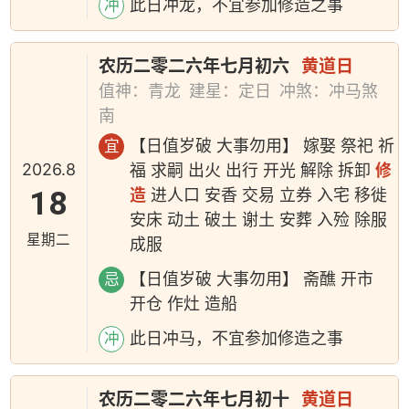
此日冲龙，不宜参加修造之事
冲
农历二零二六年七月初六
黄道日
值神：青龙
建星：定日
冲煞：冲马煞
南
【日值岁破 大事勿用】 嫁娶 祭祀 祈
宜
2026.8
福 求嗣 出火 出行 开光 解除 拆卸
修
18
造
进人口 安香 交易 立券 入宅 移徙
安床 动土 破土 谢土 安葬 入殓 除服
星期二
成服
【日值岁破 大事勿用】 斋醮 开市
忌
开仓 作灶 造船
此日冲马，不宜参加修造之事
冲
农历二零二六年七月初十
黄道日