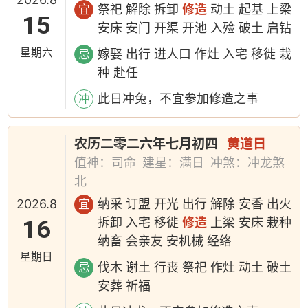
祭祀 解除 拆卸
修造
动土 起基 上梁
宜
15
安床 安门 开渠 开池 入殓 破土 启钻
星期六
嫁娶 出行 进人口 作灶 入宅 移徙 栽
忌
种 赴任
此日冲兔，不宜参加修造之事
冲
农历二零二六年七月初四
黄道日
值神：司命
建星：满日
冲煞：冲龙煞
北
2026.8
纳采 订盟 开光 出行 解除 安香 出火
宜
16
拆卸 入宅 移徙
修造
上梁 安床 栽种
纳畜 会亲友 安机械 经络
星期日
伐木 谢土 行丧 祭祀 作灶 动土 破土
忌
安葬 祈福