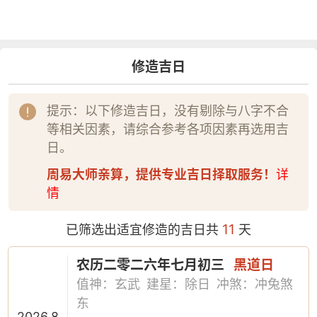
修造吉日
提示：以下修造吉日，没有剔除与八字不合
等相关因素，请综合参考各项因素再选用吉
日。
周易大师亲算，提供专业吉日择取服务！
详
情
11
已筛选出适宜修造的吉日共
天
农历二零二六年七月初三
黑道日
值神：玄武
建星：除日
冲煞：冲兔煞
东
2026.8