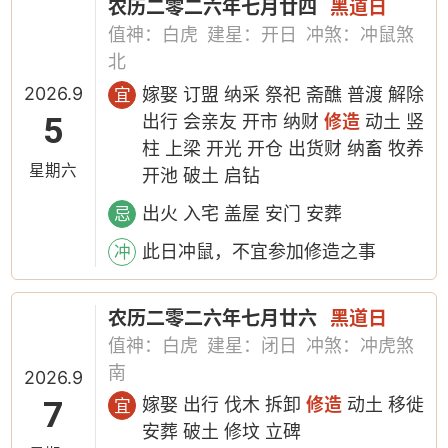
农历二零二六年七月廿四
黑道日
值神：白虎
建星：开日
冲煞：冲鼠煞
北
2026.9
嫁娶 订盟 纳采 祭祀 斋醮 普渡 解除
宜
5
出行 会亲友 开市 纳财
修造
动土 竖
柱 上梁 开光 开仓 出货财 纳畜 牧养
星期六
开池 破土 启钻
出火 入宅 盖屋 安门 安葬
忌
此日冲鼠，不宜参加修造之事
冲
农历二零二六年七月廿六
黑道日
值神：白虎
建星：闭日
冲煞：冲虎煞
南
2026.9
7
嫁娶 出行 伐木 拆卸
修造
动土 移徙
宜
安葬 破土 修坟 立碑