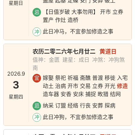
盖屋 起基 定磉 安门 安葬 破土
星期日
【日值岁破 大事勿用】 开市 立券
忌
置产 作灶 造桥
此日冲马，不宜参加修造之事
冲
农历二零二六年七月廿二
黄道日
值神：金匮
建星：成日
冲煞：冲狗煞
南
2026.9
嫁娶 祭祀 祈福 斋醮 普渡 移徙 入宅
宜
3
动土 治病 开市 交易 立券 开光
修造
造车器 安香 安床 捕捉 畋猎 结网
星期四
纳采 订盟 经络 行丧 安葬 探病
忌
此日冲狗，不宜参加修造之事
冲