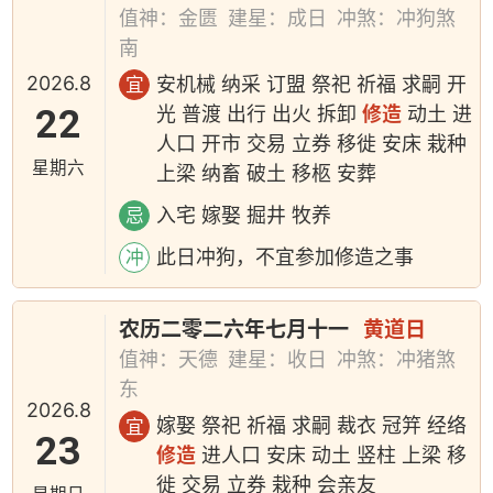
值神：金匮
建星：成日
冲煞：冲狗煞
南
2026.8
安机械 纳采 订盟 祭祀 祈福 求嗣 开
宜
22
光 普渡 出行 出火 拆卸
修造
动土 进
人口 开市 交易 立券 移徙 安床 栽种
星期六
上梁 纳畜 破土 移柩 安葬
入宅 嫁娶 掘井 牧养
忌
此日冲狗，不宜参加修造之事
冲
农历二零二六年七月十一
黄道日
值神：天德
建星：收日
冲煞：冲猪煞
东
2026.8
嫁娶 祭祀 祈福 求嗣 裁衣 冠笄 经络
宜
23
修造
进人口 安床 动土 竖柱 上梁 移
徙 交易 立券 栽种 会亲友