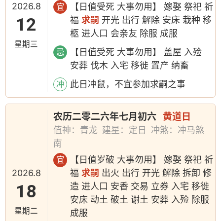
2026.8
【日值受死 大事勿用】 嫁娶 祭祀 祈
宜
12
福
求嗣
开光 出行 解除 安床 栽种 移
柩 进人口 会亲友 除服 成服
星期三
【日值受死 大事勿用】 盖屋 入殓
忌
安葬 伐木 入宅 移徙 置产 纳畜
此日冲鼠，不宜参加求嗣之事
冲
农历二零二六年七月初六
黄道日
值神：青龙
建星：定日
冲煞：冲马煞
南
【日值岁破 大事勿用】 嫁娶 祭祀 祈
宜
2026.8
福
求嗣
出火 出行 开光 解除 拆卸 修
18
造 进人口 安香 交易 立券 入宅 移徙
安床 动土 破土 谢土 安葬 入殓 除服
星期二
成服