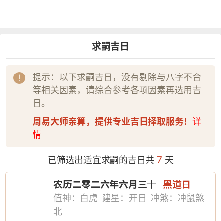
求嗣吉日
提示：以下求嗣吉日，没有剔除与八字不合
等相关因素，请综合参考各项因素再选用吉
日。
周易大师亲算，提供专业吉日择取服务！
详
情
7
已筛选出适宜求嗣的吉日共
天
农历二零二六年六月三十
黑道日
值神：白虎
建星：开日
冲煞：冲鼠煞
北