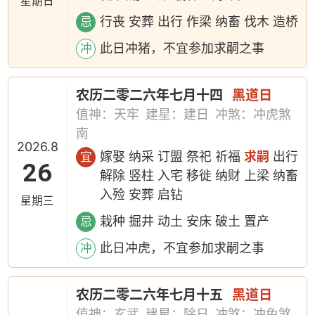
星期日
行丧 安葬 出行 作梁 纳畜 伐木 造桥
忌
此日冲猪，不宜参加求嗣之事
冲
农历二零二六年七月十四
黑道日
值神：天牢
建星：建日
冲煞：冲虎煞
南
2026.8
嫁娶 纳采 订盟 祭祀 祈福
求嗣
出行
宜
26
解除 竖柱 入宅 移徙 纳财 上梁 纳畜
入殓 安葬 启钻
星期三
栽种 掘井 动土 安床 破土 置产
忌
此日冲虎，不宜参加求嗣之事
冲
农历二零二六年七月十五
黑道日
值神：玄武
建星：除日
冲煞：冲兔煞