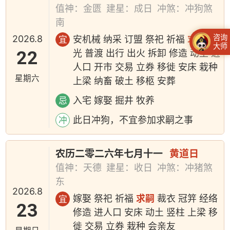
值神：金匮
建星：成日
冲煞：冲狗煞
南
咨询
2026.8
安机械 纳采 订盟 祭祀 祈福
求嗣
开
宜
大师
22
光 普渡 出行 出火 拆卸 修造 动土 进
人口 开市 交易 立券 移徙 安床 栽种
星期六
上梁 纳畜 破土 移柩 安葬
入宅 嫁娶 掘井 牧养
忌
此日冲狗，不宜参加求嗣之事
冲
农历二零二六年七月十一
黄道日
值神：天德
建星：收日
冲煞：冲猪煞
东
2026.8
嫁娶 祭祀 祈福
求嗣
裁衣 冠笄 经络
宜
23
修造 进人口 安床 动土 竖柱 上梁 移
徙 交易 立券 栽种 会亲友