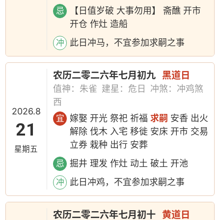
【日值岁破 大事勿用】 斋醮 开市
忌
开仓 作灶 造船
此日冲马，不宜参加求嗣之事
冲
农历二零二六年七月初九
黑道日
值神：朱雀
建星：危日
冲煞：冲鸡煞
西
2026.8
嫁娶 开光 祭祀 祈福
求嗣
安香 出火
宜
21
解除 伐木 入宅 移徙 安床 开市 交易
立券 栽种 出行 安葬
星期五
掘井 理发 作灶 动土 破土 开池
忌
此日冲鸡，不宜参加求嗣之事
冲
农历二零二六年七月初十
黄道日