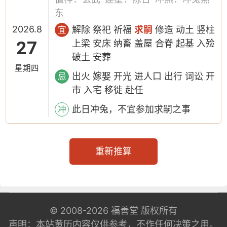
东
2026.8
解除 祭祀 祈福
求嗣
修造 动土 竖柱
宜
27
上梁 安床 纳畜 盖屋 合脊 起基 入殓
破土 安葬
星期四
出火 嫁娶 开光 进人口 出行 词讼 开
忌
市 入宅 移徙 赴任
此日冲兔，不宜参加求嗣之事
冲
重新推算
© 2008-2026
福善堂
版权所有
声明：本站黄历内容仅供参考，不作任何决策之用。