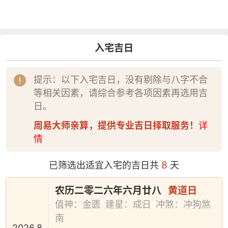
入宅吉日
提示：以下入宅吉日，没有剔除与八字不合
等相关因素，请综合参考各项因素再选用吉
日。
周易大师亲算，提供专业吉日择取服务！
详
情
8
已筛选出适宜入宅的吉日共
天
农历二零二六年六月廿八
黄道日
值神：金匮
建星：成日
冲煞：冲狗煞
南
2026.8