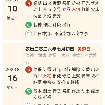
嫁娶 出火 拆卸 祭祀 祈福 开光 伐木
宜
10
动土 开市 交易 立券
入宅
移徙 安床
纳畜 入殓 安葬
星期一
栽种 作灶 针灸 出行
忌
此日冲狗，不宜参加入宅之事
冲
农历二零二六年七月初四
黄道日
值神：司命
建星：满日
冲煞：冲龙煞
北
2026.8
纳采 订盟 开光 出行 解除 安香 出火
宜
16
拆卸
入宅
移徙 修造 上梁 安床 栽种
纳畜 会亲友 安机械 经络
星期日
伐木 谢土 行丧 祭祀 作灶 动土 破土
忌
安葬 祈福