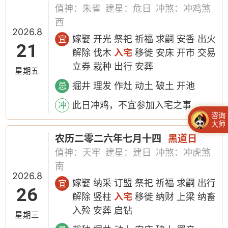
值神：朱雀
建星：危日
冲煞：冲鸡煞
西
2026.8
嫁娶 开光 祭祀 祈福 求嗣 安香 出火
宜
21
解除 伐木
入宅
移徙 安床 开市 交易
立券 栽种 出行 安葬
星期五
掘井 理发 作灶 动土 破土 开池
忌
此日冲鸡，不宜参加入宅之事
冲
咨询
大师
农历二零二六年七月十四
黑道日
值神：天牢
建星：建日
冲煞：冲虎煞
南
2026.8
嫁娶 纳采 订盟 祭祀 祈福 求嗣 出行
宜
26
解除 竖柱
入宅
移徙 纳财 上梁 纳畜
入殓 安葬 启钻
星期三