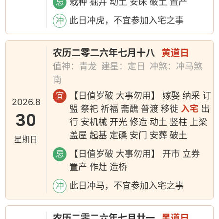
栽种 掘井 动土 安床 破土 置产
忌
此日冲虎，不宜参加入宅之事
冲
农历二零二六年七月十八
黄道日
值神：青龙
建星：定日
冲煞：冲马煞
南
【日值岁破 大事勿用】 嫁娶 纳采 订
宜
2026.8
盟 祭祀 祈福 斋醮 普渡 移徙
入宅
出
30
行 安机械 开光 修造 动土 竖柱 上梁
盖屋 起基 定磉 安门 安葬 破土
星期日
【日值岁破 大事勿用】 开市 立券
忌
置产 作灶 造桥
此日冲马，不宜参加入宅之事
冲
农历二零二六年七月廿一
黑道日