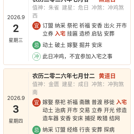
值神：朱雀
建星：危日
冲煞：冲鸡煞
西
2026.9
2
订盟 纳采 祭祀 祈福 安香 出火 开市
宜
立券
入宅
挂匾 造桥 启钻 安葬
星期三
动土 破土 嫁娶 掘井 安床
忌
此日冲鸡，不宜参加入宅之事
冲
农历二零二六年七月廿二
黄道日
值神：金匮
建星：成日
冲煞：冲狗煞
南
2026.9
嫁娶 祭祀 祈福 斋醮 普渡 移徙
入宅
宜
3
动土 治病 开市 交易 立券 开光 修造
造车器 安香 安床 捕捉 畋猎 结网
星期四
纳采 订盟 经络 行丧 安葬 探病
忌