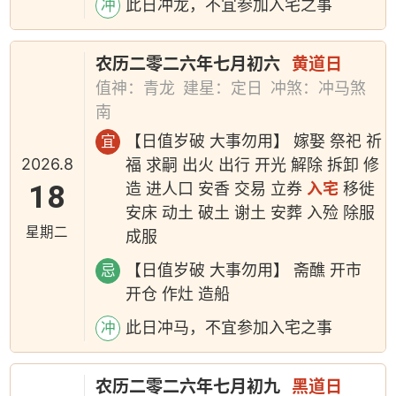
此日冲龙，不宜参加入宅之事
冲
农历二零二六年七月初六
黄道日
值神：青龙
建星：定日
冲煞：冲马煞
南
【日值岁破 大事勿用】 嫁娶 祭祀 祈
宜
2026.8
福 求嗣 出火 出行 开光 解除 拆卸 修
18
造 进人口 安香 交易 立券
入宅
移徙
安床 动土 破土 谢土 安葬 入殓 除服
星期二
成服
【日值岁破 大事勿用】 斋醮 开市
忌
开仓 作灶 造船
此日冲马，不宜参加入宅之事
冲
农历二零二六年七月初九
黑道日