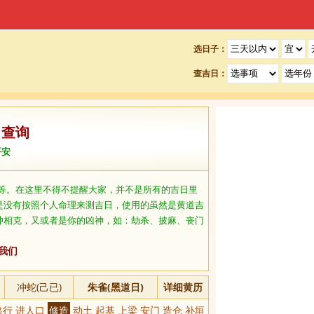
选日子：
查吉日：
日查询
平安
等。在这里不得不提醒大家，并不是所有的吉日里
是没有按照个人命理来测吉日，使用的虽然是黄道吉
冲相克，又或者是你的凶神，如：劫杀、披麻、丧门
我们
冲蛇(己已)
朱雀(黑道日)
详细黄历
出行 进人口
修造
动土 起基 上梁 安门 造仓 补垣