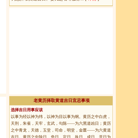
老黄历择取黄道吉日宜忌事项
选择吉日用事应该
以事为经以神为纬，以神为目以事为纲。黄历之中白虎，
天刑，朱雀，天牢，玄武，勾陈——为六黑道凶日；黄历
之中青龙，天德，玉堂，司命，明堂，金匮——为六黄道
吉日。黄历之中除日、危日、定日、执日、成日、开日为