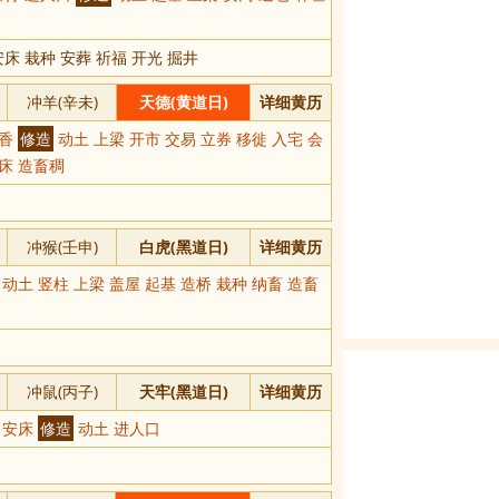
床 栽种 安葬 祈福 开光 掘井
冲羊(辛未)
天德(黄道日)
详细黄历
安香
修造
动土 上梁 开市 交易 立券 移徙 入宅 会
安床 造畜稠
冲猴(壬申)
白虎(黑道日)
详细黄历
动土 竖柱 上梁 盖屋 起基 造桥 栽种 纳畜 造畜
冲鼠(丙子)
天牢(黑道日)
详细黄历
徙 安床
修造
动土 进人口