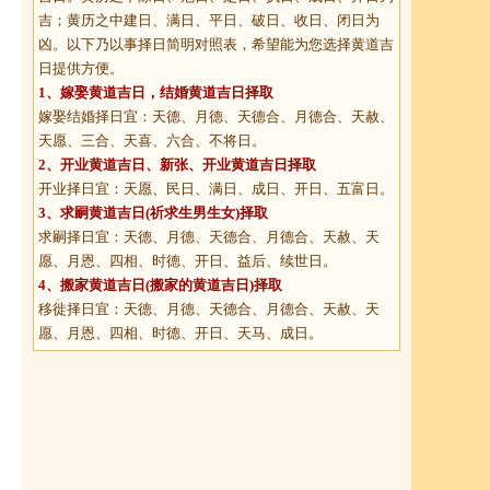
吉；黄历之中建日、满日、平日、破日、收日、闭日为
凶。以下乃以事择日简明对照表，希望能为您选择黄道吉
日提供方便。
1、
嫁娶黄道吉日
，结婚黄道吉日择取
嫁娶结婚择日宜：天德、月德、天德合、月德合、天赦、
天愿、三合、天喜、六合、不将日。
2、
开业黄道吉日
、新张、开业黄道吉日择取
开业择日宜：天愿、民日、满日、成日、开日、五富日。
3、
求嗣黄道吉日
(祈求生男生女)择取
求嗣择日宜：天德、月德、天德合、月德合、天赦、天
愿、月恩、四相、时德、开日、益后、续世日。
4、
搬家黄道吉日
(搬家的黄道吉日)择取
移徙择日宜：天德、月德、天德合、月德合、天赦、天
愿、月恩、四相、时德、开日、天马、成日。