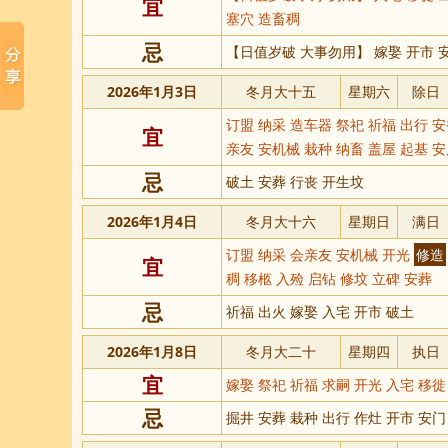
宜
塞穴 造畜稠
忌
【日值岁破 大事勿用】 嫁娶 开市 安
2026年1月3日
冬月大十五
星期六
除日
订盟 纳采 造车器 祭祀 祈福 出行 
宜
亲友 安机械 栽种 纳畜 盖屋 起基 
忌
破土 安葬 行丧 开生坟
2026年1月4日
冬月大十六
星期日
满日
订盟 纳采 会亲友 安机械 开光
修造
宜
稠 移柩 入殓 启钻 修坟 立碑 安葬
忌
祈福 出火 嫁娶 入宅 开市 破土
2026年1月8日
冬月大二十
星期四
执日
宜
嫁娶 祭祀 祈福 求嗣 开光 入宅 移
忌
掘井 安葬 栽种 出行 作灶 开市 安门