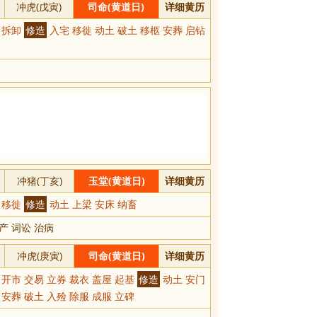
冲虎(戊寅)
司命(黄道日)
详细黄历
火 拆卸
修造
入宅 移徙 动土 破土 移柩 安葬 启钻
冲猪(丁亥)
玉堂(黄道日)
详细黄历
宅 移徙
修造
动土 上梁 安床 纳畜
产 词讼 治病
冲虎(庚寅)
司命(黄道日)
详细黄历
 开市 交易 立券 裁衣 盖屋 起基
修造
动土 安门
 安葬 破土 入殓 除服 成服 立碑