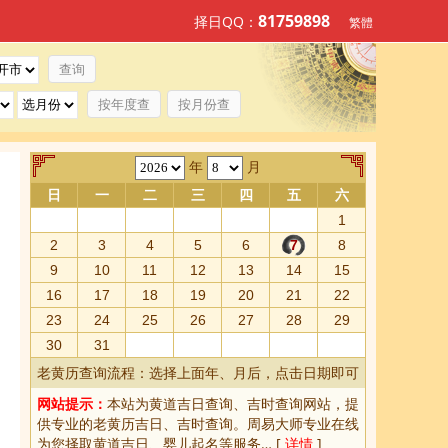
81759898
择日QQ：
繁體
按年度查
按月份查
年
月
日
一
二
三
四
五
六
1
2
3
4
5
6
7
8
9
10
11
12
13
14
15
16
17
18
19
20
21
22
23
24
25
26
27
28
29
30
31
老黄历查询流程：选择上面年、月后，点击日期即可
网站提示：
本站为
黄道吉日查询
、
吉时查询
网站，提
供专业的
老黄历吉日、吉时查询
。周易大师专业在线
为您择取
黄道吉日
、婴儿起名等服务… [
详情
]