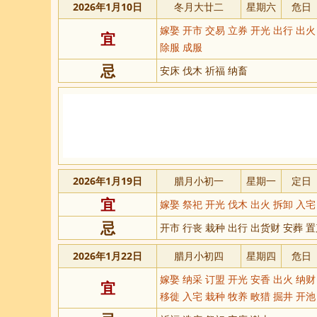
2026年1月10日
冬月大廿二
星期六
危日
嫁娶 开市 交易 立券 开光 出行 出
宜
除服 成服
忌
安床 伐木 祈福 纳畜
2026年1月19日
腊月小初一
星期一
定日
宜
嫁娶 祭祀 开光 伐木 出火 拆卸 入
忌
开市 行丧 栽种 出行 出货财 安葬 置
2026年1月22日
腊月小初四
星期四
危日
嫁娶 纳采 订盟 开光 安香 出火 纳财
宜
移徙 入宅 栽种 牧养 畋猎 掘井 开池