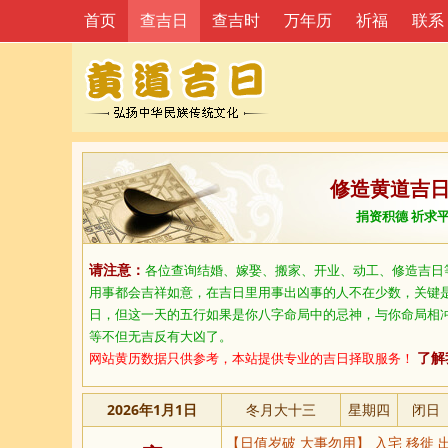
首页
查吉日
查吉时
万年历
祈福
联系
修造黄道吉
捐资积德 祈求
请注意：
各位查询结婚、嫁娶、搬家、开业、动工、修造吉日
用事都会吉祥如意，在吉日里用事出凶事的人不在少数，关键
日，但这一天的五行如果是你八字命局中的忌神，与你命局相
等不但无吉反有大凶了。
网站黄历数据只供参考，本站提供专业的吉日择取服务！
了解
2026年1月1日
冬月大十三
星期四
闭日
【日值岁破 大事勿用】 入宅 移徙 