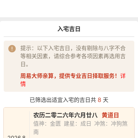
入宅吉日
提示：以下入宅吉日，没有剔除与八字不合
等相关因素，请综合参考各项因素再选用吉
日。
周易大师亲算，提供专业吉日择取服务！
详
情
8
已筛选出适宜入宅的吉日共
天
农历二零二六年六月廿八
黄道日
值神：金匮
建星：成日
冲煞：冲狗煞
南
2026.8