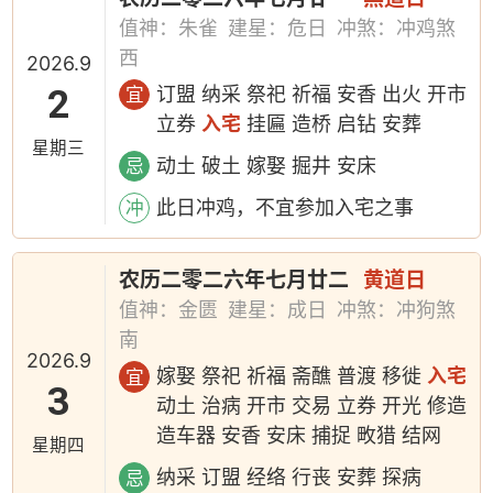
值神：朱雀
建星：危日
冲煞：冲鸡煞
西
2026.9
2
订盟 纳采 祭祀 祈福 安香 出火 开市
宜
立券
入宅
挂匾 造桥 启钻 安葬
星期三
动土 破土 嫁娶 掘井 安床
忌
此日冲鸡，不宜参加入宅之事
冲
农历二零二六年七月廿二
黄道日
值神：金匮
建星：成日
冲煞：冲狗煞
南
2026.9
嫁娶 祭祀 祈福 斋醮 普渡 移徙
入宅
宜
3
动土 治病 开市 交易 立券 开光 修造
造车器 安香 安床 捕捉 畋猎 结网
星期四
纳采 订盟 经络 行丧 安葬 探病
忌