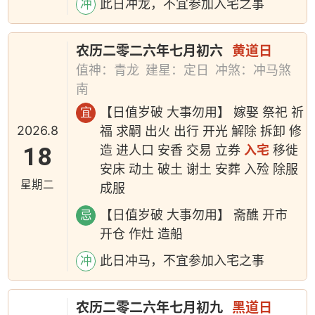
此日冲龙，不宜参加入宅之事
冲
农历二零二六年七月初六
黄道日
值神：青龙
建星：定日
冲煞：冲马煞
南
【日值岁破 大事勿用】 嫁娶 祭祀 祈
宜
2026.8
福 求嗣 出火 出行 开光 解除 拆卸 修
18
造 进人口 安香 交易 立券
入宅
移徙
安床 动土 破土 谢土 安葬 入殓 除服
星期二
成服
【日值岁破 大事勿用】 斋醮 开市
忌
开仓 作灶 造船
此日冲马，不宜参加入宅之事
冲
农历二零二六年七月初九
黑道日