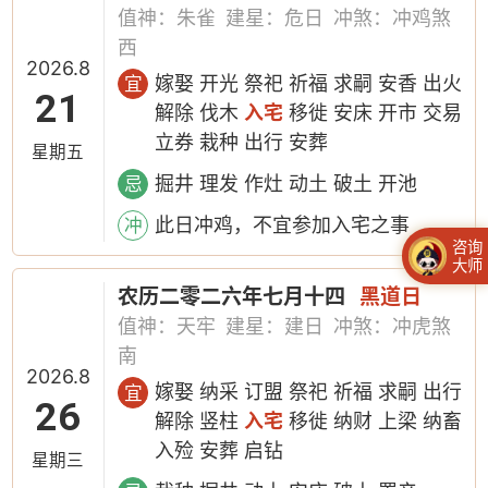
值神：朱雀
建星：危日
冲煞：冲鸡煞
西
2026.8
嫁娶 开光 祭祀 祈福 求嗣 安香 出火
宜
21
解除 伐木
入宅
移徙 安床 开市 交易
立券 栽种 出行 安葬
星期五
掘井 理发 作灶 动土 破土 开池
忌
此日冲鸡，不宜参加入宅之事
冲
咨询
大师
农历二零二六年七月十四
黑道日
值神：天牢
建星：建日
冲煞：冲虎煞
南
2026.8
嫁娶 纳采 订盟 祭祀 祈福 求嗣 出行
宜
26
解除 竖柱
入宅
移徙 纳财 上梁 纳畜
入殓 安葬 启钻
星期三