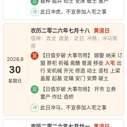
栽种 掘井 动土 安床 破土 置产
忌
此日冲虎，不宜参加入宅之事
冲
农历二零二六年七月十八
黄道日
值神：青龙
建星：定日
冲煞：冲马煞
南
【日值岁破 大事勿用】 嫁娶 纳采 订
宜
2026.8
盟 祭祀 祈福 斋醮 普渡 移徙
入宅
出
30
行 安机械 开光 修造 动土 竖柱 上梁
盖屋 起基 定磉 安门 安葬 破土
星期日
【日值岁破 大事勿用】 开市 立券
忌
置产 作灶 造桥
此日冲马，不宜参加入宅之事
冲
农历二零二六年七月廿一
黑道日