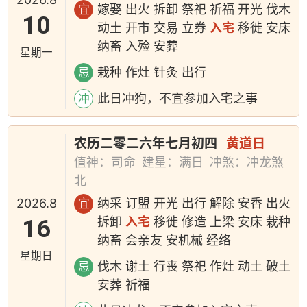
嫁娶 出火 拆卸 祭祀 祈福 开光 伐木
宜
10
动土 开市 交易 立券
入宅
移徙 安床
纳畜 入殓 安葬
星期一
栽种 作灶 针灸 出行
忌
此日冲狗，不宜参加入宅之事
冲
农历二零二六年七月初四
黄道日
值神：司命
建星：满日
冲煞：冲龙煞
北
2026.8
纳采 订盟 开光 出行 解除 安香 出火
宜
16
拆卸
入宅
移徙 修造 上梁 安床 栽种
纳畜 会亲友 安机械 经络
星期日
伐木 谢土 行丧 祭祀 作灶 动土 破土
忌
安葬 祈福